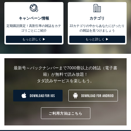
ュリティ対策をはじめとする安全対策を実施し、個人情報の漏え
い、滅失またはき損の防止及び是正に努めます。
キャンペーン情報
カテゴリ
アクセス制御
個人データを取り扱うことのできる機器及び当該機器を取り扱
定期購読限定！高割引率の雑誌をカテ
22カテゴリの中からあなたにぴったり
う従業者を明確化し、 個人データへの不要なアクセスを防止
ゴリごとにご紹介
の雑誌を見つけましょう
しています。
もっと詳しく ▶︎
もっと詳しく ▶︎
アクセス者の識別と認証
機器に標準装備されているユーザー制御機能（ユーザーアカウ
ント制御）により、個人情報データベース等を取り扱う情報シ
ステムを使用する従業者を識別・認証しています。
最新号～バックナンバーまで7000冊以上の雑誌（電子書
外部からの不正アクセス等の防止
籍）が無料で読み放題！
個人データを取り扱う機器等のオペレーティングシステムを最
タダ読みサービスを楽しもう。
新の状態に保持しています。
個人データを取り扱う機器等にセキュリティ対策ソフトウェア
等を導入し、自動更新 機能等の活用により、これを最新状態
DOWNLOAD FOR IOS
DOWNLOAD FOR ANDROID
としています。
情報システムの使用に伴う漏洩等の防止
メール等により個人データの含まれるファイルを送信する場合
ご利用方法はこちら
に、当該ファイルへのパスワードを設定しています。
個人情報保護マネジメントシステムの継続的改善