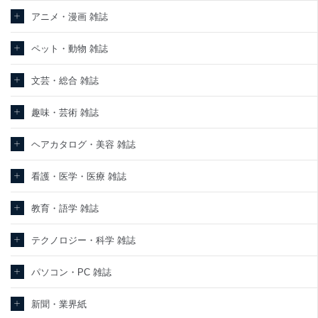
責任のもと、個人情報を取得・アクセス・利用・提供・管理いたし
ます。
アニメ・漫画 雑誌
東京都渋谷区南平台町16-11
ペット・動物 雑誌
株式会社富士山マガジンサービス
代表取締役会長 西野 伸一郎
個人情報保護管理者: 経営管理グループディレクター 前田 嘉也
文芸・総合 雑誌
２．利用目的
趣味・芸術 雑誌
当社が取り扱う開示対象個人情報の利用目的は次のとおりです。
ヘアカタログ・美容 雑誌
No
個人情報の種類
利用目的
購入商品の配送のため
商品代金回収のため
看護・医学・医療 雑誌
ｅメール等による商品、サービス、キャ
当社の定期購読サービ
ンペーン等の広告の案内のため
教育・語学 雑誌
1
ス等をご利用の方の個
個人が特定できない形で取得した閲覧履
人情報
歴や購買履歴等の情報を分析して、趣
味・嗜好に
テクノロジー・科学 雑誌
応じた新商品・サービスに関する広告の
ため
パソコン・PC 雑誌
当社にお問合わせいた
お問い合わせ対応、トラブル対処、オペ
2
だいた方の個人情報
レーター教育など応対品質向上のため
新聞・業界紙
カスタマーQ＆Aサイトの投稿内容の確認
のため