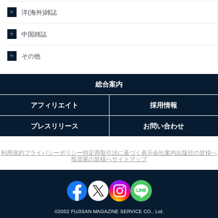
当社カスタマーQ＆Aサ
ｅメール等によるカスタマーQ＆Aサイト
洋(海外)雑誌
3
ービス利用者
のサービス内容のご案内のため
ｅメール等による商品、サービス、キャ
中国雑誌
ンペーン等の広告に関するご案内のため
採用応募者の方の個人
4
採用選考、ご連絡のため
情報
その他
当社の従業者の個人情
5
人事、総務などの雇用管理等のため
報
購入商品配送のため
パートナー（提携企
総合案内
提携企業及びお客様がご購入された商品
業）からの委託により
の発売元企業からのｅメール等による商
6
当社の
アフィリエイト
採用情報
品、
定期購読サービス等を
サービス、キャンペーン等の広告に関す
ご利用の方の個人情報
るご案内のため
プレスリリース
お問い合わせ
当社のサービス利用状況の把握およびそ
の分析のため
SNS公式アカウントに
お問い合わせ対応、トラブル対処、オペ
利用規約
プライバシーポリシー
特定商取引法に基づく表示
会社案内
出版社の皆様へ
7
登録された方の個人情
レーター教育など応対品質向上のため
投資家の皆様へ
サイトマップ
報
その他当社のプライバシーポリシー等に
て公表する利用目的達成のため
※上記の利用目的のうちNo.1～5については保有個人データ（開示
対象個人情報）の利用目的であり、下記4.の開示等のご請求に対応
させていただきます。
©︎2002 FUJISAN MAGAZINE SERVICE CO., Ltd.
なお、6、7については、パートナー（提携企業）様又は各SNS運営