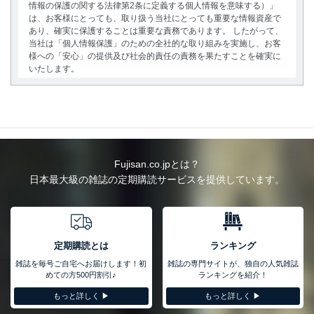
情報の保護の関する法律第2条に定義する個人情報を意味する）」
は、お客様にとっても、取り扱う当社にとっても重要な情報資産で
あり、確実に保護することは重要な責務であります。 したがって、
当社は「個人情報保護」のための全社的な取り組みを実施し、お客
様への「安心」の提供及び社会的責任の責務を果たすことを確実に
いたします。
個人情報の取得・利用・提供について
当社は、個人情報の取得・利用・提供に際して、その利用目的を明
確にし、本人の同意を得たうえで利用目的の達成に必要な範囲内で
適法かつ公正な手段によって取得・利用・提供を行います。また、
当社が保有している個人情報は、同意を得ずに目的外利用、第三者
Fujisan.co.jpとは？
への提供・開示は行いません。当社においてはこれらの取り組みを
日本最大級の雑誌の定期購読サービスを提供しています。
確実にするため、従業者等の教育を徹底してまいります。また、目
的外利用を行わないために、適切な管理措置を講じます。
法令遵守
当社は、個人情報に関連する法令、国が定める指針及びその他の規
定期購読とは
ランキング
範を遵守します。また、当社の管理の仕組みに、これらの法令及び
雑誌を毎号ご自宅へお届けします！初
雑誌の専門サイトが、独自の人気雑誌
その他の規範を常に適合させます。
めての方500円割引♪
ランキングを紹介！
個人情報の安全管理措置
もっと詳しく ▶︎
もっと詳しく ▶︎
当社は、個人情報の正確性及び安全性を確保するために、下記セキ