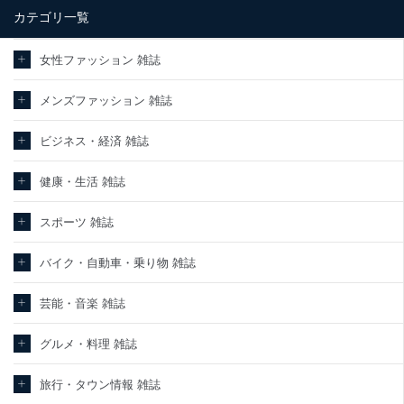
カテゴリ一覧
当社は、内部監査及びマネジメントレビューの機会を通じて、個人
情報保護マネジメントシステムを継続的に改善し、常に最良の状態
を維持します。
女性ファッション 雑誌
苦情及び相談受付け窓口
メンズファッション 雑誌
貴殿の個人情報及び当社の個人情報保護マネジメントシステムに関
するご相談及び苦情については以下までご連絡ください。
ビジネス・経済 雑誌
適切、かつ迅速に対応させていただきます。
株式会社富士山マガジンサービス 個人情報問い合わせ係
健康・生活 雑誌
TEL：0570-200-223
FAX：03-5459-7073
スポーツ 雑誌
e-mail：
cs@fujisan.co.jp
改訂：2025年2月20日
バイク・自動車・乗り物 雑誌
制定：2005年4月1日
株式会社富士山マガジンサービス
代表取締役会長 西野 伸一郎
芸能・音楽 雑誌
個人情報の取扱いについて
グルメ・料理 雑誌
１．個人情報保護管理者
旅行・タウン情報 雑誌
当社は以下の個人情報保護管理者を設置し、個人情報保護管理者の