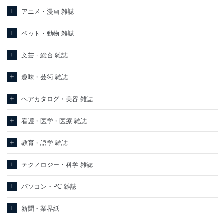
責任のもと、個人情報を取得・アクセス・利用・提供・管理いたし
ます。
アニメ・漫画 雑誌
東京都渋谷区南平台町16-11
ペット・動物 雑誌
株式会社富士山マガジンサービス
代表取締役会長 西野 伸一郎
個人情報保護管理者: 経営管理グループディレクター 前田 嘉也
文芸・総合 雑誌
２．利用目的
趣味・芸術 雑誌
当社が取り扱う開示対象個人情報の利用目的は次のとおりです。
ヘアカタログ・美容 雑誌
No
個人情報の種類
利用目的
購入商品の配送のため
商品代金回収のため
看護・医学・医療 雑誌
ｅメール等による商品、サービス、キャ
当社の定期購読サービ
ンペーン等の広告の案内のため
教育・語学 雑誌
1
ス等をご利用の方の個
個人が特定できない形で取得した閲覧履
人情報
歴や購買履歴等の情報を分析して、趣
味・嗜好に
テクノロジー・科学 雑誌
応じた新商品・サービスに関する広告の
ため
パソコン・PC 雑誌
当社にお問合わせいた
お問い合わせ対応、トラブル対処、オペ
2
だいた方の個人情報
レーター教育など応対品質向上のため
新聞・業界紙
カスタマーQ＆Aサイトの投稿内容の確認
のため