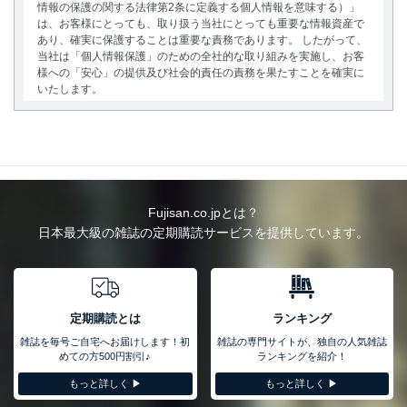
情報の保護の関する法律第2条に定義する個人情報を意味する）」
は、お客様にとっても、取り扱う当社にとっても重要な情報資産で
あり、確実に保護することは重要な責務であります。 したがって、
当社は「個人情報保護」のための全社的な取り組みを実施し、お客
様への「安心」の提供及び社会的責任の責務を果たすことを確実に
いたします。
個人情報の取得・利用・提供について
当社は、個人情報の取得・利用・提供に際して、その利用目的を明
確にし、本人の同意を得たうえで利用目的の達成に必要な範囲内で
適法かつ公正な手段によって取得・利用・提供を行います。また、
当社が保有している個人情報は、同意を得ずに目的外利用、第三者
Fujisan.co.jpとは？
への提供・開示は行いません。当社においてはこれらの取り組みを
日本最大級の雑誌の定期購読サービスを提供しています。
確実にするため、従業者等の教育を徹底してまいります。また、目
的外利用を行わないために、適切な管理措置を講じます。
法令遵守
当社は、個人情報に関連する法令、国が定める指針及びその他の規
定期購読とは
ランキング
範を遵守します。また、当社の管理の仕組みに、これらの法令及び
雑誌を毎号ご自宅へお届けします！初
雑誌の専門サイトが、独自の人気雑誌
その他の規範を常に適合させます。
めての方500円割引♪
ランキングを紹介！
個人情報の安全管理措置
もっと詳しく ▶︎
もっと詳しく ▶︎
当社は、個人情報の正確性及び安全性を確保するために、下記セキ