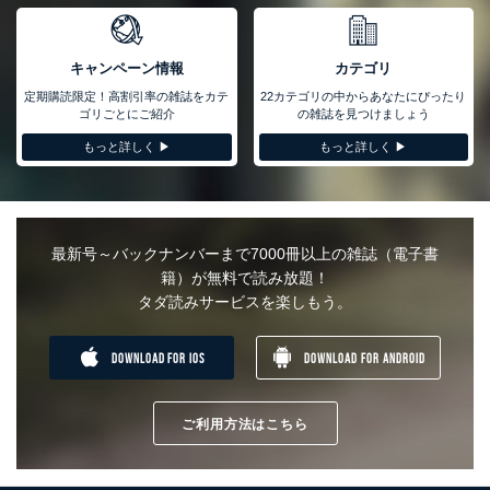
ュリティ対策をはじめとする安全対策を実施し、個人情報の漏え
い、滅失またはき損の防止及び是正に努めます。
キャンペーン情報
カテゴリ
アクセス制御
個人データを取り扱うことのできる機器及び当該機器を取り扱
定期購読限定！高割引率の雑誌をカテ
22カテゴリの中からあなたにぴったり
う従業者を明確化し、 個人データへの不要なアクセスを防止
ゴリごとにご紹介
の雑誌を見つけましょう
しています。
もっと詳しく ▶︎
もっと詳しく ▶︎
アクセス者の識別と認証
機器に標準装備されているユーザー制御機能（ユーザーアカウ
ント制御）により、個人情報データベース等を取り扱う情報シ
ステムを使用する従業者を識別・認証しています。
最新号～バックナンバーまで7000冊以上の雑誌（電子書
外部からの不正アクセス等の防止
籍）が無料で読み放題！
個人データを取り扱う機器等のオペレーティングシステムを最
タダ読みサービスを楽しもう。
新の状態に保持しています。
個人データを取り扱う機器等にセキュリティ対策ソフトウェア
等を導入し、自動更新 機能等の活用により、これを最新状態
DOWNLOAD FOR IOS
DOWNLOAD FOR ANDROID
としています。
情報システムの使用に伴う漏洩等の防止
メール等により個人データの含まれるファイルを送信する場合
ご利用方法はこちら
に、当該ファイルへのパスワードを設定しています。
個人情報保護マネジメントシステムの継続的改善