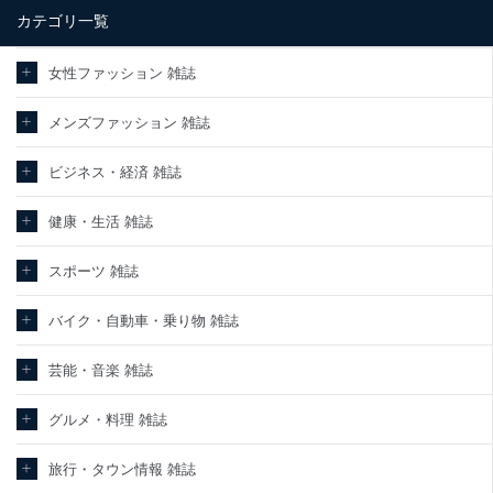
カテゴリ一覧
当社は、内部監査及びマネジメントレビューの機会を通じて、個人
情報保護マネジメントシステムを継続的に改善し、常に最良の状態
を維持します。
女性ファッション 雑誌
苦情及び相談受付け窓口
メンズファッション 雑誌
貴殿の個人情報及び当社の個人情報保護マネジメントシステムに関
するご相談及び苦情については以下までご連絡ください。
ビジネス・経済 雑誌
適切、かつ迅速に対応させていただきます。
株式会社富士山マガジンサービス 個人情報問い合わせ係
健康・生活 雑誌
TEL：0570-200-223
FAX：03-5459-7073
スポーツ 雑誌
e-mail：
cs@fujisan.co.jp
改訂：2025年2月20日
バイク・自動車・乗り物 雑誌
制定：2005年4月1日
株式会社富士山マガジンサービス
代表取締役会長 西野 伸一郎
芸能・音楽 雑誌
個人情報の取扱いについて
グルメ・料理 雑誌
１．個人情報保護管理者
旅行・タウン情報 雑誌
当社は以下の個人情報保護管理者を設置し、個人情報保護管理者の