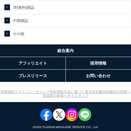
当社カスタマーQ＆Aサ
ｅメール等によるカスタマーQ＆Aサイト
洋(海外)雑誌
3
ービス利用者
のサービス内容のご案内のため
ｅメール等による商品、サービス、キャ
中国雑誌
ンペーン等の広告に関するご案内のため
採用応募者の方の個人
4
採用選考、ご連絡のため
情報
その他
当社の従業者の個人情
5
人事、総務などの雇用管理等のため
報
購入商品配送のため
パートナー（提携企
総合案内
提携企業及びお客様がご購入された商品
業）からの委託により
の発売元企業からのｅメール等による商
6
当社の
アフィリエイト
採用情報
品、
定期購読サービス等を
サービス、キャンペーン等の広告に関す
ご利用の方の個人情報
るご案内のため
プレスリリース
お問い合わせ
当社のサービス利用状況の把握およびそ
の分析のため
SNS公式アカウントに
お問い合わせ対応、トラブル対処、オペ
利用規約
プライバシーポリシー
特定商取引法に基づく表示
会社案内
出版社の皆様へ
7
登録された方の個人情
レーター教育など応対品質向上のため
投資家の皆様へ
サイトマップ
報
その他当社のプライバシーポリシー等に
て公表する利用目的達成のため
※上記の利用目的のうちNo.1～5については保有個人データ（開示
対象個人情報）の利用目的であり、下記4.の開示等のご請求に対応
させていただきます。
©︎2002 FUJISAN MAGAZINE SERVICE CO., Ltd.
なお、6、7については、パートナー（提携企業）様又は各SNS運営