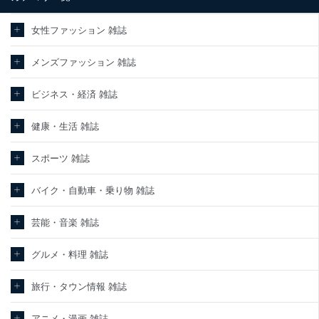
情報保護マネジメントシステムを継続的に改善し、常に最良の状態
を維持します。
女性ファッション 雑誌
苦情及び相談受付け窓口
メンズファッション 雑誌
貴殿の個人情報及び当社の個人情報保護マネジメントシステムに関
するご相談及び苦情については以下までご連絡ください。
ビジネス・経済 雑誌
適切、かつ迅速に対応させていただきます。
株式会社富士山マガジンサービス 個人情報問い合わせ係
健康・生活 雑誌
TEL：0570-200-223
FAX：03-5459-7073
スポーツ 雑誌
e-mail：
cs@fujisan.co.jp
改訂：2025年2月20日
バイク・自動車・乗り物 雑誌
制定：2005年4月1日
株式会社富士山マガジンサービス
代表取締役会長 西野 伸一郎
芸能・音楽 雑誌
個人情報の取扱いについて
グルメ・料理 雑誌
１．個人情報保護管理者
旅行・タウン情報 雑誌
当社は以下の個人情報保護管理者を設置し、個人情報保護管理者の
責任のもと、個人情報を取得・アクセス・利用・提供・管理いたし
ます。
アニメ・漫画 雑誌