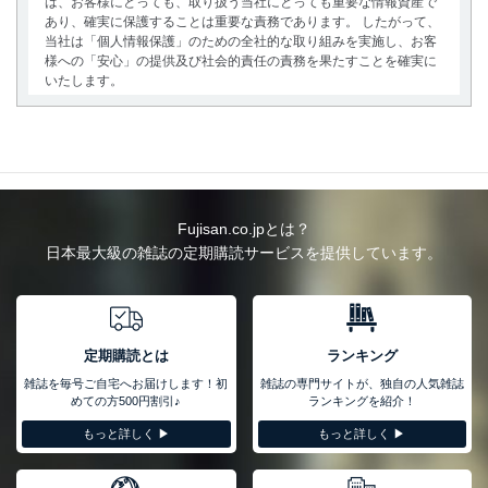
は、お客様にとっても、取り扱う当社にとっても重要な情報資産で
あり、確実に保護することは重要な責務であります。 したがって、
当社は「個人情報保護」のための全社的な取り組みを実施し、お客
様への「安心」の提供及び社会的責任の責務を果たすことを確実に
いたします。
個人情報の取得・利用・提供について
当社は、個人情報の取得・利用・提供に際して、その利用目的を明
確にし、本人の同意を得たうえで利用目的の達成に必要な範囲内で
適法かつ公正な手段によって取得・利用・提供を行います。また、
当社が保有している個人情報は、同意を得ずに目的外利用、第三者
Fujisan.co.jpとは？
への提供・開示は行いません。当社においてはこれらの取り組みを
日本最大級の雑誌の定期購読サービスを提供しています。
確実にするため、従業者等の教育を徹底してまいります。また、目
的外利用を行わないために、適切な管理措置を講じます。
法令遵守
当社は、個人情報に関連する法令、国が定める指針及びその他の規
定期購読とは
ランキング
範を遵守します。また、当社の管理の仕組みに、これらの法令及び
雑誌を毎号ご自宅へお届けします！初
雑誌の専門サイトが、独自の人気雑誌
その他の規範を常に適合させます。
めての方500円割引♪
ランキングを紹介！
個人情報の安全管理措置
もっと詳しく ▶︎
もっと詳しく ▶︎
当社は、個人情報の正確性及び安全性を確保するために、下記セキ
ュリティ対策をはじめとする安全対策を実施し、個人情報の漏え