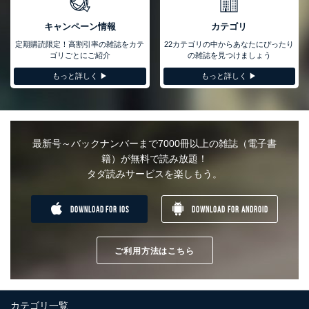
い、滅失またはき損の防止及び是正に努めます。
キャンペーン情報
カテゴリ
アクセス制御
個人データを取り扱うことのできる機器及び当該機器を取り扱
定期購読限定！高割引率の雑誌をカテ
22カテゴリの中からあなたにぴったり
う従業者を明確化し、 個人データへの不要なアクセスを防止
ゴリごとにご紹介
の雑誌を見つけましょう
しています。
もっと詳しく ▶︎
もっと詳しく ▶︎
アクセス者の識別と認証
機器に標準装備されているユーザー制御機能（ユーザーアカウ
ント制御）により、個人情報データベース等を取り扱う情報シ
ステムを使用する従業者を識別・認証しています。
最新号～バックナンバーまで7000冊以上の雑誌（電子書
外部からの不正アクセス等の防止
籍）が無料で読み放題！
個人データを取り扱う機器等のオペレーティングシステムを最
タダ読みサービスを楽しもう。
新の状態に保持しています。
個人データを取り扱う機器等にセキュリティ対策ソフトウェア
等を導入し、自動更新 機能等の活用により、これを最新状態
DOWNLOAD FOR IOS
DOWNLOAD FOR ANDROID
としています。
情報システムの使用に伴う漏洩等の防止
メール等により個人データの含まれるファイルを送信する場合
ご利用方法はこちら
に、当該ファイルへのパスワードを設定しています。
個人情報保護マネジメントシステムの継続的改善
カテゴリ一覧
当社は、内部監査及びマネジメントレビューの機会を通じて、個人