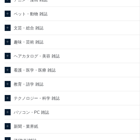
東京都渋谷区南平台町16-11
ペット・動物 雑誌
株式会社富士山マガジンサービス
代表取締役会長 西野 伸一郎
個人情報保護管理者: 経営管理グループディレクター 前田 嘉也
文芸・総合 雑誌
２．利用目的
趣味・芸術 雑誌
当社が取り扱う開示対象個人情報の利用目的は次のとおりです。
ヘアカタログ・美容 雑誌
No
個人情報の種類
利用目的
購入商品の配送のため
商品代金回収のため
看護・医学・医療 雑誌
ｅメール等による商品、サービス、キャ
当社の定期購読サービ
ンペーン等の広告の案内のため
教育・語学 雑誌
1
ス等をご利用の方の個
個人が特定できない形で取得した閲覧履
人情報
歴や購買履歴等の情報を分析して、趣
味・嗜好に
テクノロジー・科学 雑誌
応じた新商品・サービスに関する広告の
ため
パソコン・PC 雑誌
当社にお問合わせいた
お問い合わせ対応、トラブル対処、オペ
2
だいた方の個人情報
レーター教育など応対品質向上のため
新聞・業界紙
カスタマーQ＆Aサイトの投稿内容の確認
のため
当社カスタマーQ＆Aサ
ｅメール等によるカスタマーQ＆Aサイト