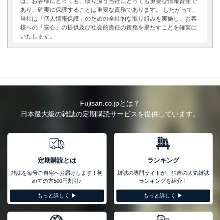
は、お客様にとっても、取り扱う当社にとっても重要な情報資産で
あり、確実に保護することは重要な責務であります。 したがって、
当社は「個人情報保護」のための全社的な取り組みを実施し、お客
様への「安心」の提供及び社会的責任の責務を果たすことを確実に
いたします。
個人情報の取得・利用・提供について
当社は、個人情報の取得・利用・提供に際して、その利用目的を明
確にし、本人の同意を得たうえで利用目的の達成に必要な範囲内で
適法かつ公正な手段によって取得・利用・提供を行います。また、
当社が保有している個人情報は、同意を得ずに目的外利用、第三者
Fujisan.co.jpとは？
への提供・開示は行いません。当社においてはこれらの取り組みを
日本最大級の雑誌の定期購読サービスを提供しています。
確実にするため、従業者等の教育を徹底してまいります。また、目
的外利用を行わないために、適切な管理措置を講じます。
法令遵守
当社は、個人情報に関連する法令、国が定める指針及びその他の規
定期購読とは
ランキング
範を遵守します。また、当社の管理の仕組みに、これらの法令及び
雑誌を毎号ご自宅へお届けします！初
雑誌の専門サイトが、独自の人気雑誌
その他の規範を常に適合させます。
めての方500円割引♪
ランキングを紹介！
個人情報の安全管理措置
もっと詳しく ▶︎
もっと詳しく ▶︎
当社は、個人情報の正確性及び安全性を確保するために、下記セキ
ュリティ対策をはじめとする安全対策を実施し、個人情報の漏え