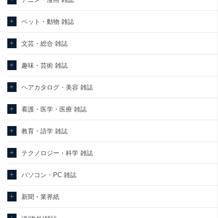
東京都渋谷区南平台町16-11
ペット・動物 雑誌
株式会社富士山マガジンサービス
代表取締役会長 西野 伸一郎
個人情報保護管理者: 経営管理グループディレクター 前田 嘉也
文芸・総合 雑誌
２．利用目的
趣味・芸術 雑誌
当社が取り扱う開示対象個人情報の利用目的は次のとおりです。
ヘアカタログ・美容 雑誌
No
個人情報の種類
利用目的
購入商品の配送のため
商品代金回収のため
看護・医学・医療 雑誌
ｅメール等による商品、サービス、キャ
当社の定期購読サービ
ンペーン等の広告の案内のため
教育・語学 雑誌
1
ス等をご利用の方の個
個人が特定できない形で取得した閲覧履
人情報
歴や購買履歴等の情報を分析して、趣
味・嗜好に
テクノロジー・科学 雑誌
応じた新商品・サービスに関する広告の
ため
パソコン・PC 雑誌
当社にお問合わせいた
お問い合わせ対応、トラブル対処、オペ
2
だいた方の個人情報
レーター教育など応対品質向上のため
新聞・業界紙
カスタマーQ＆Aサイトの投稿内容の確認
のため
当社カスタマーQ＆Aサ
ｅメール等によるカスタマーQ＆Aサイト