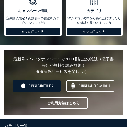
い、滅失またはき損の防止及び是正に努めます。
キャンペーン情報
カテゴリ
アクセス制御
個人データを取り扱うことのできる機器及び当該機器を取り扱
定期購読限定！高割引率の雑誌をカテ
22カテゴリの中からあなたにぴったり
う従業者を明確化し、 個人データへの不要なアクセスを防止
ゴリごとにご紹介
の雑誌を見つけましょう
しています。
もっと詳しく ▶︎
もっと詳しく ▶︎
アクセス者の識別と認証
機器に標準装備されているユーザー制御機能（ユーザーアカウ
ント制御）により、個人情報データベース等を取り扱う情報シ
ステムを使用する従業者を識別・認証しています。
最新号～バックナンバーまで7000冊以上の雑誌（電子書
外部からの不正アクセス等の防止
籍）が無料で読み放題！
個人データを取り扱う機器等のオペレーティングシステムを最
タダ読みサービスを楽しもう。
新の状態に保持しています。
個人データを取り扱う機器等にセキュリティ対策ソフトウェア
等を導入し、自動更新 機能等の活用により、これを最新状態
DOWNLOAD FOR IOS
DOWNLOAD FOR ANDROID
としています。
情報システムの使用に伴う漏洩等の防止
メール等により個人データの含まれるファイルを送信する場合
ご利用方法はこちら
に、当該ファイルへのパスワードを設定しています。
個人情報保護マネジメントシステムの継続的改善
カテゴリ一覧
当社は、内部監査及びマネジメントレビューの機会を通じて、個人