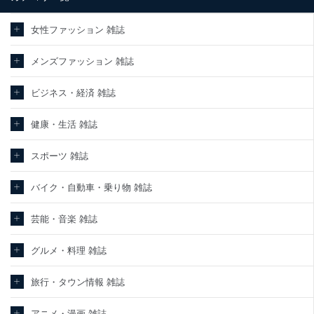
情報保護マネジメントシステムを継続的に改善し、常に最良の状態
を維持します。
女性ファッション 雑誌
苦情及び相談受付け窓口
メンズファッション 雑誌
貴殿の個人情報及び当社の個人情報保護マネジメントシステムに関
するご相談及び苦情については以下までご連絡ください。
ビジネス・経済 雑誌
適切、かつ迅速に対応させていただきます。
株式会社富士山マガジンサービス 個人情報問い合わせ係
健康・生活 雑誌
TEL：0570-200-223
FAX：03-5459-7073
スポーツ 雑誌
e-mail：
cs@fujisan.co.jp
改訂：2025年2月20日
バイク・自動車・乗り物 雑誌
制定：2005年4月1日
株式会社富士山マガジンサービス
代表取締役会長 西野 伸一郎
芸能・音楽 雑誌
個人情報の取扱いについて
グルメ・料理 雑誌
１．個人情報保護管理者
旅行・タウン情報 雑誌
当社は以下の個人情報保護管理者を設置し、個人情報保護管理者の
責任のもと、個人情報を取得・アクセス・利用・提供・管理いたし
ます。
アニメ・漫画 雑誌