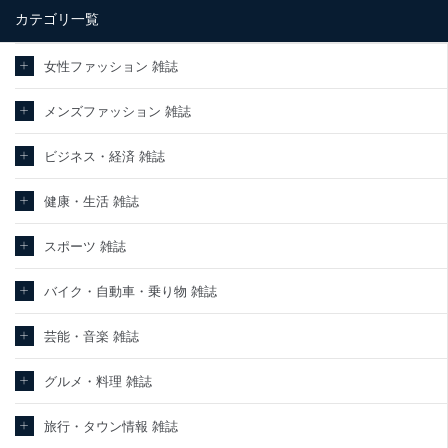
カテゴリ一覧
当社は、内部監査及びマネジメントレビューの機会を通じて、個人
情報保護マネジメントシステムを継続的に改善し、常に最良の状態
を維持します。
女性ファッション 雑誌
苦情及び相談受付け窓口
メンズファッション 雑誌
貴殿の個人情報及び当社の個人情報保護マネジメントシステムに関
するご相談及び苦情については以下までご連絡ください。
ビジネス・経済 雑誌
適切、かつ迅速に対応させていただきます。
株式会社富士山マガジンサービス 個人情報問い合わせ係
健康・生活 雑誌
TEL：0570-200-223
FAX：03-5459-7073
スポーツ 雑誌
e-mail：
cs@fujisan.co.jp
改訂：2025年2月20日
バイク・自動車・乗り物 雑誌
制定：2005年4月1日
株式会社富士山マガジンサービス
代表取締役会長 西野 伸一郎
芸能・音楽 雑誌
個人情報の取扱いについて
グルメ・料理 雑誌
１．個人情報保護管理者
旅行・タウン情報 雑誌
当社は以下の個人情報保護管理者を設置し、個人情報保護管理者の