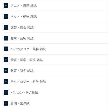
責任のもと、個人情報を取得・アクセス・利用・提供・管理いたし
ます。
アニメ・漫画 雑誌
東京都渋谷区南平台町16-11
ペット・動物 雑誌
株式会社富士山マガジンサービス
代表取締役会長 西野 伸一郎
個人情報保護管理者: 経営管理グループディレクター 前田 嘉也
文芸・総合 雑誌
２．利用目的
趣味・芸術 雑誌
当社が取り扱う開示対象個人情報の利用目的は次のとおりです。
ヘアカタログ・美容 雑誌
No
個人情報の種類
利用目的
購入商品の配送のため
商品代金回収のため
看護・医学・医療 雑誌
ｅメール等による商品、サービス、キャ
当社の定期購読サービ
ンペーン等の広告の案内のため
教育・語学 雑誌
1
ス等をご利用の方の個
個人が特定できない形で取得した閲覧履
人情報
歴や購買履歴等の情報を分析して、趣
味・嗜好に
テクノロジー・科学 雑誌
応じた新商品・サービスに関する広告の
ため
パソコン・PC 雑誌
当社にお問合わせいた
お問い合わせ対応、トラブル対処、オペ
2
だいた方の個人情報
レーター教育など応対品質向上のため
新聞・業界紙
カスタマーQ＆Aサイトの投稿内容の確認
のため