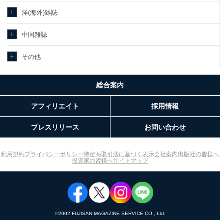
当社カスタマーQ＆Aサ
ｅメール等によるカスタマーQ＆Aサイト
洋(海外)雑誌
3
ービス利用者
のサービス内容のご案内のため
ｅメール等による商品、サービス、キャ
中国雑誌
ンペーン等の広告に関するご案内のため
採用応募者の方の個人
4
採用選考、ご連絡のため
情報
その他
当社の従業者の個人情
5
人事、総務などの雇用管理等のため
報
購入商品配送のため
パートナー（提携企
総合案内
提携企業及びお客様がご購入された商品
業）からの委託により
の発売元企業からのｅメール等による商
6
当社の
アフィリエイト
採用情報
品、
定期購読サービス等を
サービス、キャンペーン等の広告に関す
ご利用の方の個人情報
るご案内のため
プレスリリース
お問い合わせ
当社のサービス利用状況の把握およびそ
の分析のため
SNS公式アカウントに
お問い合わせ対応、トラブル対処、オペ
利用規約
プライバシーポリシー
特定商取引法に基づく表示
会社案内
出版社の皆様へ
7
登録された方の個人情
レーター教育など応対品質向上のため
投資家の皆様へ
サイトマップ
報
その他当社のプライバシーポリシー等に
て公表する利用目的達成のため
※上記の利用目的のうちNo.1～5については保有個人データ（開示
対象個人情報）の利用目的であり、下記4.の開示等のご請求に対応
させていただきます。
©︎2002 FUJISAN MAGAZINE SERVICE CO., Ltd.
なお、6、7については、パートナー（提携企業）様又は各SNS運営