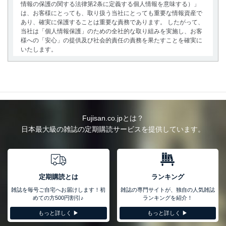
情報の保護の関する法律第2条に定義する個人情報を意味する）」
は、お客様にとっても、取り扱う当社にとっても重要な情報資産で
あり、確実に保護することは重要な責務であります。 したがって、
当社は「個人情報保護」のための全社的な取り組みを実施し、お客
様への「安心」の提供及び社会的責任の責務を果たすことを確実に
いたします。
個人情報の取得・利用・提供について
当社は、個人情報の取得・利用・提供に際して、その利用目的を明
確にし、本人の同意を得たうえで利用目的の達成に必要な範囲内で
適法かつ公正な手段によって取得・利用・提供を行います。また、
当社が保有している個人情報は、同意を得ずに目的外利用、第三者
Fujisan.co.jpとは？
への提供・開示は行いません。当社においてはこれらの取り組みを
日本最大級の雑誌の定期購読サービスを提供しています。
確実にするため、従業者等の教育を徹底してまいります。また、目
的外利用を行わないために、適切な管理措置を講じます。
法令遵守
当社は、個人情報に関連する法令、国が定める指針及びその他の規
定期購読とは
ランキング
範を遵守します。また、当社の管理の仕組みに、これらの法令及び
雑誌を毎号ご自宅へお届けします！初
雑誌の専門サイトが、独自の人気雑誌
その他の規範を常に適合させます。
めての方500円割引♪
ランキングを紹介！
個人情報の安全管理措置
もっと詳しく ▶︎
もっと詳しく ▶︎
当社は、個人情報の正確性及び安全性を確保するために、下記セキ