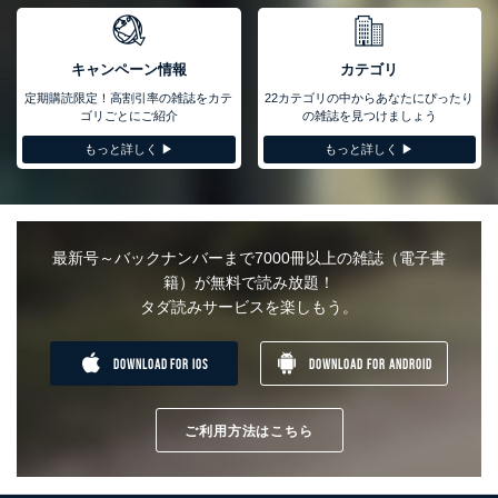
ュリティ対策をはじめとする安全対策を実施し、個人情報の漏え
い、滅失またはき損の防止及び是正に努めます。
キャンペーン情報
カテゴリ
アクセス制御
個人データを取り扱うことのできる機器及び当該機器を取り扱
定期購読限定！高割引率の雑誌をカテ
22カテゴリの中からあなたにぴったり
う従業者を明確化し、 個人データへの不要なアクセスを防止
ゴリごとにご紹介
の雑誌を見つけましょう
しています。
もっと詳しく ▶︎
もっと詳しく ▶︎
アクセス者の識別と認証
機器に標準装備されているユーザー制御機能（ユーザーアカウ
ント制御）により、個人情報データベース等を取り扱う情報シ
ステムを使用する従業者を識別・認証しています。
最新号～バックナンバーまで7000冊以上の雑誌（電子書
外部からの不正アクセス等の防止
籍）が無料で読み放題！
個人データを取り扱う機器等のオペレーティングシステムを最
タダ読みサービスを楽しもう。
新の状態に保持しています。
個人データを取り扱う機器等にセキュリティ対策ソフトウェア
等を導入し、自動更新 機能等の活用により、これを最新状態
DOWNLOAD FOR IOS
DOWNLOAD FOR ANDROID
としています。
情報システムの使用に伴う漏洩等の防止
メール等により個人データの含まれるファイルを送信する場合
ご利用方法はこちら
に、当該ファイルへのパスワードを設定しています。
個人情報保護マネジメントシステムの継続的改善