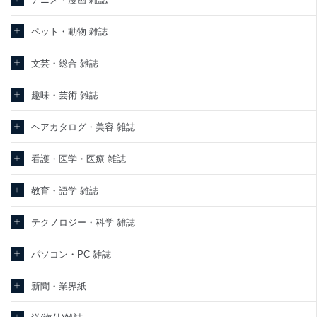
東京都渋谷区南平台町16-11
ペット・動物 雑誌
株式会社富士山マガジンサービス
代表取締役会長 西野 伸一郎
個人情報保護管理者: 経営管理グループディレクター 前田 嘉也
文芸・総合 雑誌
２．利用目的
趣味・芸術 雑誌
当社が取り扱う開示対象個人情報の利用目的は次のとおりです。
ヘアカタログ・美容 雑誌
No
個人情報の種類
利用目的
購入商品の配送のため
商品代金回収のため
看護・医学・医療 雑誌
ｅメール等による商品、サービス、キャ
当社の定期購読サービ
ンペーン等の広告の案内のため
教育・語学 雑誌
1
ス等をご利用の方の個
個人が特定できない形で取得した閲覧履
人情報
歴や購買履歴等の情報を分析して、趣
味・嗜好に
テクノロジー・科学 雑誌
応じた新商品・サービスに関する広告の
ため
パソコン・PC 雑誌
当社にお問合わせいた
お問い合わせ対応、トラブル対処、オペ
2
だいた方の個人情報
レーター教育など応対品質向上のため
新聞・業界紙
カスタマーQ＆Aサイトの投稿内容の確認
のため
当社カスタマーQ＆Aサ
ｅメール等によるカスタマーQ＆Aサイト