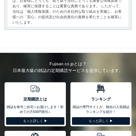
は、お客様にとっても、取り扱う当社にとっても重要な情報資産で
あり、確実に保護することは重要な責務であります。 したがって、
当社は「個人情報保護」のための全社的な取り組みを実施し、お客
様への「安心」の提供及び社会的責任の責務を果たすことを確実に
いたします。
個人情報の取得・利用・提供について
当社は、個人情報の取得・利用・提供に際して、その利用目的を明
確にし、本人の同意を得たうえで利用目的の達成に必要な範囲内で
適法かつ公正な手段によって取得・利用・提供を行います。また、
当社が保有している個人情報は、同意を得ずに目的外利用、第三者
Fujisan.co.jpとは？
への提供・開示は行いません。当社においてはこれらの取り組みを
日本最大級の雑誌の定期購読サービスを提供しています。
確実にするため、従業者等の教育を徹底してまいります。また、目
的外利用を行わないために、適切な管理措置を講じます。
法令遵守
当社は、個人情報に関連する法令、国が定める指針及びその他の規
定期購読とは
ランキング
範を遵守します。また、当社の管理の仕組みに、これらの法令及び
雑誌を毎号ご自宅へお届けします！初
雑誌の専門サイトが、独自の人気雑誌
その他の規範を常に適合させます。
めての方500円割引♪
ランキングを紹介！
個人情報の安全管理措置
もっと詳しく ▶︎
もっと詳しく ▶︎
当社は、個人情報の正確性及び安全性を確保するために、下記セキ
ュリティ対策をはじめとする安全対策を実施し、個人情報の漏え