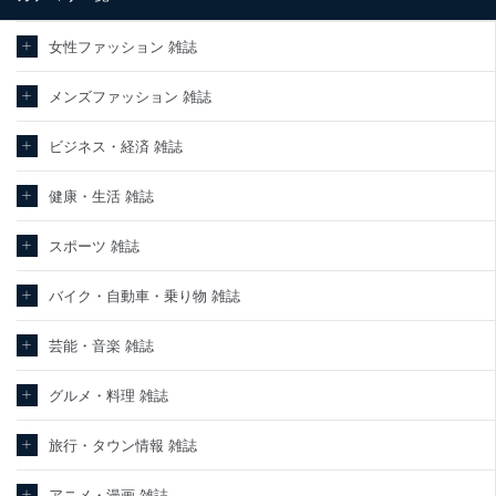
情報保護マネジメントシステムを継続的に改善し、常に最良の状態
を維持します。
女性ファッション 雑誌
苦情及び相談受付け窓口
メンズファッション 雑誌
貴殿の個人情報及び当社の個人情報保護マネジメントシステムに関
するご相談及び苦情については以下までご連絡ください。
ビジネス・経済 雑誌
適切、かつ迅速に対応させていただきます。
株式会社富士山マガジンサービス 個人情報問い合わせ係
健康・生活 雑誌
TEL：0570-200-223
FAX：03-5459-7073
スポーツ 雑誌
e-mail：
cs@fujisan.co.jp
改訂：2025年2月20日
バイク・自動車・乗り物 雑誌
制定：2005年4月1日
株式会社富士山マガジンサービス
代表取締役会長 西野 伸一郎
芸能・音楽 雑誌
個人情報の取扱いについて
グルメ・料理 雑誌
１．個人情報保護管理者
旅行・タウン情報 雑誌
当社は以下の個人情報保護管理者を設置し、個人情報保護管理者の
責任のもと、個人情報を取得・アクセス・利用・提供・管理いたし
ます。
アニメ・漫画 雑誌