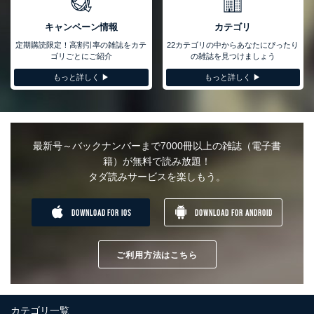
い、滅失またはき損の防止及び是正に努めます。
キャンペーン情報
カテゴリ
アクセス制御
個人データを取り扱うことのできる機器及び当該機器を取り扱
定期購読限定！高割引率の雑誌をカテ
22カテゴリの中からあなたにぴったり
う従業者を明確化し、 個人データへの不要なアクセスを防止
ゴリごとにご紹介
の雑誌を見つけましょう
しています。
もっと詳しく ▶︎
もっと詳しく ▶︎
アクセス者の識別と認証
機器に標準装備されているユーザー制御機能（ユーザーアカウ
ント制御）により、個人情報データベース等を取り扱う情報シ
ステムを使用する従業者を識別・認証しています。
最新号～バックナンバーまで7000冊以上の雑誌（電子書
外部からの不正アクセス等の防止
籍）が無料で読み放題！
個人データを取り扱う機器等のオペレーティングシステムを最
タダ読みサービスを楽しもう。
新の状態に保持しています。
個人データを取り扱う機器等にセキュリティ対策ソフトウェア
等を導入し、自動更新 機能等の活用により、これを最新状態
DOWNLOAD FOR IOS
DOWNLOAD FOR ANDROID
としています。
情報システムの使用に伴う漏洩等の防止
メール等により個人データの含まれるファイルを送信する場合
ご利用方法はこちら
に、当該ファイルへのパスワードを設定しています。
個人情報保護マネジメントシステムの継続的改善
カテゴリ一覧
当社は、内部監査及びマネジメントレビューの機会を通じて、個人