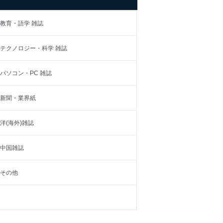
教育・語学 雑誌
テクノロジー・科学 雑誌
パソコン・PC 雑誌
新聞・業界紙
ため
析して、趣味・嗜好に
洋(海外)雑誌
向上のため
中国雑誌
ため
ご案内のため
その他
ル等による商品、