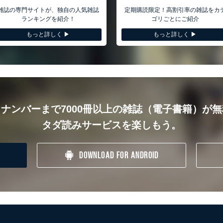
まれるファイルを送信する場合に、当該ファイルへのパスワードを設定しています
雑誌の専門サイトが、独自の人気雑誌
定期購読限定！高割引率の雑誌をカ
ランキングを紹介！
ゴリごとにご紹介
継続的改善
もっと詳しく ▶︎
もっと詳しく ▶︎
ビューの機会を通じて、個人情報保護マネジメントシステムを継続的に改善し、常
護マネジメントシステムに関するご相談及び苦情については以下までご連絡くださ
ます。
情報問い合わせ係
ナンバーまで7000冊以上の雑誌（電子書籍）が
タダ読みサービスを楽しもう。
DOWNLOAD FOR ANDROID
置し、個人情報保護管理者の責任のもと、個人情報を取得・アクセス・利用・提供