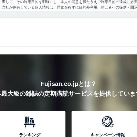
に際して、その利用目的を明確にし、本人の同意を得たうえで利用目的の達成に必
、当社が保有している個人情報は、同意を得ずに目的外利用、第三者への提供・開
等の教育を徹底してまいります。また、目的外利用を行わないために、適切な管理
が定める指針及びその他の規範を遵守します。また、当社の管理の仕組みに、これ
を確保するために、下記セキュリティ対策をはじめとする安全対策を実施し、個人
きる機器及び当該機器を取り扱う従業者を明確化し、 個人データへの不要なアクセ
Fujisan.co.jpとは？
本最大級の雑誌の定期購読サービスを提供していま
ザー制御機能（ユーザーアカウント制御）により、個人情報データベース等を取り
オペレーティングシステムを最新の状態に保持しています。
セキュリティ対策ソフトウェア等を導入し、自動更新 機能等の活用により、これを
防止
ランキング
キャンペーン情報