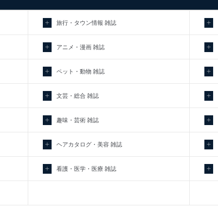
旅行・タウン情報 雑誌
ディレクター 前田 嘉也
アニメ・漫画 雑誌
用目的は次のとおりです。
ペット・動物 雑誌
利用目的
購入商品の配送のため
文芸・総合 雑誌
商品代金回収のため
の方の個人情報
ｅメール等による商品、サービス、キャンペーン等の広告の案内の
個人が特定できない形で取得した閲覧履歴や購買履歴等の情報を分
趣味・芸術 雑誌
応じた新商品・サービスに関する広告のため
人情報
お問い合わせ対応、トラブル対処、オペレーター教育など応対品質
ヘアカタログ・美容 雑誌
カスタマーQ＆Aサイトの投稿内容の確認のため
ｅメール等によるカスタマーQ＆Aサイトのサービス内容のご案内の
ｅメール等による商品、サービス、キャンペーン等の広告に関する
看護・医学・医療 雑誌
採用選考、ご連絡のため
人事、総務などの雇用管理等のため
購入商品配送のため
により当社の
提携企業及びお客様がご購入された商品の発売元企業からのｅメー
個人情報
サービス、キャンペーン等の広告に関するご案内のため