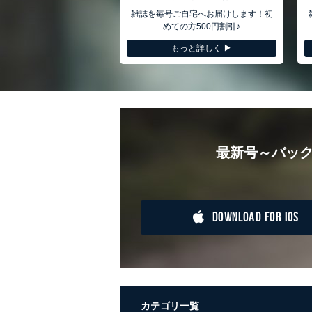
メール等により個人データの含
雑誌を毎号ご自宅へお届けします！初
めての方500円割引♪
個人情報保護マネジメントシステムの
もっと詳しく ▶︎
当社は、内部監査及びマネジメントレ
苦情及び相談受付け窓口
貴殿の個人情報及び当社の個人情報保
適切、かつ迅速に対応させていただき
株式会社富士山マガジンサービス 個人
TEL：0570-200-223
最新号～バック
FAX：03-5459-7073
e-mail：
cs@fujisan.co.jp
改訂：2025年2月20日
制定：2005年4月1日
DOWNLOAD FOR IOS
株式会社富士山マガジンサービス
代表取締役会長 西野 伸一郎
個人情報の取扱いについて
１．個人情報保護管理者
当社は以下の個人情報保護管理者を設
カテゴリ一覧