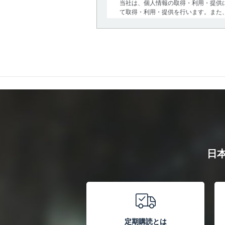
当社は、個人情報の取得・利用・提供
て取得・利用・提供を行います。また
の取り組みを確実にするため、従業者
法令遵守
当社は、個人情報に関連する法令、国
せます。
個人情報の安全管理措置
当社は、個人情報の正確性及び安全性
び是正に努めます。
アクセス制御
個人データを取り扱うことので
アクセス者の識別と認証
日
機器に標準装備されているユー
別・認証しています。
外部からの不正アクセス等の防止
個人データを取り扱う機器等の
個人データを取り扱う機器等に
情報システムの使用に伴う漏洩等の
定期購読とは