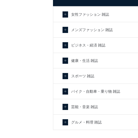
東京都渋谷区南平台町16-11
株式会社富士山マガジンサービス
女性ファッション 雑誌
代表取締役会長 西野 伸一郎
個人情報保護管理者: 経営管理グループ
メンズファッション 雑誌
２．利用目的
当社が取り扱う開示対象個人情報の利
ビジネス・経済 雑誌
No
個人情報の種類
健康・生活 雑誌
1
当社の定期購読サービス等をご利用
スポーツ 雑誌
2
当社にお問合わせいただいた方の個
バイク・自動車・乗り物 雑誌
3
当社カスタマーQ＆Aサービス利用者
芸能・音楽 雑誌
4
採用応募者の方の個人情報
5
当社の従業者の個人情報
グルメ・料理 雑誌
パートナー（提携企業）からの委託
6
定期購読サービス等をご利用の方の