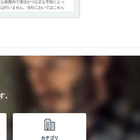
要な範囲内で適法かつ公正な手段によっ
示は行いません。当社においてはこれら
措置を講じます。
らの法令及びその他の規範を常に適合さ
情報の漏えい、滅失またはき損の防止及
スを防止しています。
す。
扱う情報システムを使用する従業者を識
最新状態としています。
カテゴリ