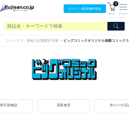
0
ログイン/
新規無料
登録
カート
メニュー
コミックス・漫画の定期購読 特集
ビッグコミックオリジナル連載コミックス
天皇物語
深夜食堂
釣りバカ日誌