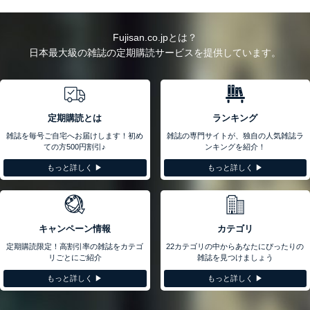
Fujisan.co.jpとは？
日本最大級の雑誌の定期購読サービスを提供しています。
定期購読とは
ランキング
雑誌を毎号ご自宅へお届けします！初め
雑誌の専門サイトが、独自の人気雑誌ラ
ての方500円割引♪
ンキングを紹介！
もっと詳しく ▶︎
もっと詳しく ▶︎
キャンペーン情報
カテゴリ
定期購読限定！高割引率の雑誌をカテゴ
22カテゴリの中からあなたにぴったりの
リごとにご紹介
雑誌を見つけましょう
もっと詳しく ▶︎
もっと詳しく ▶︎