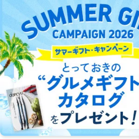
最新号～バックナンバーまで7000冊以上の雑誌（電子書
籍）が無料で読み放題！
タダ読みサービスを楽しもう。
DOWNLOAD FOR IOS
DOWNLOAD FOR ANDROID
ご利用方法はこちら
カテゴリ一覧
女性ファッション 雑誌
メンズファッション 雑誌