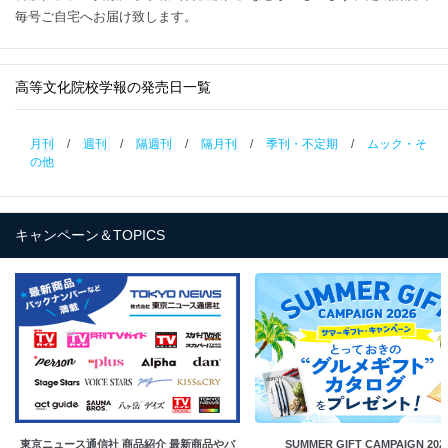
毎号ご自宅へお届け致します。
高等文化院校学報の発売日一覧
月刊
/
週刊
/
隔週刊
/
隔月刊
/
季刊・不定期
/
ムック・そ
の他
キャンペーン＆TOPICS
東京ニュース通信社 商品紹介 最新商品やバ
SUMMER GIFT CAMPAIGN 202