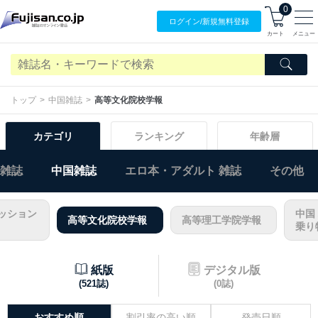
0
ログイン/
新規無料
登録
カート
メニュー
トップ
中国雑誌
高等文化院校学報
カテゴリ
ランキング
年齢層
)雑誌
中国雑誌
エロ本・アダルト 雑誌
その他
ァッション
中国
高等文化院校学報
高等理工学院学報
乗り
紙版
デジタル版
(521誌)
(0誌)
おすすめ順
割引率の高い順
発売日順