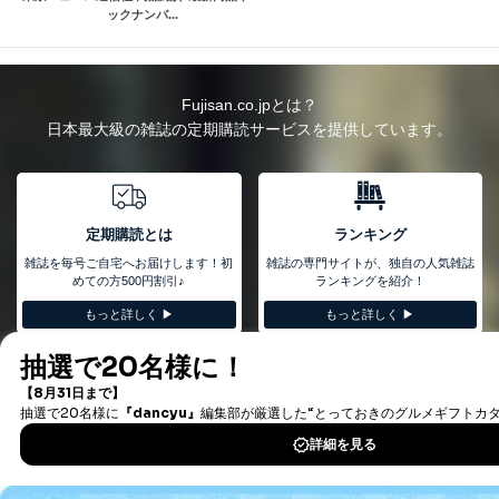
ックナンバ...
Fujisan.co.jpとは？
日本最大級の雑誌の定期購読サービスを提供しています。
定期購読とは
ランキング
雑誌を毎号ご自宅へお届けします！初
雑誌の専門サイトが、独自の人気雑誌
めての方500円割引♪
ランキングを紹介！
もっと詳しく ▶︎
もっと詳しく ▶︎
キャンペーン情報
カテゴリ
定期購読限定！高割引率の雑誌をカテ
22カテゴリの中からあなたにぴったり
ゴリごとにご紹介
の雑誌を見つけましょう
もっと詳しく ▶︎
もっと詳しく ▶︎