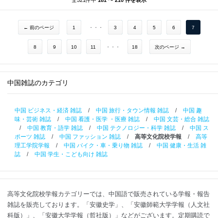
全521件中
181 〜 210 件を表示
← 前のページ
1
・・・
3
4
5
6
7
8
9
10
11
・・・
18
次のページ →
中国雑誌のカテゴリ
中国 ビジネス・経済 雑誌
/
中国 旅行・タウン情報 雑誌
/
中国 趣
味・芸術 雑誌
/
中国 看護・医学 ・医療 雑誌
/
中国 文芸・総合 雑誌
/
中国 教育・語学 雑誌
/
中国 テクノロジー・科学 雑誌
/
中国 ス
ポーツ 雑誌
/
中国 ファッション 雑誌
/
高等文化院校学報
/
高等
理工学院学報
/
中国 バイク・車・乗り物 雑誌
/
中国 健康・生活 雑
誌
/
中国 学生・こども向け 雑誌
高等文化院校学報カテゴリーでは、中国語で販売されている学報・報告
雑誌を販売しております。「安徽史学」、「安徽師範大学学報（人文社
科版）」、「安徽大学学報（哲社版）」などがございます。定期購読で