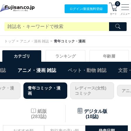
0
ログイン/
新規無料
登録
カート
メニュー
トップ
アニメ・漫画 雑誌
青年コミック・漫画
カテゴリ
ランキング
年齢層
雑誌
アニメ・漫画 雑誌
ペット・動物 雑誌
文芸・
ック・漫
青年コミック・漫
レディース(女性)
アニ
画
コミック
紙版
デジタル版
(283誌)
(10誌)
おすすめ順
割引率の高い順
発売日順