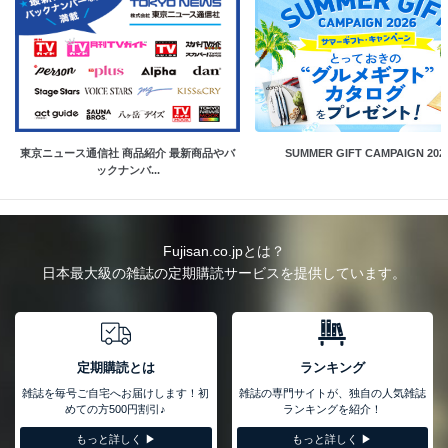
東京ニュース通信社 商品紹介 最新商品やバ
SUMMER GIFT CAMPAIGN 202
ックナンバ...
Fujisan.co.jpとは？
日本最大級の雑誌の定期購読サービスを提供しています。
定期購読とは
ランキング
雑誌を毎号ご自宅へお届けします！初
雑誌の専門サイトが、独自の人気雑誌
めての方500円割引♪
ランキングを紹介！
もっと詳しく ▶︎
もっと詳しく ▶︎