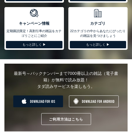
キャンペーン情報
カテゴリ
定期購読限定！高割引率の雑誌をカテ
22カテゴリの中からあなたにぴったり
ゴリごとにご紹介
の雑誌を見つけましょう
もっと詳しく ▶︎
もっと詳しく ▶︎
最新号～バックナンバーまで7000冊以上の雑誌（電子書
籍）が無料で読み放題！
タダ読みサービスを楽しもう。
DOWNLOAD FOR IOS
DOWNLOAD FOR ANDROID
ご利用方法はこちら