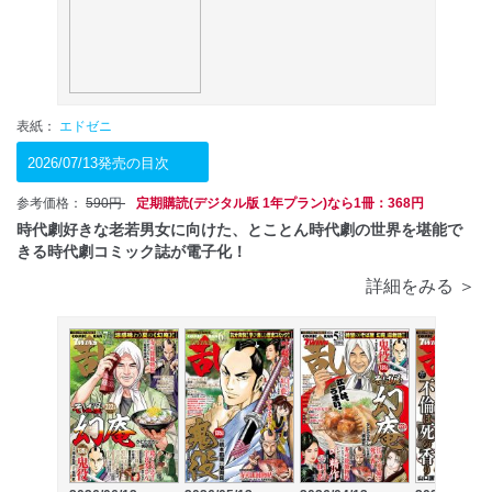
表紙：
エドゼニ
2026/07/13発売の目次
参考価格：
590円
定期購読(デジタル版 1年プラン)なら1冊：368円
時代劇好きな老若男女に向けた、とことん時代劇の世界を堪能で
きる時代劇コミック誌が電子化！
詳細をみる ＞