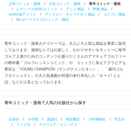
少年コミック・漫画
/
少女コミック・漫画
/
青年コミック・漫画
/
レディース(女性)コミック
/
アニメ 雑誌
/
声優 雑誌
/
comics&アメコミ
/
ディズニー・キャラクター 雑誌
/
コスプレ 雑誌
/
BL(ボーイズラブ)コミック・雑誌
青年コミック・漫画カテゴリーでは、大人に大人気な雑誌を豊富に販売
しております。漫画ならではの楽しく、わかりやすいをモットーに毎号
ゴルフ上達のためのコンテンツが盛りだくさんのアマチュアゴルファー
の教科書「ゴルフレッスンコミック」や、コミックに加えてグラビアも
豊富な「YOUNG CHAMPION（ヤングチャンピオン）」、「週刊ゴル
フダイジェスト」の大人気連載が待望の単行本化した「オーイ! とん
ぼ」などが人気となっております。
青年コミック・漫画で人気の出版社から探す
白泉社
/
小学館
/
講談社
/
秋田書店
/
少年画報社
/
芳文社
/
リイド社
/
スクウェア・エニックス