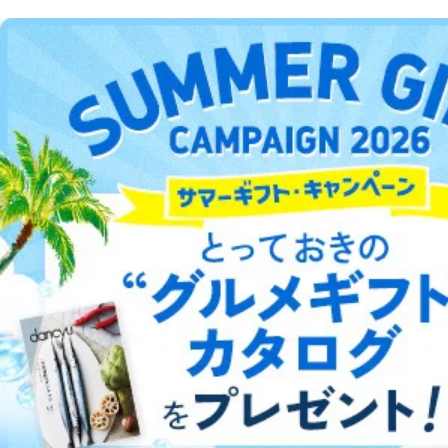
洋(海外)雑誌
中国雑誌
その他
総合案内
アフィリエイト
採用情報
プレスリリース
お問い合わせ
利用規約
プライバシーポリシー
特定商取引法に基づく表示
会社案内
出版社の皆様へ
投資家の皆様へ
サイトマップ