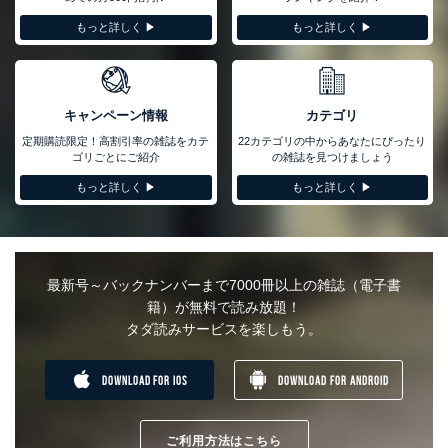
もっと詳しく ▶︎
もっと詳しく ▶︎
キャンペーン情報
カテゴリ
定期購読限定！高割引率の雑誌をカテ
22カテゴリの中からあなたにぴったり
ゴリごとにご紹介
の雑誌を見つけましょう
もっと詳しく ▶︎
もっと詳しく ▶︎
最新号～バックナンバーまで7000冊以上の雑誌（電子書
籍）が無料で読み放題！
タダ読みサービスを楽しもう。
DOWNLOAD FOR IOS
DOWNLOAD FOR ANDROID
ご利用方法はこちら