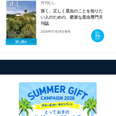
月刊むし
深く、正しく昆虫のことを知りた
い人のための、硬派な昆虫専門月
刊誌
2026年07月24日発売
最大
3%
OFF
試し読み