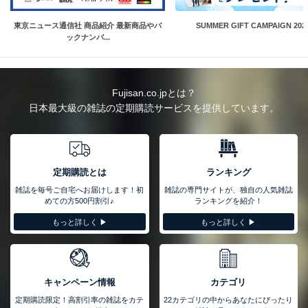
東京ニュース通信社 商品紹介 最新商品やバ
SUMMER GIFT CAMPAIGN 202
ックナンバ...
Fujisan.co.jpとは？
日本最大級の雑誌の定期購読サービスを提供しています。
定期購読とは
ランキング
雑誌を毎号ご自宅へお届けします！初
雑誌の専門サイトが、独自の人気雑誌
めての方500円割引♪
ランキングを紹介！
もっと詳しく ▶︎
もっと詳しく ▶︎
キャンペーン情報
カテゴリ
定期購読限定！高割引率の雑誌をカテ
22カテゴリの中からあなたにぴったり