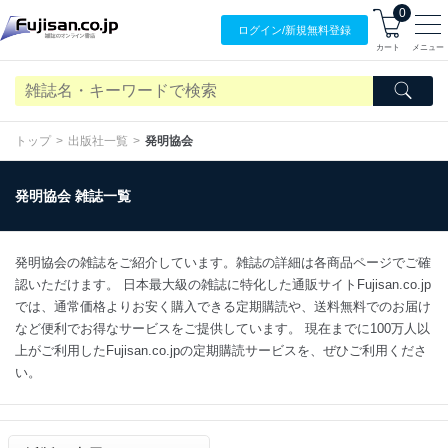
0
ログイン/
新規無料
登録
カート
メニュー
トップ
出版社一覧
発明協会
発明協会 雑誌一覧
発明協会の雑誌をご紹介しています。雑誌の詳細は各商品ページでご確
認いただけます。 日本最大級の雑誌に特化した通販サイトFujisan.co.jp
では、通常価格よりお安く購入できる定期購読や、送料無料でのお届け
など便利でお得なサービスをご提供しています。 現在までに100万人以
上がご利用したFujisan.co.jpの定期購読サービスを、ぜひご利用くださ
い。