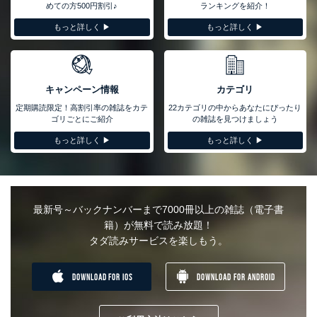
めての方500円割引♪
ランキングを紹介！
もっと詳しく ▶︎
もっと詳しく ▶︎
キャンペーン情報
カテゴリ
定期購読限定！高割引率の雑誌をカテ
22カテゴリの中からあなたにぴったり
ゴリごとにご紹介
の雑誌を見つけましょう
もっと詳しく ▶︎
もっと詳しく ▶︎
最新号～バックナンバーまで7000冊以上の雑誌（電子書
籍）が無料で読み放題！
タダ読みサービスを楽しもう。
DOWNLOAD FOR IOS
DOWNLOAD FOR ANDROID