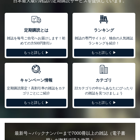
日本最大級の雑誌の定期購読サービスを提供しています。
定期購読とは
ランキング
雑誌を毎号ご自宅へお届けします！初
雑誌の専門サイトが、独自の人気雑誌
めての方500円割引♪
ランキングを紹介！
もっと詳しく ▶︎
もっと詳しく ▶︎
キャンペーン情報
カテゴリ
定期購読限定！高割引率の雑誌をカテ
22カテゴリの中からあなたにぴったり
ゴリごとにご紹介
の雑誌を見つけましょう
もっと詳しく ▶︎
もっと詳しく ▶︎
最新号～バックナンバーまで7000冊以上の雑誌（電子書