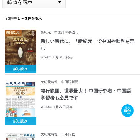
全3件中
1 〜 3 件を表示
新紀元 中国語時事週刊
新しい時代に、「新紀元」で中国や世界を読
む
2026年08月01日発売
試し読み
大紀元時報 中国語新聞
発行範囲、世界最大！ 中国研究者・中国語
学習者も必見です
2026年07月22日発売
最大
60%
OFF
試し読み
大紀元時報 日本語版