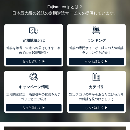
Fujisan.co.jpとは？
日本最大級の雑誌の定期購読サービスを提供しています。
定期購読とは
ランキング
雑誌を毎号ご自宅へお届けします！初
雑誌の専門サイトが、独自の人気雑誌
めての方500円割引♪
ランキングを紹介！
もっと詳しく ▶︎
もっと詳しく ▶︎
キャンペーン情報
カテゴリ
定期購読限定！高割引率の雑誌をカテ
22カテゴリの中からあなたにぴったり
ゴリごとにご紹介
の雑誌を見つけましょう
もっと詳しく ▶︎
もっと詳しく ▶︎