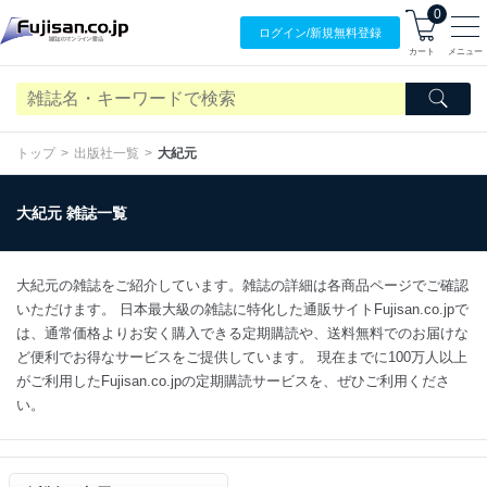
0
ログイン/
新規無料
登録
カート
メニュー
トップ
出版社一覧
大紀元
大紀元 雑誌一覧
大紀元の雑誌をご紹介しています。雑誌の詳細は各商品ページでご確認
いただけます。 日本最大級の雑誌に特化した通販サイトFujisan.co.jpで
は、通常価格よりお安く購入できる定期購読や、送料無料でのお届けな
ど便利でお得なサービスをご提供しています。 現在までに100万人以上
がご利用したFujisan.co.jpの定期購読サービスを、ぜひご利用くださ
い。