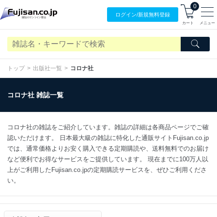
0
ログイン/
新規無料
登録
カート
メニュー
トップ
出版社一覧
コロナ社
コロナ社 雑誌一覧
コロナ社の雑誌をご紹介しています。雑誌の詳細は各商品ページでご確
認いただけます。 日本最大級の雑誌に特化した通販サイトFujisan.co.jp
では、通常価格よりお安く購入できる定期購読や、送料無料でのお届け
など便利でお得なサービスをご提供しています。 現在までに100万人以
上がご利用したFujisan.co.jpの定期購読サービスを、ぜひご利用くださ
い。