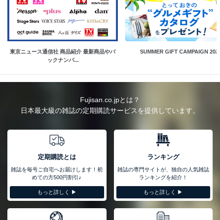
東京ニュース通信社 商品紹介 最新商品やバ
SUMMER GIFT CAMPAIGN 202
ックナンバ...
Fujisan.co.jpとは？
日本最大級の雑誌の定期購読サービスを提供しています。
定期購読とは
ランキング
雑誌を毎号ご自宅へお届けします！初
雑誌の専門サイトが、独自の人気雑誌
めての方500円割引♪
ランキングを紹介！
もっと詳しく ▶︎
もっと詳しく ▶︎