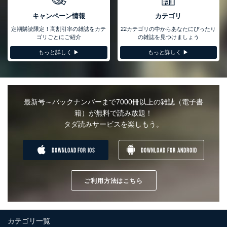
キャンペーン情報
カテゴリ
定期購読限定！高割引率の雑誌をカテ
22カテゴリの中からあなたにぴったり
ゴリごとにご紹介
の雑誌を見つけましょう
もっと詳しく ▶︎
もっと詳しく ▶︎
最新号～バックナンバーまで7000冊以上の雑誌（電子書
籍）が無料で読み放題！
タダ読みサービスを楽しもう。
DOWNLOAD FOR IOS
DOWNLOAD FOR ANDROID
ご利用方法はこちら
カテゴリ一覧