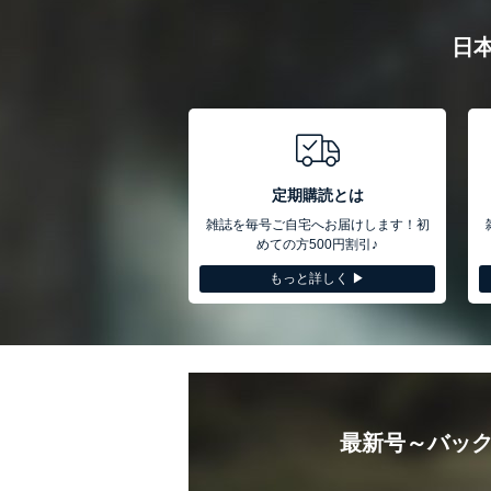
日
定期購読とは
雑誌を毎号ご自宅へお届けします！初
めての方500円割引♪
もっと詳しく ▶︎
最新号～バック