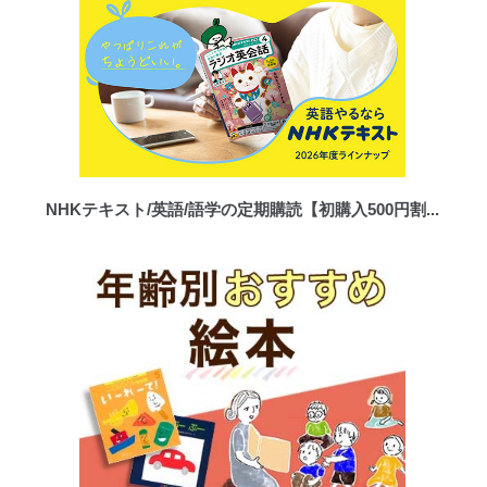
NHKテキスト/英語/語学の定期購読【初購入500円割...