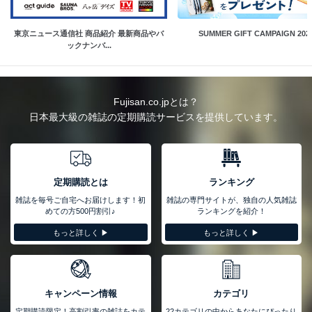
東京ニュース通信社 商品紹介 最新商品やバ
SUMMER GIFT CAMPAIGN 202
ックナンバ...
Fujisan.co.jpとは？
日本最大級の雑誌の定期購読サービスを提供しています。
定期購読とは
ランキング
雑誌を毎号ご自宅へお届けします！初
雑誌の専門サイトが、独自の人気雑誌
めての方500円割引♪
ランキングを紹介！
もっと詳しく ▶︎
もっと詳しく ▶︎
キャンペーン情報
カテゴリ
定期購読限定！高割引率の雑誌をカテ
22カテゴリの中からあなたにぴったり