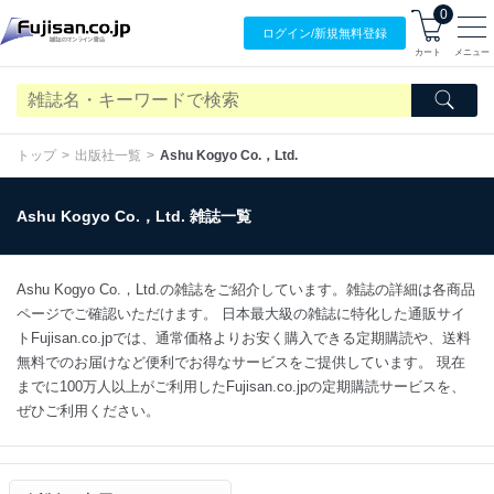
0
ログイン/
新規無料
登録
カート
メニュー
トップ
出版社一覧
Ashu Kogyo Co.，Ltd.
Ashu Kogyo Co.，Ltd. 雑誌一覧
Ashu Kogyo Co.，Ltd.の雑誌をご紹介しています。雑誌の詳細は各商品
ページでご確認いただけます。 日本最大級の雑誌に特化した通販サイ
トFujisan.co.jpでは、通常価格よりお安く購入できる定期購読や、送料
無料でのお届けなど便利でお得なサービスをご提供しています。 現在
までに100万人以上がご利用したFujisan.co.jpの定期購読サービスを、
ぜひご利用ください。