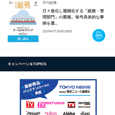
月刊総務
日々進化し複雑化する「総務・管
理部門」の業務。毎号具体的な事
例を通...
2026年07月08日発売
最大
26%
OFF
試し読み
キャンペーン＆TOPICS