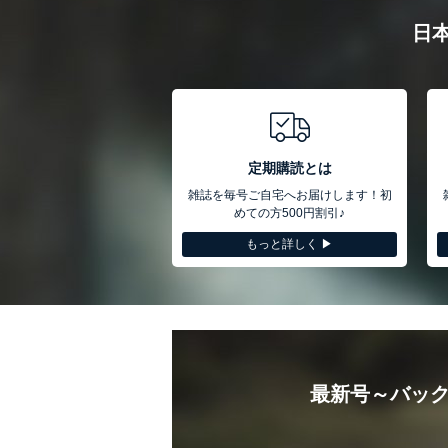
日
定期購読とは
雑誌を毎号ご自宅へお届けします！初
めての方500円割引♪
もっと詳しく ▶︎
最新号～バック