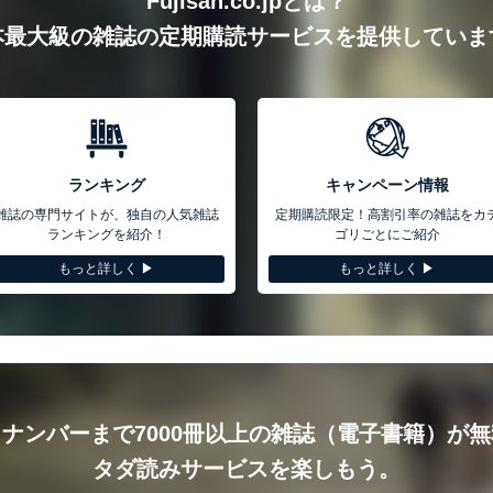
Fujisan.co.jpとは？
本最大級の雑誌の定期購読サービスを提供していま
ランキング
キャンペーン情報
雑誌の専門サイトが、独自の人気雑誌
定期購読限定！高割引率の雑誌をカ
ランキングを紹介！
ゴリごとにご紹介
もっと詳しく ▶︎
もっと詳しく ▶︎
ナンバーまで7000冊以上の雑誌（電子書籍）が
タダ読みサービスを楽しもう。