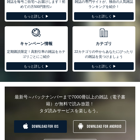
雑誌を毎号ご自宅へお届けします！初
雑誌の専門サイトが、独自の人気雑誌
めての方500円割引♪
ランキングを紹介！
もっと詳しく ▶︎
もっと詳しく ▶︎
キャンペーン情報
カテゴリ
定期購読限定！高割引率の雑誌をカテ
22カテゴリの中からあなたにぴったり
ゴリごとにご紹介
の雑誌を見つけましょう
もっと詳しく ▶︎
もっと詳しく ▶︎
最新号～バックナンバーまで7000冊以上の雑誌（電子書
籍）が無料で読み放題！
タダ読みサービスを楽しもう。
DOWNLOAD FOR IOS
DOWNLOAD FOR ANDROID