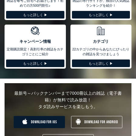
雑誌を毎号ご自宅へお届けします！初
雑誌の専門サイトが、独自の人気雑誌
めての方500円割引♪
ランキングを紹介！
もっと詳しく ▶︎
もっと詳しく ▶︎
キャンペーン情報
カテゴリ
定期購読限定！高割引率の雑誌をカテ
22カテゴリの中からあなたにぴったり
ゴリごとにご紹介
の雑誌を見つけましょう
もっと詳しく ▶︎
もっと詳しく ▶︎
最新号～バックナンバーまで7000冊以上の雑誌（電子書
籍）が無料で読み放題！
タダ読みサービスを楽しもう。
DOWNLOAD FOR IOS
DOWNLOAD FOR ANDROID