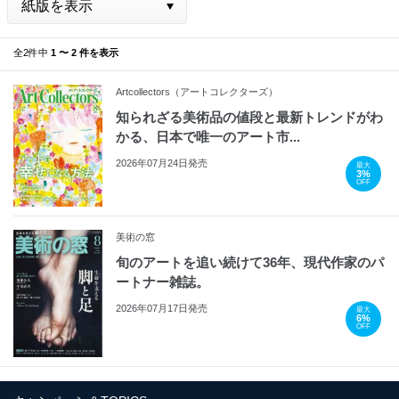
全2件中
1 〜 2 件を表示
Artcollectors（アートコレクターズ）
知られざる美術品の値段と最新トレンドがわ
かる、日本で唯一のアート市...
2026年07月24日発売
最大
3%
OFF
美術の窓
旬のアートを追い続けて36年、現代作家のパ
ートナー雑誌。
2026年07月17日発売
最大
6%
OFF