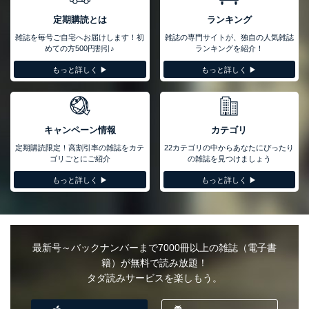
定期購読とは
ランキング
雑誌を毎号ご自宅へお届けします！初
雑誌の専門サイトが、独自の人気雑誌
めての方500円割引♪
ランキングを紹介！
もっと詳しく ▶︎
もっと詳しく ▶︎
キャンペーン情報
カテゴリ
定期購読限定！高割引率の雑誌をカテ
22カテゴリの中からあなたにぴったり
ゴリごとにご紹介
の雑誌を見つけましょう
もっと詳しく ▶︎
もっと詳しく ▶︎
最新号～バックナンバーまで7000冊以上の雑誌（電子書
籍）が無料で読み放題！
タダ読みサービスを楽しもう。