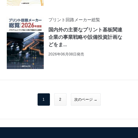
プリント回路メーカー総覧
国内外の主要なプリント基板関連
企業の事業戦略や設備投資計画な
どをま...
2026年06月08日発売
1
2
次のページ →