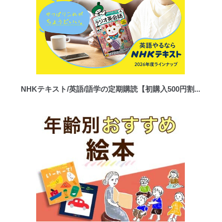
NHKテキスト/英語/語学の定期購読【初購入500円割...