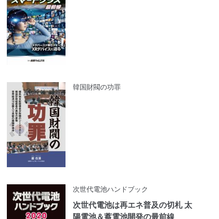
韓国財閥の功罪
次世代電池ハンドブック
次世代電池は再エネ普及の切札 太
陽電池＆蓄電池開発の最前線