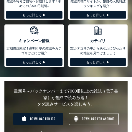
雑誌を毎号ご自宅へお届けします！初
雑誌の専門サイトが、独自の人気雑誌
めての方500円割引♪
ランキングを紹介！
もっと詳しく ▶︎
もっと詳しく ▶︎
キャンペーン情報
カテゴリ
定期購読限定！高割引率の雑誌をカテ
22カテゴリの中からあなたにぴったり
ゴリごとにご紹介
の雑誌を見つけましょう
もっと詳しく ▶︎
もっと詳しく ▶︎
最新号～バックナンバーまで7000冊以上の雑誌（電子書
籍）が無料で読み放題！
タダ読みサービスを楽しもう。
DOWNLOAD FOR IOS
DOWNLOAD FOR ANDROID