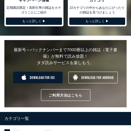
キャンペーン情報
カテゴリ
定期購読限定！高割引率の雑誌をカテ
22カテゴリの中からあなたにぴったり
ゴリごとにご紹介
の雑誌を見つけましょう
もっと詳しく ▶︎
もっと詳しく ▶︎
最新号～バックナンバーまで7000冊以上の雑誌（電子書
籍）が無料で読み放題！
タダ読みサービスを楽しもう。
DOWNLOAD FOR IOS
DOWNLOAD FOR ANDROID
ご利用方法はこちら
カテゴリ一覧