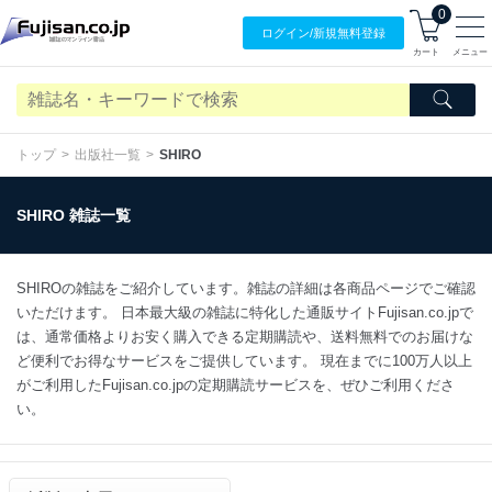
0
ログイン/
新規無料
登録
カート
メニュー
トップ
出版社一覧
SHIRO
SHIRO 雑誌一覧
SHIROの雑誌をご紹介しています。雑誌の詳細は各商品ページでご確認
いただけます。 日本最大級の雑誌に特化した通販サイトFujisan.co.jpで
は、通常価格よりお安く購入できる定期購読や、送料無料でのお届けな
ど便利でお得なサービスをご提供しています。 現在までに100万人以上
がご利用したFujisan.co.jpの定期購読サービスを、ぜひご利用くださ
い。