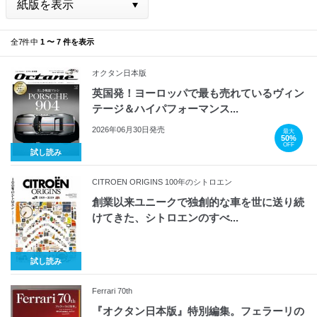
全7件中
1 〜 7 件を表示
オクタン日本版
英国発！ヨーロッパで最も売れているヴィン
テージ＆ハイパフォーマンス...
2026年06月30日発売
最大
50%
OFF
試し読み
CITROEN ORIGINS 100年のシトロエン
創業以来ユニークで独創的な車を世に送り続
けてきた、シトロエンのすべ...
試し読み
Ferrari 70th
『オクタン日本版』特別編集。フェラーリの