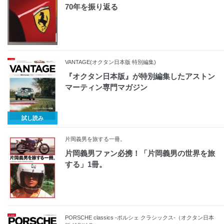
70年を振り返る
VANTAGE(オクタン日本版 特別編集)
『オクタン日本版』が特別編集したアストン
マーティン専門マガジン
試し読み
片岡義男を旅する一冊。
片岡義男ファン必携！「片岡義男の世界を旅
する」1冊。
PORSCHE classics ‐ポルシェ クラシックス‐（オクタン日本