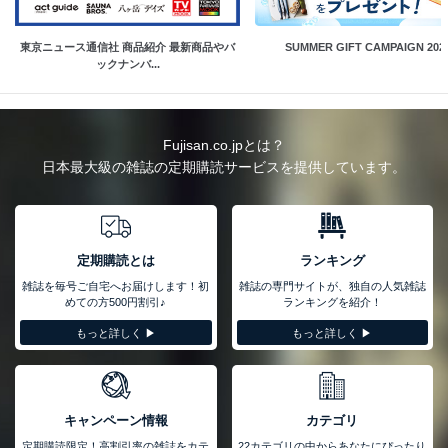
東京ニュース通信社 商品紹介 最新商品やバ
SUMMER GIFT CAMPAIGN 202
ックナンバ...
Fujisan.co.jpとは？
日本最大級の雑誌の定期購読サービスを提供しています。
定期購読とは
ランキング
雑誌を毎号ご自宅へお届けします！初
雑誌の専門サイトが、独自の人気雑誌
めての方500円割引♪
ランキングを紹介！
もっと詳しく ▶︎
もっと詳しく ▶︎
キャンペーン情報
カテゴリ
定期購読限定！高割引率の雑誌をカテ
22カテゴリの中からあなたにぴったり