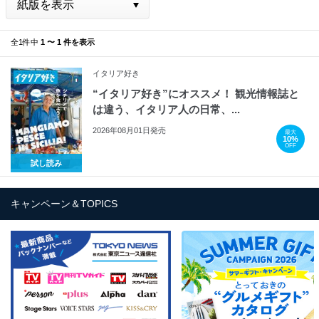
全1件中
1 〜 1 件を表示
イタリア好き
“イタリア好き”にオススメ！ 観光情報誌と
は違う、イタリア人の日常、...
2026年08月01日発売
最大
10%
OFF
試し読み
キャンペーン＆TOPICS