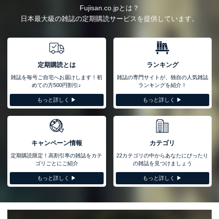
Fujisan.co.jpとは？
日本最大級の雑誌の定期購読サービスを提供しています。
定期購読とは
ランキング
雑誌を毎号ご自宅へお届けします！初
雑誌の専門サイトが、独自の人気雑誌
めての方500円割引♪
ランキングを紹介！
もっと詳しく ▶︎
もっと詳しく ▶︎
キャンペーン情報
カテゴリ
定期購読限定！高割引率の雑誌をカテ
22カテゴリの中からあなたにぴったり
ゴリごとにご紹介
の雑誌を見つけましょう
もっと詳しく ▶︎
もっと詳しく ▶︎