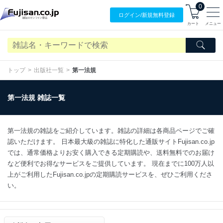
0
ログイン/
新規無料
登録
カート
メニュー
トップ
出版社一覧
第一法規
第一法規 雑誌一覧
第一法規の雑誌をご紹介しています。雑誌の詳細は各商品ページでご確
認いただけます。 日本最大級の雑誌に特化した通販サイトFujisan.co.jp
では、通常価格よりお安く購入できる定期購読や、送料無料でのお届け
など便利でお得なサービスをご提供しています。 現在までに100万人以
上がご利用したFujisan.co.jpの定期購読サービスを、ぜひご利用くださ
い。