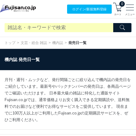
0
ログイン/
新規無料
登録
カート
メニュー
トップ
文芸・総合 雑誌
機内誌
発売日一覧
機内誌 発売日一覧
月刊・週刊・ムックなど、発行間隔ごとに絞り込んで機内誌の発売日を
ご紹介しています。最新号やバックナンバーの発売日は、各商品ページ
でご確認いただけます。 日本最大級の雑誌に特化した通販サイト
Fujisan.co.jpでは、通常価格よりお安く購入できる定期購読や、送料無
料でのお届けなど便利でお得なサービスをご提供しています。 現在ま
でに100万人以上がご利用したFujisan.co.jpの定期購読サービスを、ぜ
ひご利用ください。