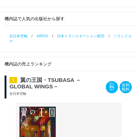
機内誌で人気の出版社から探す
全日本空輸
/
AIRDO
/
日本トランスオーシャン航空
/
ソラシドエ
ア
機内誌の売上ランキング
翼の王国・TSUBASA －
1
送料
最大
GLOBAL WINGS－
8%
無料
OFF
全日本空輸