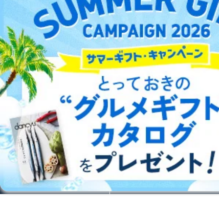
テクノロジー・科学 雑誌
パソコン・PC 雑誌
新聞・業界紙
洋(海外)雑誌
中国雑誌
その他
総合案内
アフィリエイト
採用情報
プレスリリース
お問い合わせ
利用規約
プライバシーポリシー
特定商取引法に基づく表示
会社案内
出版社の皆様へ
投資家の皆様へ
サイトマップ