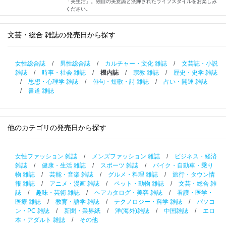
「美生活」。独自の美意識と洗練されたライフスタイルをお楽しみ
ください。
文芸・総合 雑誌の発売日から探す
女性総合誌
/
男性総合誌
/
カルチャー・文化 雑誌
/
文芸誌・小説
雑誌
/
時事・社会 雑誌
/
機内誌
/
宗教 雑誌
/
歴史・史学 雑誌
/
思想・心理学 雑誌
/
俳句・短歌・詩 雑誌
/
占い・開運 雑誌
/
書道 雑誌
他のカテゴリの発売日から探す
女性ファッション 雑誌
/
メンズファッション 雑誌
/
ビジネス・経済
雑誌
/
健康・生活 雑誌
/
スポーツ 雑誌
/
バイク・自動車・乗り
物 雑誌
/
芸能・音楽 雑誌
/
グルメ・料理 雑誌
/
旅行・タウン情
報 雑誌
/
アニメ・漫画 雑誌
/
ペット・動物 雑誌
/
文芸・総合 雑
誌
/
趣味・芸術 雑誌
/
ヘアカタログ・美容 雑誌
/
看護・医学・
医療 雑誌
/
教育・語学 雑誌
/
テクノロジー・科学 雑誌
/
パソコ
ン・PC 雑誌
/
新聞・業界紙
/
洋(海外)雑誌
/
中国雑誌
/
エロ
本・アダルト 雑誌
/
その他