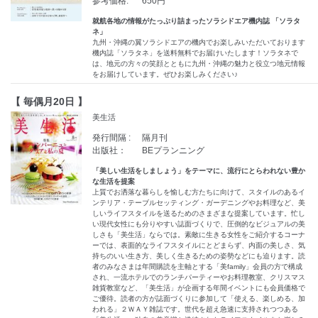
参考価格:
650円
就航各地の情報がたっぷり詰まったソラシドエア機内誌 「ソラタ
ネ」
九州・沖縄の翼ソラシドエアの機内でお楽しみいただいております
機内誌「ソラタネ」を送料無料でお届けいたします！ソラタネで
は、地元の方々の笑顔とともに九州・沖縄の魅力と役立つ地元情報
をお届けしています。ぜひお楽しみください♪
【 毎偶月20日 】
美生活
発行間隔 :
隔月刊
出版社：
BEプランニング
「美しい生活をしましょう」をテーマに、流行にとらわれない豊か
な生活を提案
上質でお洒落な暮らしを愉しむ方たちに向けて、スタイルのあるイ
ンテリア・テーブルセッティング・ガーデニングやお料理など、美
しいライフスタイルを送るためのさまざまな提案しています。忙し
い現代女性にも分りやすい誌面づくりで、圧倒的なビジュアルの美
しさも「美生活」ならでは。素敵に生きる女性をご紹介するコーナ
ーでは、表面的なライフスタイルにとどまらず、内面の美しさ、気
持ちのいい生き方、美しく生きるための姿勢などにも迫ります。読
者のみなさまは年間購読を主軸とする「美family」会員の方で構成
され、一流ホテルでのランチパーティーやお料理教室、クリスマス
雑貨教室など、「美生活」が企画する年間イベントにも会員価格で
ご優待。読者の方が誌面づくりに参加して「使える、楽しめる、加
われる」２ＷＡＹ雑誌です。世代を超え急速に支持されつつある