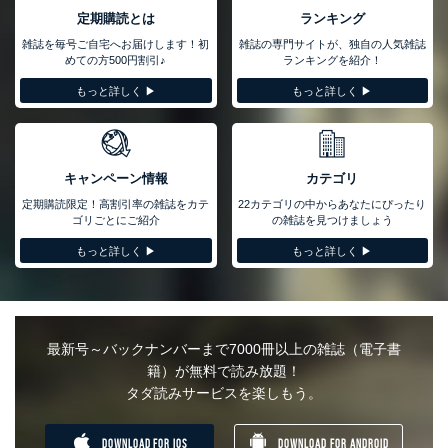
定期購読とは
ランキング
雑誌を毎号ご自宅へお届けします！初
雑誌の専門サイトが、独自の人気雑誌
めての方500円割引♪
ランキングを紹介！
もっと詳しく ▶︎
もっと詳しく ▶︎
キャンペーン情報
カテゴリ
定期購読限定！高割引率の雑誌をカテ
22カテゴリの中からあなたにぴったり
ゴリごとにご紹介
の雑誌を見つけましょう
もっと詳しく ▶︎
もっと詳しく ▶︎
最新号～バックナンバーまで7000冊以上の雑誌（電子書
籍）が無料で読み放題！
タダ読みサービスを楽しもう。
DOWNLOAD FOR IOS
DOWNLOAD FOR ANDROID