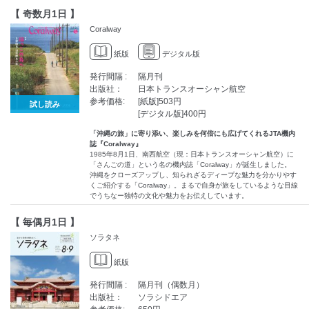
【 奇数月1日 】
Coralway
紙版
デジタル版
発行間隔 :
隔月刊
出版社：
日本トランスオーシャン航空
参考価格:
[紙版]503円
試し読み
[デジタル版]400円
「沖縄の旅」に寄り添い、楽しみを何倍にも広げてくれるJTA機内
誌『Coralway』
1985年8月1日、南西航空（現：日本トランスオーシャン航空）に
「さんごの道」という名の機内誌「Coralway」が誕生しました。
沖縄をクローズアップし、知られざるディープな魅力を分かりやす
くご紹介する「Coralway」。まるで自身が旅をしているような目線
でうちなー独特の文化や魅力をお伝えしています。
【 毎偶月1日 】
ソラタネ
紙版
発行間隔 :
隔月刊（偶数月）
出版社：
ソラシドエア