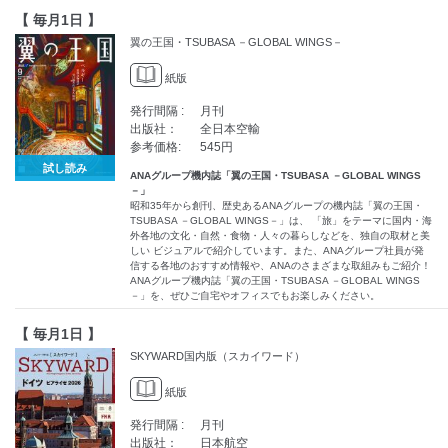
【 毎月1日 】
翼の王国・TSUBASA －GLOBAL WINGS－
紙版
発行間隔 :
月刊
出版社：
全日本空輸
参考価格:
545円
試し読み
ANAグループ機内誌「翼の王国・TSUBASA －GLOBAL WINGS
－」
昭和35年から創刊、歴史あるANAグループの機内誌「翼の王国・
TSUBASA －GLOBAL WINGS－」は、 「旅」をテーマに国内・海
外各地の文化・自然・食物・人々の暮らしなどを、独自の取材と美
しい ビジュアルで紹介しています。また、ANAグループ社員が発
信する各地のおすすめ情報や、ANAのさまざまな取組みもご紹介！
ANAグループ機内誌「翼の王国・TSUBASA －GLOBAL WINGS
－」を、ぜひご自宅やオフィスでもお楽しみください。
【 毎月1日 】
SKYWARD国内版（スカイワード）
紙版
発行間隔 :
月刊
出版社：
日本航空