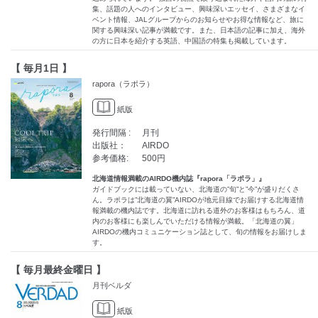
集、話題の人へのインタビュー、興味深いエッセイ、さまざまなイ
ベント情報、JALグループからのお知らせやお得な情報など、旅に
関する興味深い記事が満載です。また、日本語の記事に加え、海外
の方に日本を紹介する英語、中国語の特集も掲載しています。
【 毎月1日 】
rapora（ラポラ）
紙版
発行間隔 :
月刊
出版社：
AIRDO
参考価格:
500円
北海道情報満載のAIRDO機内誌『rapora「ラポラ」』
ガイドブックには載っていない、北海道の”旬”と”今”が盛りだくさ
ん。ラポラは”北海道の翼”AIRDOが地元目線でお届けする北海道情
報満載の機内誌です。北海道に訪れる道外のお客様はもちろん、道
内のお客様にも楽しんでいただける情報が満載。「北海道の翼」
AIRDOの機内コミュニケーション誌として、旬の情報をお届けしま
す。
【 毎月最終金曜日 】
月刊ベルダ
紙版