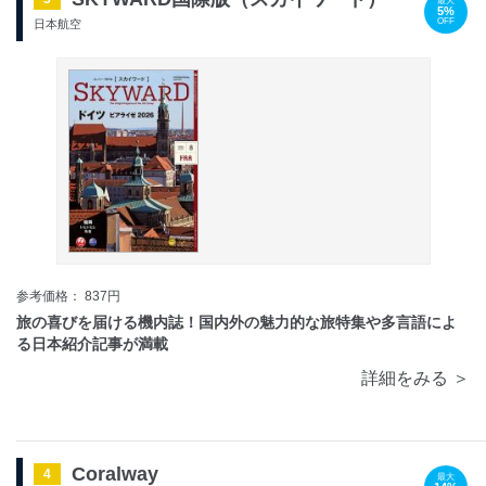
最大
5%
OFF
日本航空
参考価格： 837円
旅の喜びを届ける機内誌！国内外の魅力的な旅特集や多言語によ
る日本紹介記事が満載
詳細をみる ＞
Coralway
4
最大