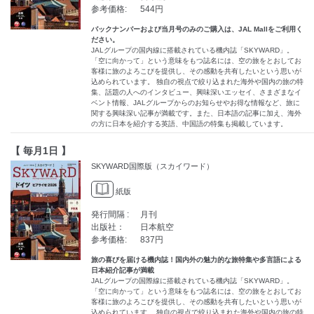
参考価格:
544円
バックナンバーおよび当月号のみのご購入は、JAL Mallをご利用く
ださい。
JALグループの国内線に搭載されている機内誌「SKYWARD」。
「空に向かって」という意味をもつ誌名には、空の旅をとおしてお
客様に旅のよろこびを提供し、その感動を共有したいという思いが
込められています。 独自の視点で絞り込まれた海外や国内の旅の特
集、話題の人へのインタビュー、興味深いエッセイ、さまざまなイ
ベント情報、JALグループからのお知らせやお得な情報など、旅に
関する興味深い記事が満載です。また、日本語の記事に加え、海外
の方に日本を紹介する英語、中国語の特集も掲載しています。
【 毎月1日 】
SKYWARD国際版（スカイワード）
紙版
発行間隔 :
月刊
出版社：
日本航空
参考価格:
837円
旅の喜びを届ける機内誌！国内外の魅力的な旅特集や多言語による
日本紹介記事が満載
JALグループの国際線に搭載されている機内誌「SKYWARD」。
「空に向かって」という意味をもつ誌名には、空の旅をとおしてお
客様に旅のよろこびを提供し、その感動を共有したいという思いが
込められています。 独自の視点で絞り込まれた海外や国内の旅の特