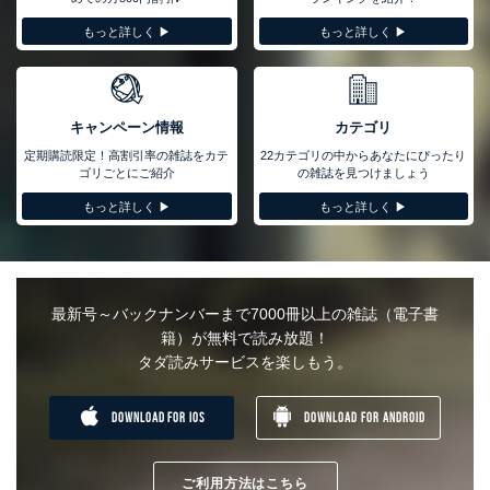
もっと詳しく ▶︎
もっと詳しく ▶︎
キャンペーン情報
カテゴリ
定期購読限定！高割引率の雑誌をカテ
22カテゴリの中からあなたにぴったり
ゴリごとにご紹介
の雑誌を見つけましょう
もっと詳しく ▶︎
もっと詳しく ▶︎
最新号～バックナンバーまで7000冊以上の雑誌（電子書
籍）が無料で読み放題！
タダ読みサービスを楽しもう。
DOWNLOAD FOR IOS
DOWNLOAD FOR ANDROID
ご利用方法はこちら