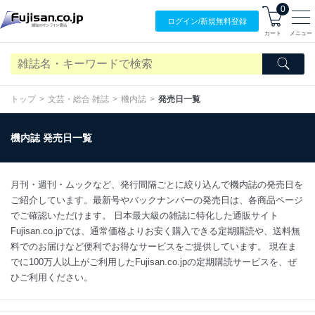
0
ログイン/
新規無料
登録
カート
メニュー
トップ
文芸・総合 雑誌
機内誌
発売日一覧
機内誌 発売日一覧
月刊・週刊・ムックなど、発行間隔ごとに絞り込んで機内誌の発売日を
ご紹介しています。最新号やバックナンバーの発売日は、各商品ページ
でご確認いただけます。 日本最大級の雑誌に特化した通販サイト
Fujisan.co.jpでは、通常価格よりお安く購入できる定期購読や、送料無
料でのお届けなど便利でお得なサービスをご提供しています。 現在ま
でに100万人以上がご利用したFujisan.co.jpの定期購読サービスを、ぜ
ひご利用ください。