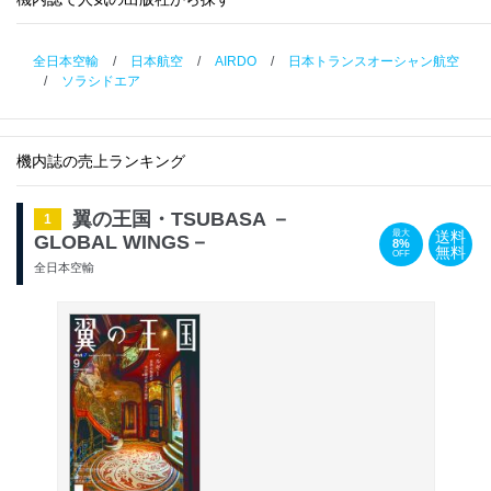
全日本空輸
/
日本航空
/
AIRDO
/
日本トランスオーシャン航空
/
ソラシドエア
機内誌の売上ランキング
翼の王国・TSUBASA －
1
送料
最大
GLOBAL WINGS－
8%
無料
OFF
全日本空輸