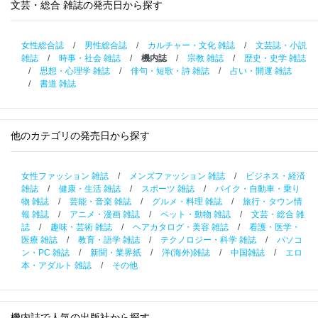
文芸・総合 雑誌の発売日から探す
女性総合誌
/
男性総合誌
/
カルチャー・文化 雑誌
/
文芸誌・小説
雑誌
/
時事・社会 雑誌
/
機内誌
/
宗教 雑誌
/
歴史・史学 雑誌
/
思想・心理学 雑誌
/
俳句・短歌・詩 雑誌
/
占い・開運 雑誌
/
書道 雑誌
他のカテゴリの発売日から探す
女性ファッション 雑誌
/
メンズファッション 雑誌
/
ビジネス・経済
雑誌
/
健康・生活 雑誌
/
スポーツ 雑誌
/
バイク・自動車・乗り
物 雑誌
/
芸能・音楽 雑誌
/
グルメ・料理 雑誌
/
旅行・タウン情
報 雑誌
/
アニメ・漫画 雑誌
/
ペット・動物 雑誌
/
文芸・総合 雑
誌
/
趣味・芸術 雑誌
/
ヘアカタログ・美容 雑誌
/
看護・医学・
医療 雑誌
/
教育・語学 雑誌
/
テクノロジー・科学 雑誌
/
パソコ
ン・PC 雑誌
/
新聞・業界紙
/
洋(海外)雑誌
/
中国雑誌
/
エロ
本・アダルト 雑誌
/
その他
機内誌で人気の出版社から探す