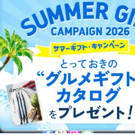
新聞・業界紙
洋(海外)雑誌
中国雑誌
その他
総合案内
アフィリエイト
採用情報
プレスリリース
お問い合わせ
利用規約
プライバシーポリシー
特定商取引法に基づく表示
会社案内
出版社の皆様へ
投資家の皆様へ
サイトマップ