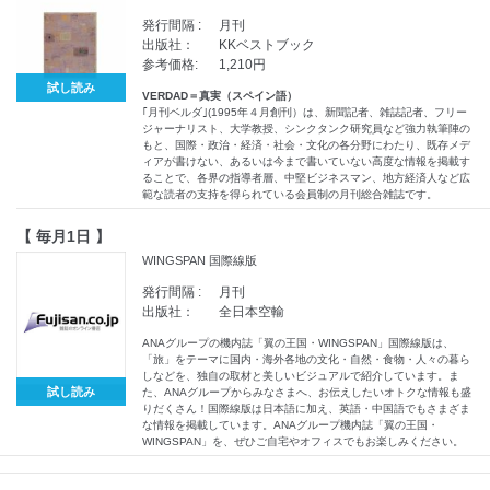
発行間隔 :
月刊
出版社：
KKベストブック
参考価格:
1,210円
試し読み
VERDAD＝真実（スペイン語）
｢月刊ベルダ｣(1995年４月創刊）は、新聞記者、雑誌記者、フリー
ジャーナリスト、大学教授、シンクタンク研究員など強力執筆陣の
もと、国際・政治・経済・社会・文化の各分野にわたり、既存メデ
ィアが書けない、あるいは今まで書いていない高度な情報を掲載す
ることで、各界の指導者層、中堅ビジネスマン、地方経済人など広
範な読者の支持を得られている会員制の月刊総合雑誌です。
【 毎月1日 】
WINGSPAN 国際線版
発行間隔 :
月刊
出版社：
全日本空輸
ANAグループの機内誌「翼の王国・WINGSPAN」国際線版は、
「旅」をテーマに国内・海外各地の文化・自然・食物・人々の暮ら
しなどを、独自の取材と美しいビジュアルで紹介しています。ま
試し読み
た、ANAグループからみなさまへ、お伝えしたいオトクな情報も盛
りだくさん！国際線版は日本語に加え、英語・中国語でもさまざま
な情報を掲載しています。ANAグループ機内誌「翼の王国・
WINGSPAN」を、ぜひご自宅やオフィスでもお楽しみください。