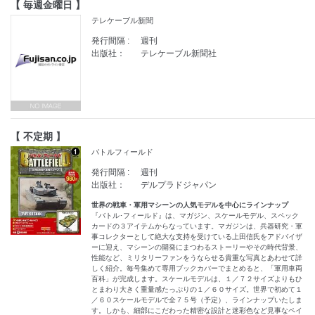
【 毎週金曜日 】
テレケーブル新聞
発行間隔 :
週刊
出版社：
テレケーブル新聞社
【 不定期 】
バトルフィールド
発行間隔 :
週刊
出版社：
デルプラドジャパン
世界の戦車・軍用マシーンの人気モデルを中心にラインナップ
『バトル･フィールド』は、マガジン、スケールモデル、スペック
カードの３アイテムからなっています。マガジンは、兵器研究・軍
事コレクターとして絶大な支持を受けている上田信氏をアドバイザ
ーに迎え、マシーンの開発にまつわるストーリーやその時代背景、
性能など、ミリタリーファンをうならせる貴重な写真とあわせて詳
しく紹介。毎号集めて専用ブックカバーでまとめると、「軍用車両
百科」が完成します。スケールモデルは、１／７２サイズよりもひ
とまわり大きく重量感たっぷりの１／６０サイズ。世界で初めて１
／６０スケールモデルで全７５号（予定）、ラインナップいたしま
す。しかも、細部にこだわった精密な設計と迷彩色など見事なペイ