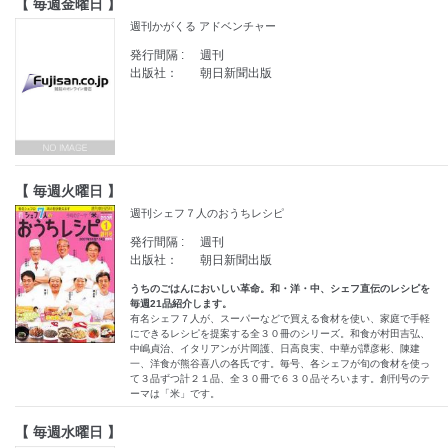
【 毎週金曜日 】
週刊かがくる アドベンチャー
発行間隔 :
週刊
出版社：
朝日新聞出版
【 毎週火曜日 】
週刊シェフ７人のおうちレシピ
発行間隔 :
週刊
出版社：
朝日新聞出版
うちのごはんにおいしい革命。和・洋・中、シェフ直伝のレシピを
毎週21品紹介します。
有名シェフ７人が、スーパーなどで買える食材を使い、家庭で手軽
にできるレシピを提案する全３０冊のシリーズ。和食が村田吉弘、
中嶋貞治、イタリアンが片岡護、日高良実、中華が譚彦彬、陳建
一、洋食が熊谷喜八の各氏です。毎号、各シェフが旬の食材を使っ
て３品ずつ計２１品、全３０冊で６３０品そろいます。創刊号のテ
ーマは「米」です。
【 毎週水曜日 】