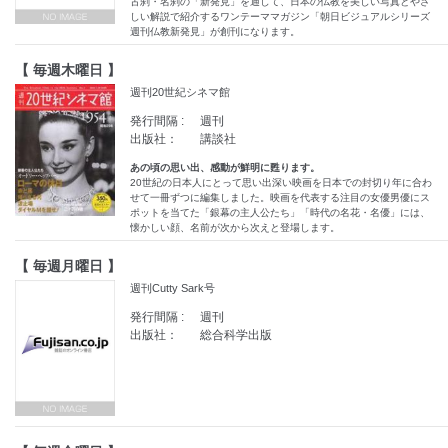
古刹・名刹の「新発見」を通して、日本の仏教を美しい写真とやさ
しい解説で紹介するワンテーママガジン「朝日ビジュアルシリーズ
週刊仏教新発見」が創刊になります。
【 毎週木曜日 】
週刊20世紀シネマ館
発行間隔 :
週刊
出版社：
講談社
あの頃の思い出、感動が鮮明に甦ります。
20世紀の日本人にとって思い出深い映画を日本での封切り年に合わ
せて一冊ずつに編集しました。映画を代表する注目の女優男優にス
ポットを当てた「銀幕の主人公たち」「時代の名花・名優」には、
懐かしい顔、名前が次から次えと登場します。
【 毎週月曜日 】
週刊Cutty Sark号
発行間隔 :
週刊
出版社：
総合科学出版