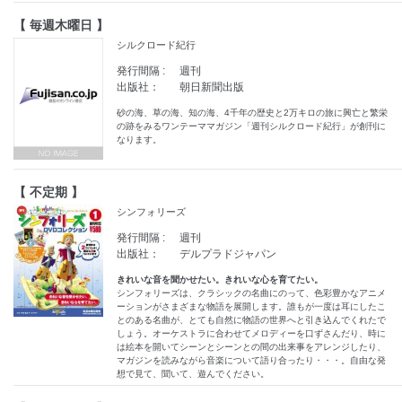
【 毎週木曜日 】
シルクロード紀行
発行間隔 :
週刊
出版社：
朝日新聞出版
砂の海、草の海、知の海、4千年の歴史と2万キロの旅に興亡と繁栄
の跡をみるワンテーママガジン「週刊シルクロード紀行」が創刊に
なります。
【 不定期 】
シンフォリーズ
発行間隔 :
週刊
出版社：
デルプラドジャパン
きれいな音を聞かせたい。きれいな心を育てたい。
シンフォリーズは、クラシックの名曲にのって、色彩豊かなアニメ
ーションがさまざまな物語を展開します。誰もが一度は耳にしたこ
とのある名曲が、とても自然に物語の世界へと引き込んでくれたで
しょう。オーケストラに合わせてメロディーを口ずさんだり、時に
は絵本を開いてシーンとシーンとの間の出来事をアレンジしたり、
マガジンを読みながら音楽について語り合ったり・・・。自由な発
想で見て、聞いて、遊んでください。