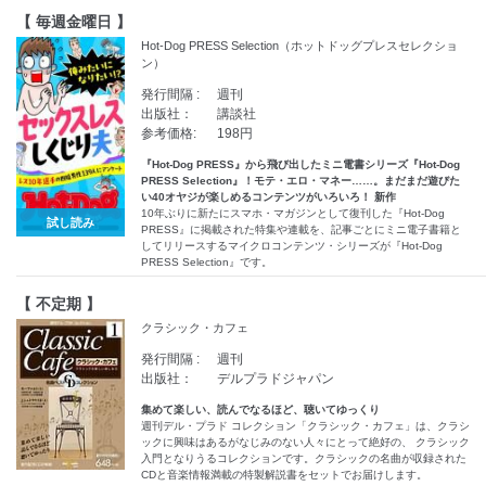
【 毎週金曜日 】
Hot-Dog PRESS Selection（ホットドッグプレスセレクショ
ン）
発行間隔 :
週刊
出版社：
講談社
参考価格:
198円
『Hot-Dog PRESS』から飛び出したミニ電書シリーズ『Hot-Dog
PRESS Selection』！モテ・エロ・マネー……。まだまだ遊びた
い40オヤジが楽しめるコンテンツがいろいろ！ 新作
10年ぶりに新たにスマホ・マガジンとして復刊した『Hot-Dog
試し読み
PRESS』に掲載された特集や連載を、記事ごとにミニ電子書籍と
してリリースするマイクロコンテンツ・シリーズが『Hot-Dog
PRESS Selection』です。
【 不定期 】
クラシック・カフェ
発行間隔 :
週刊
出版社：
デルプラドジャパン
集めて楽しい、読んでなるほど、聴いてゆっくり
週刊デル・プラド コレクション「クラシック・カフェ」は、クラシ
ックに興味はあるがなじみのない人々にとって絶好の、 クラシック
入門となりうるコレクションです。クラシックの名曲が収録された
CDと音楽情報満載の特製解説書をセットでお届けします。