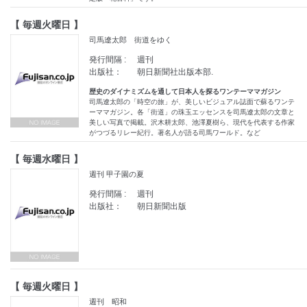
【 毎週火曜日 】
司馬遼太郎 街道をゆく
発行間隔 :
週刊
出版社：
朝日新聞社出版本部.
歴史のダイナミズムを通して日本人を探るワンテーママガジン
司馬遼太郎の「時空の旅」が、美しいビジュアル誌面で蘇るワンテ
ーママガジン。各「街道」の珠玉エッセンスを司馬遼太郎の文章と
美しい写真で掲載。沢木耕太郎、池澤夏樹ら、現代を代表する作家
がつづるリレー紀行。著名人が語る司馬ワールド。など
【 毎週水曜日 】
週刊 甲子園の夏
発行間隔 :
週刊
出版社：
朝日新聞出版
【 毎週火曜日 】
週刊 昭和