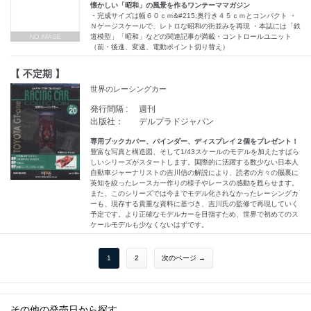
懐かしい「昭和」の風景を作るワンテーママガジン
・完成サイズは幅６０ｃｍ&#215;奥行き４５ｃｍとコンパクト ・
Ｎゲージスケールで、レトロな昭和の街並みを再現 ・本誌には「鉄
道模型」「昭和」などの関連記事が満載・コントロールユニット
（前・後進、変速、電動ポイント切り替え）
【 不定期 】
世界のレーシングカー
発行間隔 :
週刊
出版社：
デルプラドジャパン
専用ブックカバー、バインダー、ディスプレイ２個をプレゼント！
豊富な写真と構造図、そして1/43スケールのモデルを加えたすばら
しいシリーズがスタートします。国際的に活躍する数少ない日本人
自動車ジャーナリストの吉川信の解説により、読者の方々の脳裏に
英知を絞ったレースカー作りの様子やレースの感動を甦らせます。
また、このシリーズでは今までモデル化されなかったレーシングカ
ーも、現存する貴重な資料に基づき、吉川氏の監修で再現していく
予定です。より正確なモデルカーを目指すため、世界で初めてのス
ケールモデルも少なくないはずです。
1
2
次のページ →
その他の発売日から探す