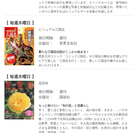
ントで本物の迫力を再現しています。スペックカードは、毎号紹介
されるマシーンの貴重な写真と性能諸元などが記載され、専用バイ
ンダーに保存すればビジュアルデータ全集が完成します。
【 毎週木曜日 】
ビジュアル三国志
発行間隔 :
週刊
出版社：
世界文化社
新たな三国志伝説がここから始まる！
歴史大河コミック「コミック三国志」や三国志の舞台を壮麗なグラ
ビアで楽しむ「三国志を行く」など、新しい三国志の魅力をお楽し
みいただけます。
【 毎週木曜日 】
花百科
発行間隔 :
週刊
出版社：
講談社
もっと知りたい「旬の花」と花暮らし
年々、驚くほど多彩になっていく、花の色や形、大きさ……バラや
チューリップの園芸品種は数千、パンジーやユリもそれぞれ数百品
種！この10年で出回る品種は10～20倍にもなりました。ハーブ、
山野草、野菜とフルーツなど、今人気の園芸植物たちも網羅。さま
ざまな花情報とともに、今の花の「顔と個性」を存分に紹介する決
定版「花百科」です。