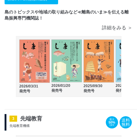
島のトピックスや地域の取り組みなど≪離島のいま≫を伝える離
島振興専門機関誌！
詳細をみる ＞
2026/01/20
2025/06/30
2025/09/30
2026/03/31
発売号
発売号
発売号
発売号
先端教育
3
送料
最大
50%
無料
OFF
先端教育機構