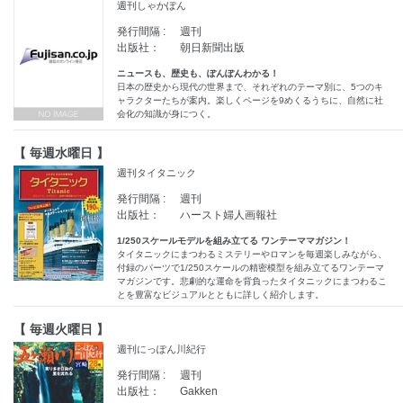
週刊しゃかぽん
発行間隔 :
週刊
出版社：
朝日新聞出版
ニュースも、歴史も、ぽんぽんわかる！
日本の歴史から現代の世界まで、それぞれのテーマ別に、5つのキ
ャラクターたちが案内。楽しくページを9めくるうちに、自然に社
会化の知識が身につく。
【 毎週水曜日 】
週刊タイタニック
発行間隔 :
週刊
出版社：
ハースト婦人画報社
1/250スケールモデルを組み立てる ワンテーママガジン！
タイタニックにまつわるミステリーやロマンを毎週楽しみながら、
付録のパーツで1/250スケールの精密模型を組み立てるワンテーマ
マガジンです。悲劇的な運命を背負ったタイタニックにまつわるこ
とを豊富なビジュアルとともに詳しく紹介します。
【 毎週火曜日 】
週刊にっぽん川紀行
発行間隔 :
週刊
出版社：
Gakken