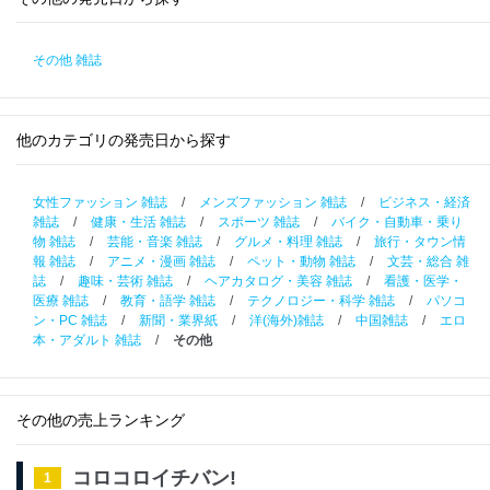
その他 雑誌
他のカテゴリの発売日から探す
女性ファッション 雑誌
/
メンズファッション 雑誌
/
ビジネス・経済
雑誌
/
健康・生活 雑誌
/
スポーツ 雑誌
/
バイク・自動車・乗り
物 雑誌
/
芸能・音楽 雑誌
/
グルメ・料理 雑誌
/
旅行・タウン情
報 雑誌
/
アニメ・漫画 雑誌
/
ペット・動物 雑誌
/
文芸・総合 雑
誌
/
趣味・芸術 雑誌
/
ヘアカタログ・美容 雑誌
/
看護・医学・
医療 雑誌
/
教育・語学 雑誌
/
テクノロジー・科学 雑誌
/
パソコ
ン・PC 雑誌
/
新聞・業界紙
/
洋(海外)雑誌
/
中国雑誌
/
エロ
本・アダルト 雑誌
/
その他
その他の売上ランキング
コロコロイチバン!
1