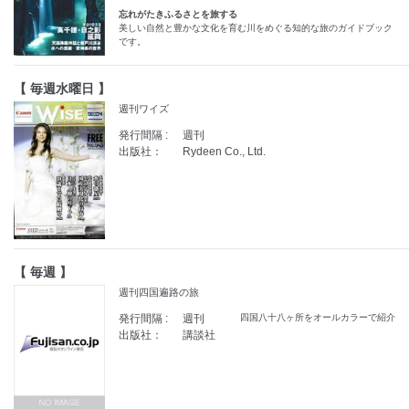
忘れがたきふるさとを旅する
美しい自然と豊かな文化を育む川をめぐる知的な旅のガイドブック
です。
【 毎週水曜日 】
週刊ワイズ
発行間隔 :
週刊
出版社：
Rydeen Co., Ltd.
【 毎週 】
週刊四国遍路の旅
発行間隔 :
週刊
四国八十八ヶ所をオールカラーで紹介
出版社：
講談社