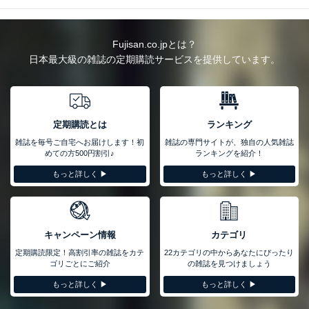
Fujisan.co.jpとは？
日本最大級の雑誌の定期購読サービスを提供しています。
定期購読とは
ランキング
雑誌を毎号ご自宅へお届けします！初
雑誌の専門サイトが、独自の人気雑誌
めての方500円割引♪
ランキングを紹介！
もっと詳しく ▶︎
もっと詳しく ▶︎
キャンペーン情報
カテゴリ
定期購読限定！高割引率の雑誌をカテ
22カテゴリの中からあなたにぴったり
ゴリごとにご紹介
の雑誌を見つけましょう
もっと詳しく ▶︎
もっと詳しく ▶︎