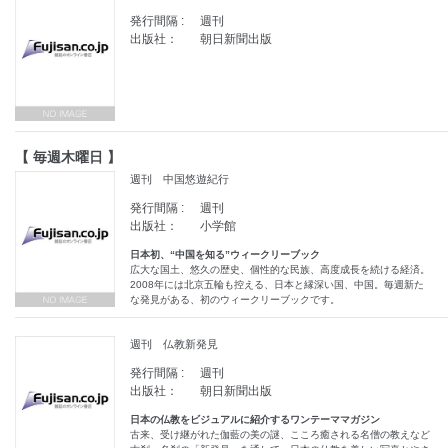
発行間隔 :
週刊
出版社：
朝日新聞出版
【 毎週木曜日 】
週刊 中国悠遊紀行
発行間隔 :
週刊
出版社：
小学館
日本初、“中国を知る”ウィークリーブック
広大な国土、悠久の歴史、個性的な民族、高度成長を続ける経済。
2008年には北京五輪も控える、日本と縁深い国、中国。毎週新た
な発見がある、初のウィークリーブックです。
週刊 仏教新発見
発行間隔 :
週刊
出版社：
朝日新聞出版
日本の仏教をビジュアルに紹介するワンテーママガジン
古来、受け継がれた伽藍の美の謎、こころ癒される名僧の教えなど