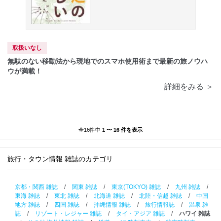
取扱いなし
無駄のない移動法から現地でのスマホ使用術まで最新の旅ノウハ
ウが満載！
詳細をみる ＞
全16件中
1 〜 16 件を表示
旅行・タウン情報 雑誌のカテゴリ
京都・関西 雑誌
/
関東 雑誌
/
東京(TOKYO) 雑誌
/
九州 雑誌
/
東海 雑誌
/
東北 雑誌
/
北海道 雑誌
/
北陸・信越 雑誌
/
中国
地方 雑誌
/
四国 雑誌
/
沖縄情報 雑誌
/
旅行情報誌
/
温泉 雑
誌
/
リゾート・レジャー 雑誌
/
タイ・アジア 雑誌
/
ハワイ 雑誌