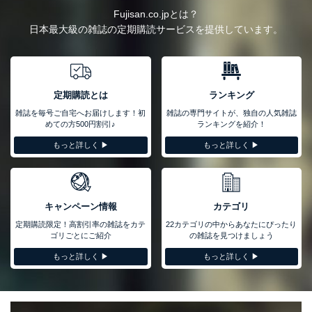
Fujisan.co.jpとは？
日本最大級の雑誌の定期購読サービスを提供しています。
定期購読とは
ランキング
雑誌を毎号ご自宅へお届けします！初
雑誌の専門サイトが、独自の人気雑誌
めての方500円割引♪
ランキングを紹介！
もっと詳しく ▶︎
もっと詳しく ▶︎
キャンペーン情報
カテゴリ
定期購読限定！高割引率の雑誌をカテ
22カテゴリの中からあなたにぴったり
ゴリごとにご紹介
の雑誌を見つけましょう
もっと詳しく ▶︎
もっと詳しく ▶︎