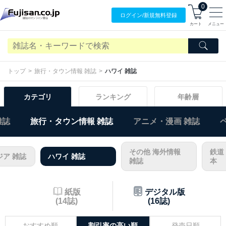
0
ログイン/
新規無料
登録
カート
メニュー
トップ
旅行・タウン情報 雑誌
ハワイ 雑誌
カテゴリ
ランキング
年齢層
雑誌
旅行・タウン情報 雑誌
アニメ・漫画 雑誌
その他 海外情報
鉄道
ジア 雑誌
ハワイ 雑誌
雑誌
本
紙版
デジタル版
(14誌)
(16誌)
おすすめ順
割引率の高い順
発売日順