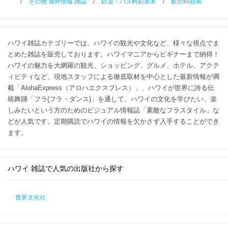
/
その他 海外情報 雑誌
/
鉄道・バス時刻表本
/
航空時刻表
ハワイ雑誌カテゴリーでは、ハワイの観光や文化など、様々な視点でま
とめた雑誌を販売しております。ハワイマニアからビギナーまで納得！
ハワイの魅力を大網羅の観光、ショッピング、グルメ、ホテル、アクテ
ィビティなど、現地スタッフによる徹底取材を中心とした最新情報が満
載「AlohaExpress（アロハエクスプレス）」、ハワイが世界に誇る伝
統舞踊「フラ(フラ・ダンス)」を通して、ハワイの文化を学びたい、楽
しみたいという方のためのビジュアル情報誌「素敵なフラスタイル」な
どが人気です。定期購読でハワイの情報を欠かさず入手することができ
ます。
ハワイ 雑誌で人気の出版社から探す
世界文化社