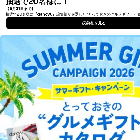
看護・医学・医療 雑誌
教育・語学 雑誌
テクノロジー・科学 雑誌
パソコン・PC 雑誌
新聞・業界紙
洋(海外)雑誌
中国雑誌
その他
総合案内