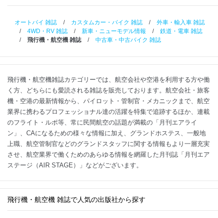
オートバイ 雑誌
/
カスタムカー・バイク 雑誌
/
外車・輸入車 雑誌
/
4WD・RV 雑誌
/
新車・ニューモデル情報
/
鉄道・電車 雑誌
/
飛行機・航空機 雑誌
/
中古車・中古バイク 雑誌
飛行機・航空機雑誌カテゴリーでは、航空会社や空港を利用する方や働
く方、どちらにも愛読される雑誌を販売しております。航空会社・旅客
機・空港の最新情報から、パイロット・管制官・メカニックまで、航空
業界に携わるプロフェッショナル達の活躍を特集で追跡するほか、連載
のフライト・ルポ等、常に民間航空の話題が満載の「月刊エアライ
ン」、CAになるための様々な情報に加え、グランドホステス、一般地
上職、航空管制官などのグランドスタッフに関する情報もより一層充実
させ、航空業界で働くためのあらゆる情報を網羅した月刊誌「月刊エア
ステージ（AIR STAGE）」などがございます。
飛行機・航空機 雑誌で人気の出版社から探す