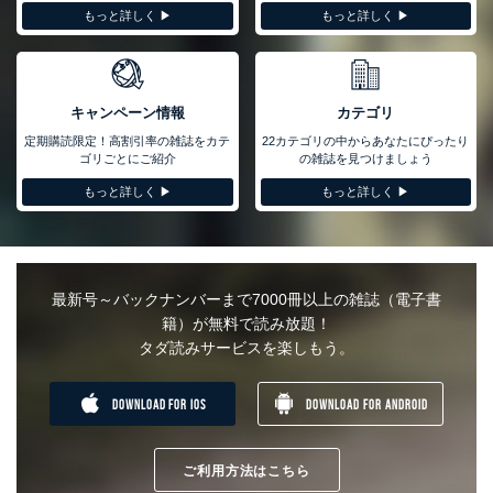
もっと詳しく ▶︎
もっと詳しく ▶︎
キャンペーン情報
カテゴリ
定期購読限定！高割引率の雑誌をカテ
22カテゴリの中からあなたにぴったり
ゴリごとにご紹介
の雑誌を見つけましょう
もっと詳しく ▶︎
もっと詳しく ▶︎
最新号～バックナンバーまで7000冊以上の雑誌（電子書
籍）が無料で読み放題！
タダ読みサービスを楽しもう。
DOWNLOAD FOR IOS
DOWNLOAD FOR ANDROID
ご利用方法はこちら