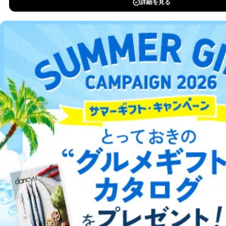
新聞・業界紙
洋(海外)雑誌
中国雑誌
その他
総合案内
アフィリエイト
採用情報
プレスリリース
お問い合わせ
利用規約
プライバシーポリシー
特定商取引法に基づく表示
会社案内
出版社の皆様へ
投資家の皆様へ
サイトマップ