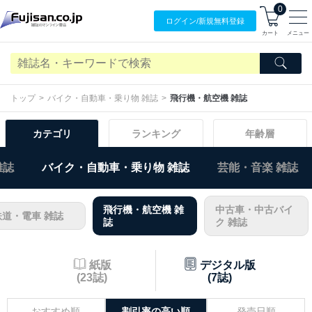
0
ログイン/
新規無料
登録
カート
メニュー
トップ
バイク・自動車・乗り物 雑誌
飛行機・航空機 雑誌
カテゴリ
ランキング
年齢層
雑誌
バイク・自動車・乗り物 雑誌
芸能・音楽 雑誌
飛行機・航空機 雑
中古車・中古バイ
鉄道・電車 雑誌
誌
ク 雑誌
紙版
デジタル版
(23誌)
(7誌)
おすすめ順
割引率の高い順
発売日順