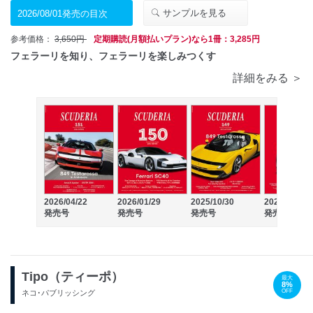
サンプルを見る
2026/08/01発売の目次
参考価格：
3,650円
定期購読(月額払いプラン)なら1冊：3,285円
フェラーリを知り、フェラーリを楽しみつくす
詳細をみる ＞
2026/04/22
2026/01/29
2025/10/30
2025/07/31
発売号
発売号
発売号
発売号
Tipo（ティーポ）
最大
8%
OFF
ネコ･パブリッシング