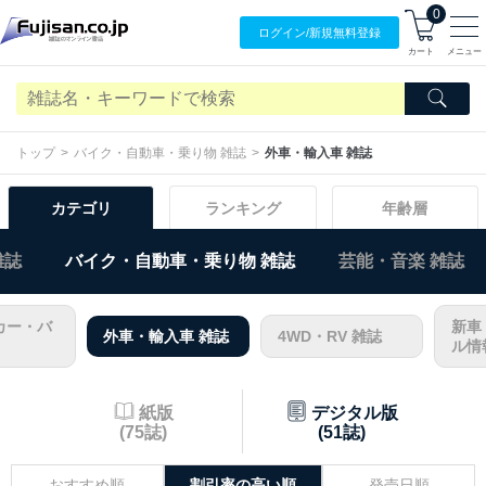
0
ログイン/
新規無料
登録
カート
メニュー
トップ
バイク・自動車・乗り物 雑誌
外車・輸入車 雑誌
カテゴリ
ランキング
年齢層
雑誌
バイク・自動車・乗り物 雑誌
芸能・音楽 雑誌
カー・バ
新車
外車・輸入車 雑誌
4WD・RV 雑誌
ル情
紙版
デジタル版
(75誌)
(51誌)
おすすめ順
割引率の高い順
発売日順