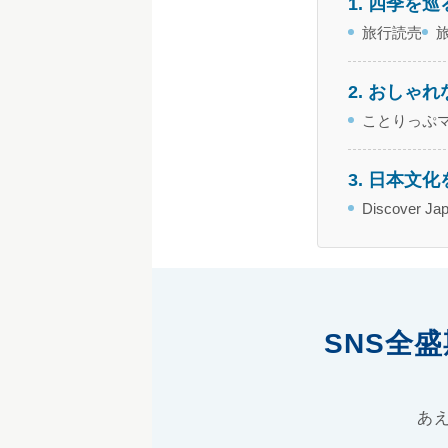
1. 四季を
旅行読売
2. おしゃ
ことりっぷ
3. 日本文
Discover Ja
SNS全
あ