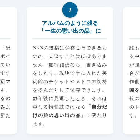
2
アルバムのように残る
「一生の思い出の品」に
」「絶
SNSの投稿は保存こそできるも
誰も
ンポイ
のの、見返すことはほぼありま
る中
は向い
せん。旅行雑誌なら、書き込み
が強
おすす
をしたり、現地で手に入れた美
合が
周辺マ
術館のチケットやメトロの切符
作側
す。
を挟んだりして保存できます。
閲を
るの
数年後に見返したとき、それは
報の
てみよ
単なる情報誌ではなく
「自分だ
のト
い新た
けの旅の思い出の品」
に変わり
す。
ます。