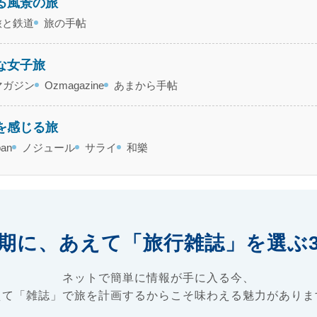
巡る風景の旅
旅と鉄道
旅の手帖
れな女子旅
マガジン
Ozmagazine
あまから手帖
化を感じる旅
pan
ノジュール
サライ
和樂
盛期に、
あえて「旅行雑誌」を選ぶ
ネットで簡単に情報が手に入る今、
えて「雑誌」で旅を計画するからこそ味わえる魅力がありま