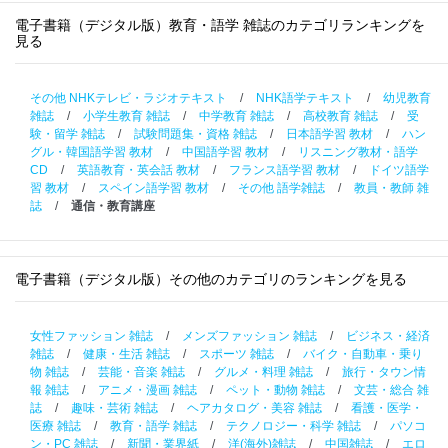
電子書籍（デジタル版）教育・語学 雑誌のカテゴリランキングを
見る
その他 NHKテレビ・ラジオテキスト
/
NHK語学テキスト
/
幼児教育
雑誌
/
小学生教育 雑誌
/
中学教育 雑誌
/
高校教育 雑誌
/
受
験・留学 雑誌
/
試験問題集・資格 雑誌
/
日本語学習 教材
/
ハン
グル・韓国語学習 教材
/
中国語学習 教材
/
リスニング教材・語学
CD
/
英語教育・英会話 教材
/
フランス語学習 教材
/
ドイツ語学
習 教材
/
スペイン語学習 教材
/
その他 語学雑誌
/
教員・教師 雑
誌
/
通信・教育講座
電子書籍（デジタル版）その他のカテゴリのランキングを見る
女性ファッション 雑誌
/
メンズファッション 雑誌
/
ビジネス・経済
雑誌
/
健康・生活 雑誌
/
スポーツ 雑誌
/
バイク・自動車・乗り
物 雑誌
/
芸能・音楽 雑誌
/
グルメ・料理 雑誌
/
旅行・タウン情
報 雑誌
/
アニメ・漫画 雑誌
/
ペット・動物 雑誌
/
文芸・総合 雑
誌
/
趣味・芸術 雑誌
/
ヘアカタログ・美容 雑誌
/
看護・医学・
医療 雑誌
/
教育・語学 雑誌
/
テクノロジー・科学 雑誌
/
パソコ
ン・PC 雑誌
/
新聞・業界紙
/
洋(海外)雑誌
/
中国雑誌
/
エロ