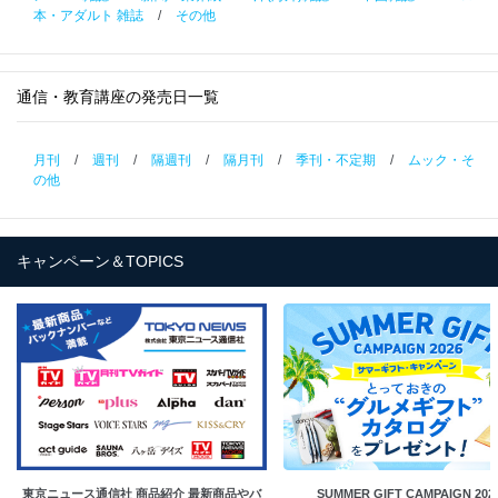
本・アダルト 雑誌
/
その他
通信・教育講座の発売日一覧
月刊
/
週刊
/
隔週刊
/
隔月刊
/
季刊・不定期
/
ムック・そ
の他
キャンペーン＆TOPICS
東京ニュース通信社 商品紹介 最新商品やバ
SUMMER GIFT CAMPAIGN 202