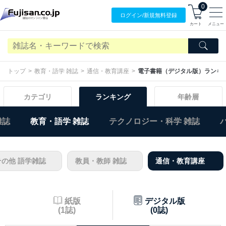
0
ログイン/
新規無料
登録
カート
メニュー
トップ
教育・語学 雑誌
通信・教育講座
電子書籍（デジタル版）ランキ
カテゴリ
ランキング
年齢層
雑誌
教育・語学 雑誌
テクノロジー・科学 雑誌
その他 語学雑誌
教員・教師 雑誌
通信・教育講座
紙版
デジタル版
(1誌)
(0誌)