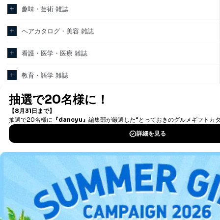
趣味・芸術 雑誌
ヘアカタログ・美容 雑誌
看護・医学・医療 雑誌
教育・語学 雑誌
テクノロジー・科学 雑誌
パソコン・PC 雑誌
新聞・業界紙
洋(海外)雑誌
中国雑誌
その他