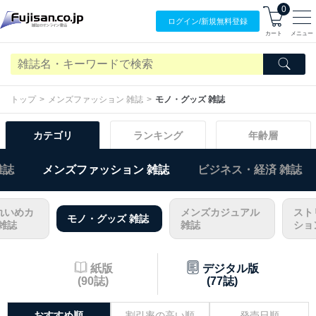
0
ログイン/
新規無料
登録
カート
メニュー
トップ
メンズファッション 雑誌
モノ・グッズ 雑誌
カテゴリ
ランキング
年齢層
雑誌
メンズファッション 雑誌
ビジネス・経済 雑誌
れいめカ
メンズカジュアル
スト
モノ・グッズ 雑誌
雑誌
雑誌
ショ
紙版
デジタル版
(90誌)
(77誌)
おすすめ順
割引率の高い順
発売日順