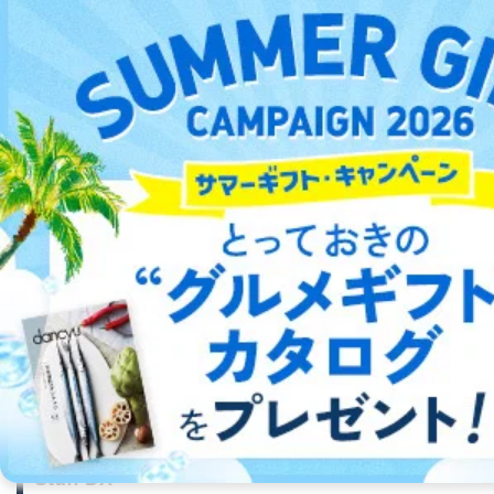
IN THE LIFE 外伝
ネコ･パブリッシング
知りたかった！人気芸人の趣味の世界を大公開！
詳細をみる ＞
Stuff DX