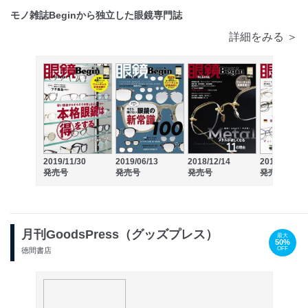
モノ雑誌Beginから独立した眼鏡専門誌
詳細をみる ＞
2019/11/30
2019/06/13
2018/12/14
2018/06/14
発売号
発売号
発売号
発売号
月刊GoodsPress（グッズプレス）
最大
50%
OFF
徳間書店