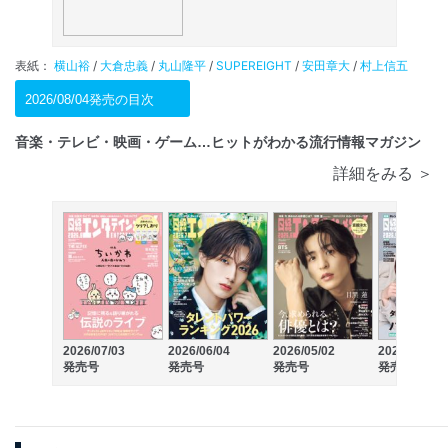
表紙：
横山裕
/
大倉忠義
/
丸山隆平
/
SUPEREIGHT
/
安田章大
/
村上信五
2026/08/04発売の目次
音楽・テレビ・映画・ゲーム…ヒットがわかる流行情報マガジン
詳細をみる ＞
2026/07/03
2026/06/04
2026/05/02
2026/04/03
発売号
発売号
発売号
発売号