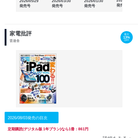
2025/11/29
2026/05/29
2026/03/30
2026/01/30
発売号
発売号
発売号
発売号
家電批評
最大
13%
OFF
晋遊舎
2026/08/03発売の目次
定期購読(デジタル版 1年プラン)なら1冊：861円