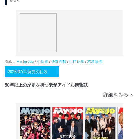
集英社
表紙：
Aぇ!group
/
小島健
/
佐野晶哉
/
正門良規
/
末澤誠也
2026/07/22発売の目次
50年以上の歴史を持つ老舗アイドル情報誌
詳細をみる ＞