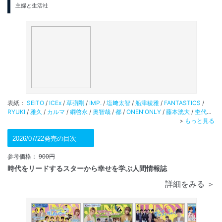
主婦と生活社
表紙：
SEITO
/
ICEx
/
草彅剛
/
IMP.
/
塩﨑太智
/
船津稜雅
/
FANTASTICS
/
RYUKI
/
雅久
/
カルマ
/
綱啓永
/
奥智哉
/
都
/
ONEN'ONLY
/
藤本洸大
/
杢代和
人
/
椿泰我
/
瀬戸利樹
/
M!LK
/
小川史記
/
龍宮城
/
BUDDiiS
/
カイ
>
/
もっと見る
DXTEEN
/
STARGLOW
/
野村康太
/
HAYATO
/
礼央
/
今井竜太郎
/
aoen
/
真中まな
/
庄司
浩平
2026/07/22発売の目次
/
超特急
/
颯太
/
月城かなと
/
FRUITSZIPPER
/
福田歩汰
/
原因は自分に
ある。
/
櫻井佑樹
/
SUPER★DRAGON
/
タカシ
/
中島颯太
/
Lienel
/
高橋文哉
/
TAGRIGHT
/
石川雷蔵
/
曽野舜太
/
MAZZEL
/
高野洸
/
森愁斗
参考価格：
900円
時代をリードするスターから幸せを学ぶ人間情報誌
詳細をみる ＞