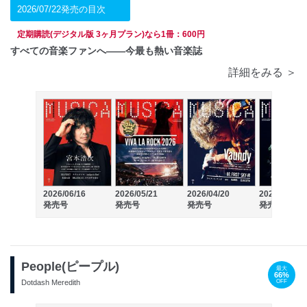
2026/07/22発売の目次
定期購読(デジタル版 3ヶ月プラン)なら1冊：600円
すべての音楽ファンへ――今最も熱い音楽誌
詳細をみる ＞
2026/06/16
2026/05/21
2026/04/20
2026/03/17
発売号
発売号
発売号
発売号
People(ピープル)
最大
66%
OFF
Dotdash Meredith