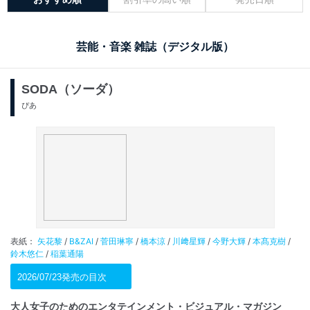
芸能・音楽 雑誌（デジタル版）
SODA（ソーダ）
ぴあ
表紙：
矢花黎
/
B&ZAI
/
菅田琳寧
/
橋本涼
/
川﨑星輝
/
今野大輝
/
本髙克樹
/
鈴木悠仁
/
稲葉通陽
2026/07/23発売の目次
大人女子のためのエンタテインメント・ビジュアル・マガジン