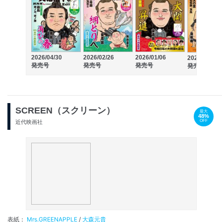
2026/04/30
2026/02/26
2026/01/06
2025/10/30
発売号
発売号
発売号
発売号
SCREEN（スクリーン）
最大
48%
OFF
近代映画社
表紙：
Mrs.GREENAPPLE
/
大森元貴