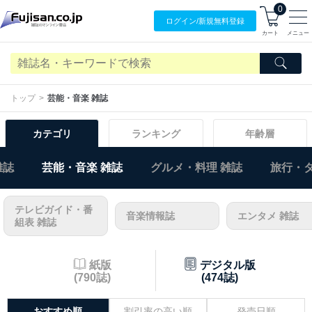
0
ログイン/
新規無料
登録
カート
メニュー
トップ
芸能・音楽 雑誌
カテゴリ
ランキング
年齢層
雑誌
芸能・音楽 雑誌
グルメ・料理 雑誌
旅行・タ
テレビガイド・番
音楽情報誌
エンタメ 雑誌
組表 雑誌
紙版
デジタル版
(790誌)
(474誌)
おすすめ順
割引率の高い順
発売日順