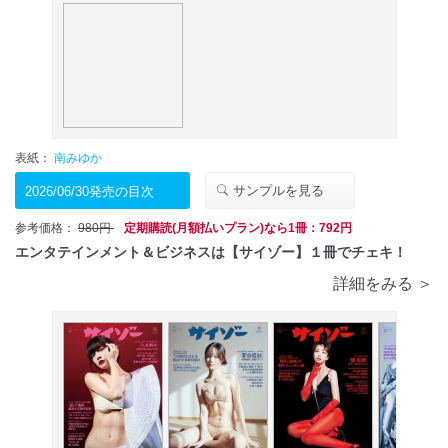
表紙：
南みゆか
サンプルを見る
2026/06/30発売の目次
参考価格：
980円
定期購読(月額払いプラン)なら1冊：792円
エンタテインメント＆ビジネスは【サイゾー】１冊でチェキ！
詳細をみる ＞