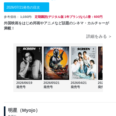
2026/07/21発売の目次
参考価格：
1,150円
定期購読(デジタル版 1年プラン)なら1冊：600円
外国映画をはじめ邦画やアニメなど話題のシネマ・カルチャーが
満載！
詳細をみる ＞
2026/06/19
2026/05/21
2026/04/21
2026/03/19
発売号
発売号
発売号
発売号
明星（Myojo）