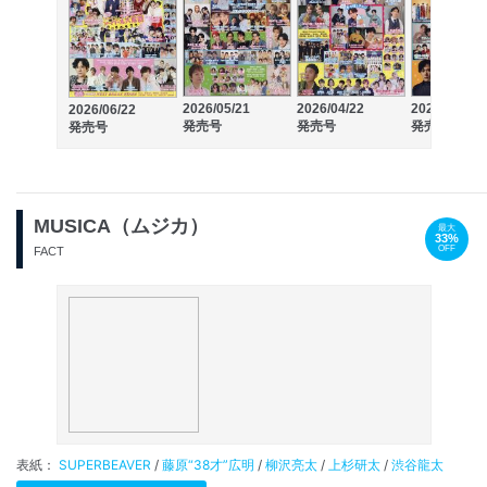
2026/05/21
2026/04/22
2026/02/20
2026/06/22
発売号
発売号
発売号
発売号
MUSICA（ムジカ）
最大
33%
OFF
FACT
表紙：
SUPERBEAVER
/
藤原“38才”広明
/
柳沢亮太
/
上杉研太
/
渋谷龍太