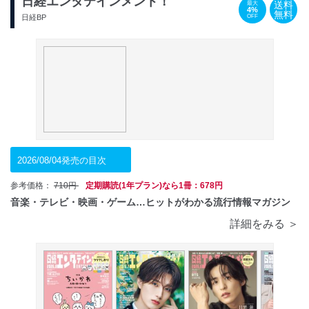
日経エンタテインメント！
送料
最大
4%
無料
OFF
日経BP
2026/08/04発売の目次
参考価格：
710円
定期購読(1年プラン)なら1冊：678円
音楽・テレビ・映画・ゲーム…ヒットがわかる流行情報マガジン
詳細をみる ＞