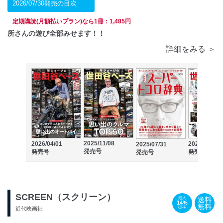
2026/07/30発売の目次
定期購読(月額払いプラン)なら1冊：1,485円
所さんの遊び全部みせます！！
詳細をみる ＞
2025/11/08
2026/04/01
2025/03/27
2025/07/31
発売号
発売号
発売号
発売号
SCREEN（スクリーン）
送料
最大
14%
無料
OFF
近代映画社