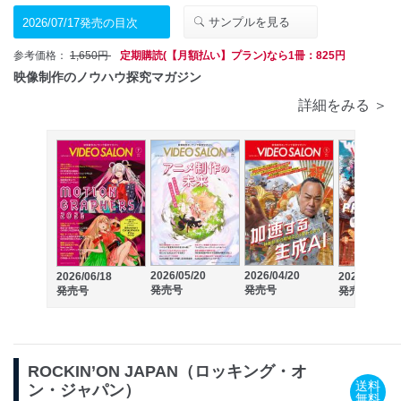
サンプルを見る
2026/07/17発売の目次
参考価格：
1,650円
定期購読(【月額払い】プラン)なら1冊：825円
映像制作のノウハウ探究マガジン
詳細をみる ＞
2026/05/20
2026/04/20
2026/06/18
2026/03/19
発売号
発売号
発売号
発売号
ROCKIN’ON JAPAN（ロッキング・オ
送料
ン・ジャパン）
無料