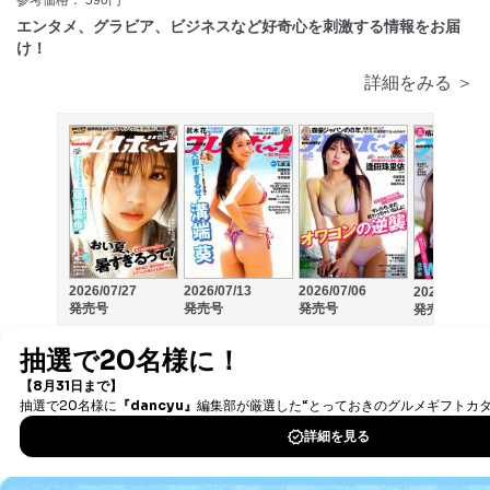
エンタメ、グラビア、ビジネスなど好奇心を刺激する情報をお届
け！
詳細をみる ＞
2026/07/27
2026/07/13
2026/07/06
2026/06/29
発売号
発売号
発売号
発売号
ジャズ批評
2
送料
無料
ジャズ批評社