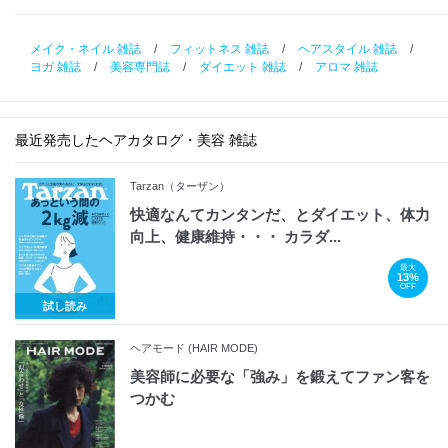
メイク・ネイル 雑誌
/
フィットネス 雑誌
/
ヘアスタイル 雑誌
/
ヨガ 雑誌
/
美容専門誌
/
ダイエット 雑誌
/
アロマ 雑誌
最近発売したヘアカタログ・美容 雑誌
Tarzan（ターザン）
快適なんてカンタンだ、とダイエット、体力
向上、健康維持・・・ カラダ...
最大
13%
OFF
試し読み
ヘアモード (HAIR MODE)
美容師に必要な「強み」を鍛えてファン客を
つかむ