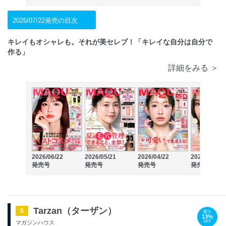
2026/07/22発売の目次
キレイもオシャレも。それが美セレブ！「キレイな自分は自分で
作る」
詳細をみる ＞
2026/06/22
2026/05/21
2026/04/22
2026/03/21
発売号
発売号
発売号
発売号
Tarzan（ターザン）
5
最大
13%
OFF
マガジンハウス