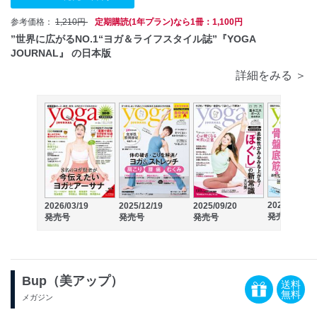
参考価格：
1,210円
定期購読(1年プラン)なら1冊：1,100円
”世界に広がるNO.1“ヨガ＆ライフスタイル誌”『YOGA
JOURNAL』 の日本版
詳細をみる ＞
2025/06/20
2026/03/19
2025/12/19
2025/09/20
発売号
発売号
発売号
発売号
Bup（美アップ）
送料
無料
メガジン