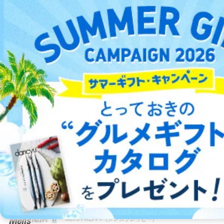
にある。
試し読み
BOB（ボブ）
成功事例から学ぶ、最新情報こそ美容師の武
器
試し読み
PREPPY（プレッピー）
旬のヘアスタイル＆最新技術情報満載！
試し読み
Men's PREPPY（メンズプレッピー）