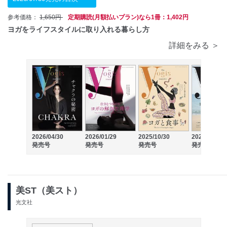
参考価格：
1,650円
定期購読(月額払いプラン)なら1冊：1,402円
ヨガをライフスタイルに取り入れる暮らし方
詳細をみる ＞
2026/04/30
2026/01/29
2025/10/30
2025/07/30
発売号
発売号
発売号
発売号
美ST（美スト）
光文社