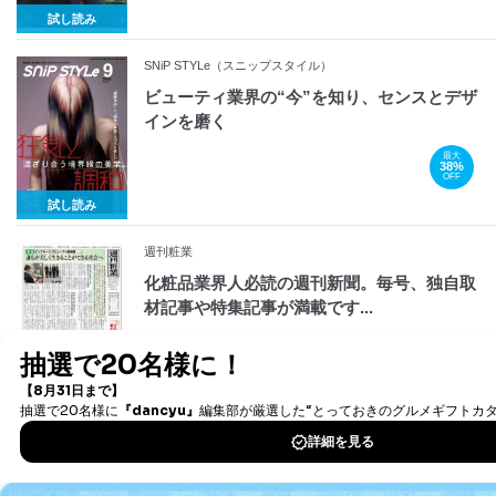
試し読み
SNiP STYLe（スニップスタイル）
ビューティ業界の“今”を知り、センスとデザ
インを磨く
最大
38%
OFF
試し読み
週刊粧業
化粧品業界人必読の週刊新聞。毎号、独自取
材記事や特集記事が満載です...
美容の経営プラン
激戦区・美容業界サロン経営のヒントがここ