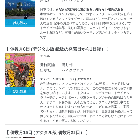
出版社：
バイクブロス
日本には、まだまだ魅力的な道がある。知らない場所がある
本格派のツーリング雑誌として、旅するライダーからの支持を受け
続けている「アウトライダー」。読めばどこかへ行きたくなる、そ
試し読み
んな企画･記事をお届けするために、今日も日本中を走り回るアウ
トライダー編集部。美しい写真と、スポットガイド、分かりやすい
ルート解説など、実用性が高いツーリング誌のクオリティマガジン
です。
【 偶数月6日 (デジタル版 紙版の発売日から1日後） 】
ガルル
発行間隔 :
隔月刊
出版社：
バイクブロス
ナンバー１オフロードバイクマガジン！！
創刊以来20年、オフロードバイクとともに発展してきた月刊ガル
ル。つねにナンバーワン雑誌として、このご時世にも関わらず部数
試し読み
を伸ばし続けています。モトクロス、エンデューロ、トライアル、
ラリー等のレースレポート、林道ツーリングのための情報はもちろ
ん、オフロード界の第一人者たちによるテクニック解説記事など、
オフロードを楽しむすべての方のために、ガルルは提案し、実践し
ていきます。編集部員自らが、日本国内を、世界各国を飛び回って
探してきた情報と、自らがオフロードバイクと親しむことによって
生まれてくる企画にご期待ください。
【 偶数月16日 (デジタル版 偶数月23日） 】