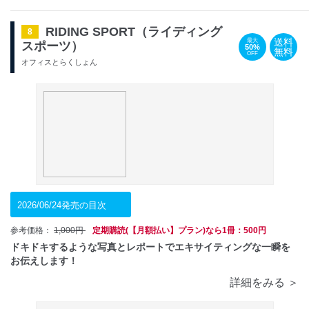
RIDING SPORT（ライディング
8
送料
最大
スポーツ）
50%
無料
OFF
オフィスとらくしょん
2026/06/24発売の目次
参考価格：
1,000円
定期購読(【月額払い】プラン)なら1冊：500円
ドキドキするような写真とレポートでエキサイティングな一瞬を
お伝えします！
詳細をみる ＞