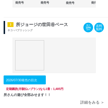
発売号
発売号
発売号
発売号
所ジョージの世田谷ベース
3
送料
最大
10%
無料
OFF
ネコ･パブリッシング
2026/07/30発売の目次
定期購読(月額払いプラン)なら1冊：1,485円
所さんの遊び全部みせます！！
詳細をみる ＞