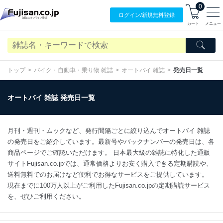
0
ログイン/
新規無料
登録
カート
メニュー
トップ
バイク・自動車・乗り物 雑誌
オートバイ 雑誌
発売日一覧
オートバイ 雑誌 発売日一覧
月刊・週刊・ムックなど、発行間隔ごとに絞り込んでオートバイ 雑誌
の発売日をご紹介しています。最新号やバックナンバーの発売日は、各
商品ページでご確認いただけます。 日本最大級の雑誌に特化した通販
サイトFujisan.co.jpでは、通常価格よりお安く購入できる定期購読や、
送料無料でのお届けなど便利でお得なサービスをご提供しています。
現在までに100万人以上がご利用したFujisan.co.jpの定期購読サービス
を、ぜひご利用ください。