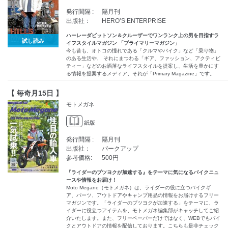
発行間隔 :
隔月刊
出版社：
HERO’S ENTERPRISE
ハーレーダビットソン＆クルーザーでワンランク上の男を目指すラ
試し読み
イフスタイルマガジン 「プライマリーマガジン」
今も昔も、オトコの憧れである「クルマやバイク」など「乗り物」
のある生活や、 それにまつわる「ギア、ファッション、アクティビ
ティー」などのお洒落なライフスタイルを提案し、生活を豊かにす
る情報を提案するメディア、それが「Primary Magazine」です。
【 毎奇月15日 】
モトメガネ
紙版
発行間隔 :
隔月刊
出版社：
パークアップ
参考価格:
500円
『ライダーのブツヨクが加速する』をテーマに気になるバイクニュ
ースや情報をお届け！
Moto Megane（モトメガネ）は、ライダーの役に立つバイクギ
ア、パーツ、アウトドアやキャンプ用品の情報をお届けするフリー
マガジンです。「ライダーのブツヨクが加速する」をテーマに、ラ
イダーに役立つアイテムを、モトメガネ編集部がキャッチしてご紹
介いたします。また、フリーペーパーだけではなく、WEBでもバイ
クとアウトドアの情報を配信しております。こちらも是非チェック