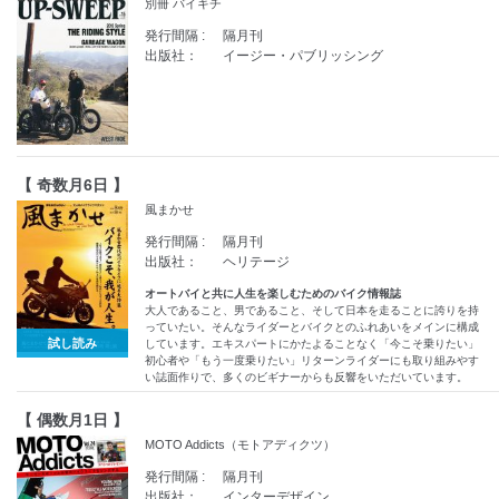
別冊 バイキチ
発行間隔 :
隔月刊
出版社：
イージー・パブリッシング
【 奇数月6日 】
風まかせ
発行間隔 :
隔月刊
出版社：
ヘリテージ
オートバイと共に人生を楽しむためのバイク情報誌
大人であること、男であること、そして日本を走ることに誇りを持
っていたい。そんなライダーとバイクとのふれあいをメインに構成
試し読み
しています。エキスパートにかたよることなく「今こそ乗りたい」
初心者や「もう一度乗りたい」リターンライダーにも取り組みやす
い誌面作りで、多くのビギナーからも反響をいただいています。
【 偶数月1日 】
MOTO Addicts（モトアディクツ）
発行間隔 :
隔月刊
出版社：
インターデザイン