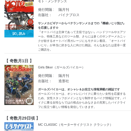
モト・メンテナンス
発行間隔 :
隔月刊
出版社：
バイクブロス
サンメカビギナーからベテランサンメカまでの『機械いじり悦び』
を応援します☆
『オートバイは主体であって主役ではない』ハンドツールやエアツ
試し読み
ール、特殊工具などのツール類、さらには多くのサンデーメカニッ
クが欲するオートバイ用ガレージにもモチロン着目。「オートバイ
いじり」が本当に好きな人に向けた雑誌。そんなあなたは是非一度
ご購読を。
【 奇数月1日 】
Girls Biker（ガールズバイカー）
発行間隔 :
隔月刊
出版社：
造形社
ガールズバイカーは、オシャレ＆お役立ち情報満載の雑誌です
ガールズバイカーは、オシャレにバイクに乗りたい女性を応援する
ため、女性スタッフがメインとなり制作するバイク情報誌です。バ
イクに乗る女性ならではの視点からみなさまの充実したバイクライ
フに役立つ新しい情報を発信していきます。
【 奇数月29日頃 】
MC CLASSIC（モーターサイクリスト クラシック）