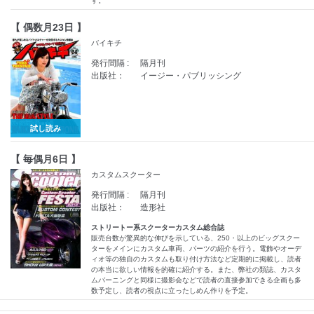
す。
【 偶数月23日 】
バイキチ
発行間隔 :
隔月刊
出版社：
イージー・パブリッシング
試し読み
【 毎偶月6日 】
カスタムスクーター
発行間隔 :
隔月刊
出版社：
造形社
ストリートー系スクーターカスタム総合誌
販売台数が驚異的な伸びを示している、250・以上のビッグスクー
ターをメインにカスタム車両、パーツの紹介を行う。電飾やオーデ
ィオ等の独自のカスタムも取り付け方法など定期的に掲載し、読者
の本当に欲しい情報を的確に紹介する。また、弊社の類誌、カスタ
ムバーニングと同様に撮影会などで読者の直接参加できる企画も多
数予定し、読者の視点に立ったしめん作りを予定。