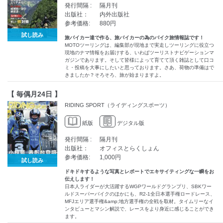
発行間隔 :
隔月刊
出版社：
内外出版社
参考価格:
880円
試し読み
旅バイカー達で作る、旅バイカーの為のバイク旅情報誌です！
MOTOツーリングは、編集部が現地まで実走しツーリングに役立つ
現地のナマ情報をお届けする、いわばツーリストナビゲーションマ
ガジンであります。そして皆様によって育てて頂く雑誌として口コ
ミ・投稿を大事にしたいと思っております。さあ、荷物の準備はで
きましたか？そろそろ、旅が始まりますよ。
【 毎偶月24日 】
RIDING SPORT（ライディングスポーツ）
紙版
デジタル版
発行間隔 :
隔月刊
出版社：
オフィスとらくしょん
参考価格:
1,000円
試し読み
ドキドキするような写真とレポートでエキサイティングな一瞬をお
伝えします！
日本人ライダーが大活躍するWGPワールドグランプリ、SBKワー
ルドスーパーバイクのほかにも、R2-1全日本選手権ロードレース、
MFJエリア選手権&amp;地方選手権の全戦を取材。タイムリーなイ
ンタビューとマシン解説で、レースをより身近に感じることができ
ます。