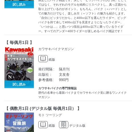
限定したバイク雑誌です。決して「ビッグバイクの入門用」として
試し読み
ではなく、それぞれのモデルを純粋にリスペクトし、真っ正面から
取り上げているのがポイント。もちろん、バイク（＝ハード）とし
ての魅力だけでなく、楽しみ方（＝ソフト）の魅力も紹介します。
「自分にピッタリだから」と400cc以下を選んだライダー、ビッグ
バイクを持て余して400cc以下を見直すようになったライダー、
「いつかは…」と思いつつ現在は400cc以下に乗っているライダ
ー。すべてのアンダー400ライダーが楽しめるバイク雑誌です！
【 毎偶月1日 】
カワサキバイクマガジン
紙版
発行間隔 :
隔月刊
出版社：
文友舎
参考価格:
990円
試し読み
カワサキバイクの専門情報誌
歴代の名車から最新バイクまでカワサキバイク党に贈るワンメイク
マガジン
【 偶数月1日 (デジタル版 毎偶月1日） 】
モト ツーリング
紙版
デジタル版