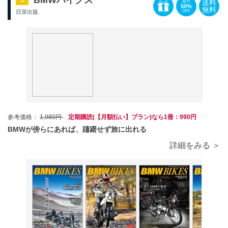
BMWバイクス
5
送料
最大
50%
無料
OFF
日栄出版
参考価格：
1,980円
定期購読(【月額払い】プラン)なら1冊：990円
BMWが傍らにあれば、躊躇せず旅に出れる
詳細をみる ＞