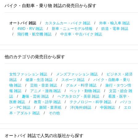
バイク・自動車・乗り物 雑誌の発売日から探す
オートバイ 雑誌
/
カスタムカー・バイク 雑誌
/
外車・輸入車 雑誌
/
4WD・RV 雑誌
/
新車・ニューモデル情報
/
鉄道・電車 雑誌
/
飛行機・航空機 雑誌
/
中古車・中古バイク 雑誌
他のカテゴリの発売日から探す
女性ファッション 雑誌
/
メンズファッション 雑誌
/
ビジネス・経済
雑誌
/
健康・生活 雑誌
/
スポーツ 雑誌
/
バイク・自動車・乗り
物 雑誌
/
芸能・音楽 雑誌
/
グルメ・料理 雑誌
/
旅行・タウン情
報 雑誌
/
アニメ・漫画 雑誌
/
ペット・動物 雑誌
/
文芸・総合 雑
誌
/
趣味・芸術 雑誌
/
ヘアカタログ・美容 雑誌
/
看護・医学・
医療 雑誌
/
教育・語学 雑誌
/
テクノロジー・科学 雑誌
/
パソコ
ン・PC 雑誌
/
新聞・業界紙
/
洋(海外)雑誌
/
中国雑誌
/
エロ
本・アダルト 雑誌
/
その他
オートバイ 雑誌で人気の出版社から探す