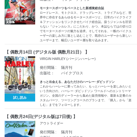
モータースポーツをベースとした新感覚総合誌
ロードレース、モトクロス、ドラッグレース、トライアルなど、世
界中に存在するあらゆるモータースポーツと、日常のバイクライフ
＆ファッションをリンクさせたバイク総合誌。扱うジャンルを区切
らない『ジャンルレス』にこだわり、かつ、本誌ならではの切り口
でモータースポーツの魅力を追求。そしてそれを、一般のバイクユ
ーザーの楽しみ方に落とし込むことで、既存のユーザーから新しい
ユーザーまで、幅広いユーザー層を取り込みます。
【 偶数月14日 (デジタル版 偶数月21日） 】
VIRGIN HARLEY (バージンハーレー)
発行間隔 :
隔月刊
出版社：
バイクブロス
きっと出会える、あなただけのハーレー･ダビッドソン
これからハーレーに乗ってみたい、もっとハーレーを楽しみたいと
いう方向けの、ハーレー･ダビッドソン ワールドへのエントリーマ
ガジン。全国のディーラーから集めた販売情報や、最新＆定番のカ
試し読み
スタムパーツ、ツーリングコースのプランまで、「購入」から「楽
しむ」までをフォローします。
【 偶数月24日(デジタル版は7日後) 】
アウトライダー
発行間隔 :
隔月刊