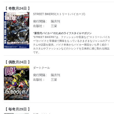
【 奇数月24日 】
STREET BIKERS’(ストリートバイカーズ)
発行間隔 :
隔月刊
出版社：
三栄
“新世代バイカー”のためのライフスタイルマガジン
“STREET BIKERS’”は、ファッションや音楽など“ストリートバイカ
ー”かバイクと等価値で興味をもっているさまざまなジャンルのアイ
テムや話題を提供。バイク本体からバイカー潮流をいち早く紹介！
カスタムやファッションなどのトレンドを立体的に感じ取れる雑誌
です。
【 偶数月24日 】
ダートクール
発行間隔 :
隔月刊
出版社：
三栄
【 毎奇月29日 】