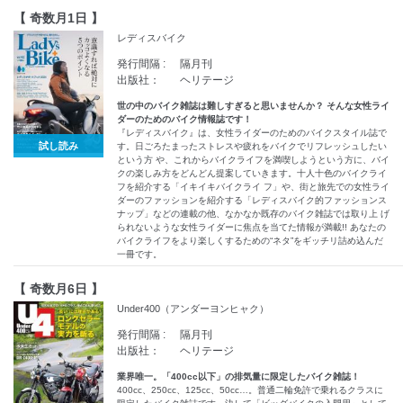
【 奇数月1日 】
レディスバイク
発行間隔 :
隔月刊
出版社：
ヘリテージ
世の中のバイク雑誌は難しすぎると思いませんか？ そんな女性ライ
ダーのためのバイク情報誌です！
『レディスバイク』は、女性ライダーのためのバイクスタイル誌で
試し読み
す。日ごろたまったストレスや疲れをバイクでリフレッシュしたい
という方 や、これからバイクライフを満喫しようという方に、バイ
クの楽しみ方をどんどん提案していきます。十人十色のバイクライ
フを紹介する「イキイキバイクライ フ」や、街と旅先での女性ライ
ダーのファッションを紹介する「レディスバイク的ファッションス
ナップ」などの連載の他、なかなか既存のバイク雑誌では取り上 げ
られないような女性ライダーに焦点を当てた情報が満載!! あなたの
バイクライフをより楽しくするための“ネタ”をギッチリ詰め込んだ
一冊です。
【 奇数月6日 】
Under400（アンダーヨンヒャク）
発行間隔 :
隔月刊
出版社：
ヘリテージ
業界唯一。「400cc以下」の排気量に限定したバイク雑誌！
400cc、250cc、125cc、50cc…。普通二輪免許で乗れるクラスに