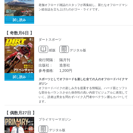
老舗オフロード雑誌のスタッフが再集結し、新たなオフロードマシ
ン総合誌を立ち上げたのがゴー・ライドです。
試し読み
【 奇数月6日 】
ダートスポーツ
紙版
デジタル版
発行間隔 :
隔月刊
出版社：
造形社
参考価格:
1,200円
試し読み
スポーツとしてオフロードを楽しむ全ての人のオフロードバイクマ
ガジン
オフロードバイクの楽しみ方を提案する情報誌。ハード面とソフト
な部分をバランスさせた保存性の高い内容でビジュアルに表現して
いく。読者は男女を問わずバイク入門者やベテラン層もカバーして
ます。
【 偶数月27日 】
プライマリーマガジン
デジタル版