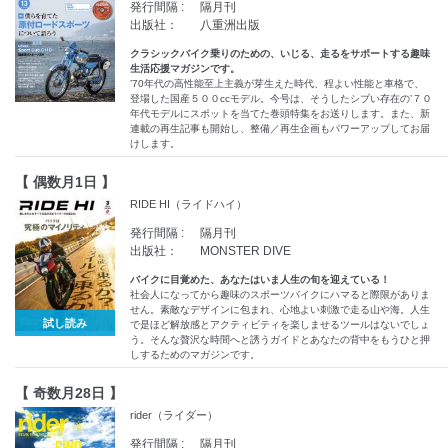
発行間隔 :
隔月刊
出版社：
八重洲出版
クラシックバイク乗りのための、いじる、走るをサポートする趣味
生活応援マガジンです。
’70年代の高性能至上主義が芽生えた時代、程よい性能と車格で、
登場した国産５００ccモデル。今号は、そうしたシブい存在の’７０
年代モデルにスポットを当てた巻頭特集をお送りします。また、新
連載の再生記事も開始し、整備／再生企画もパワーアップしてお届
けします。
【 偶数月1日 】
RIDE HI（ライドハイ）
発行間隔 :
隔月刊
出版社：
MONSTER DIVE
バイクに目覚めた、あなたはいま人生の旬を迎えている！
社会人になってから趣味のスポーツバイクにハマると際限がありま
せん。素敵なデザインに包まれ、心地よい刺激で走る山や海。人生
試し読み
で是ほど解放感とアクティビティを楽しませるツールはないでしょ
う。そんな贅沢な時間へと誘うガイドとあなたの背中をもうひと押
しするためのマガジンです。
【 奇数月28日 】
rider（ライダー）
発行間隔 :
隔月刊