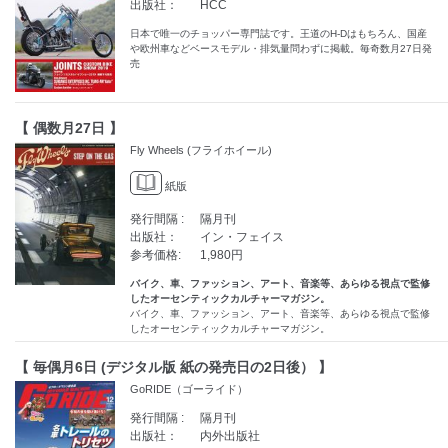
出版社：
HCC
日本で唯一のチョッパー専門誌です。王道のH-Dはもちろん、国産
や欧州車などベースモデル・排気量問わずに掲載。毎奇数月27日発
売
【 偶数月27日 】
Fly Wheels (フライホイール)
紙版
発行間隔 :
隔月刊
出版社：
イン・フェイス
参考価格:
1,980円
バイク、車、ファッション、アート、音楽等、あらゆる視点で監修
したオーセンティックカルチャーマガジン。
バイク、車、ファッション、アート、音楽等、あらゆる視点で監修
したオーセンティックカルチャーマガジン。
【 毎偶月6日 (デジタル版 紙の発売日の2日後） 】
GoRIDE（ゴーライド）
発行間隔 :
隔月刊
出版社：
内外出版社