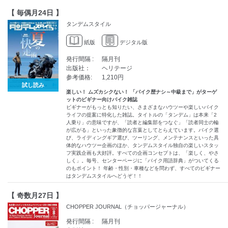
【 毎偶月24日 】
タンデムスタイル
紙版
デジタル版
発行間隔 :
隔月刊
出版社：
ヘリテージ
参考価格:
1,210円
試し読み
楽しい！ ムズカシクない！ 「バイク歴ナシ～中級まで」がターゲ
ットのビギナー向けバイク雑誌
ビギナーがもっとも知りたい、さまざまなハウツーや楽しいバイク
ライフの提案に特化した雑誌。タイトルの「タンデム」は本来「2
人乗り」の意味ですが、「読者と編集部をつなぐ」「読者同士の輪
が広がる」といった象徴的な言葉としてとらえています。バイク選
び、ライディングギア選び、ツーリング、メンテナンスといった具
体的なハウツー企画のほか、タンデムスタイル独自の楽しいスタッ
フ実践企画も大好評。すべての企画コンセプトは、「楽しく、やさ
しく」。毎号、センターページに「バイク用語辞典」がついてくる
のもポイント！ 年齢・性別・車種などを問わず、すべてのビギナー
はタンデムスタイルへどうぞ！！
【 奇数月27日 】
CHOPPER JOURNAL（チョッパージャーナル）
発行間隔 :
隔月刊