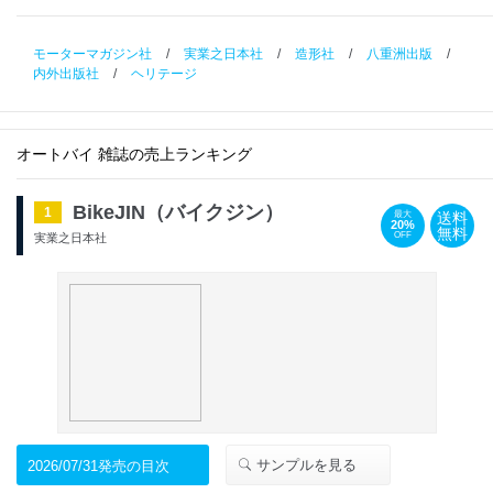
モーターマガジン社
/
実業之日本社
/
造形社
/
八重洲出版
/
内外出版社
/
ヘリテージ
オートバイ 雑誌の売上ランキング
BikeJIN（バイクジン）
1
送料
最大
20%
無料
OFF
実業之日本社
サンプルを見る
2026/07/31発売の目次