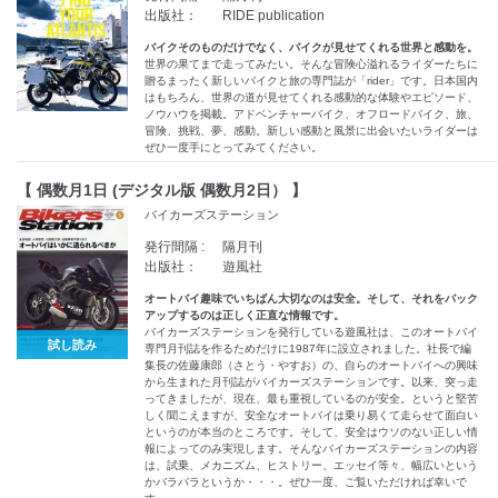
出版社：
RIDE publication
バイクそのものだけでなく、バイクが見せてくれる世界と感動を。
世界の果てまで走ってみたい。そんな冒険心溢れるライダーたちに
贈るまったく新しいバイクと旅の専門誌が「rider」です。日本国内
はもちろん、世界の道が見せてくれる感動的な体験やエピソード、
ノウハウを掲載。アドベンチャーバイク、オフロードバイク、旅、
冒険、挑戦、夢、感動。新しい感動と風景に出会いたいライダーは
ぜひ一度手にとってみてください。
【 偶数月1日 (デジタル版 偶数月2日） 】
バイカーズステーション
発行間隔 :
隔月刊
出版社：
遊風社
オートバイ趣味でいちばん大切なのは安全。そして、それをバック
アップするのは正しく正直な情報です。
バイカーズステーションを発行している遊風社は、このオートバイ
試し読み
専門月刊誌を作るためだけに1987年に設立されました。社長で編
集長の佐藤康郎（さとう・やすお）の、自らのオートバイへの興味
から生まれた月刊誌がバイカーズステーションです。以来、突っ走
ってきましたが、現在、最も重視しているのが安全。というと堅苦
しく聞こえますが、安全なオートバイは乗り易くて走らせて面白い
というのが本当のところです。そして、安全はウソのない正しい情
報によってのみ実現します。そんなバイカーズステーションの内容
は、試乗、メカニズム、ヒストリー、エッセイ等々、幅広いという
かバラバラというか・・・。ぜひ一度、ご覧いただければ幸いで