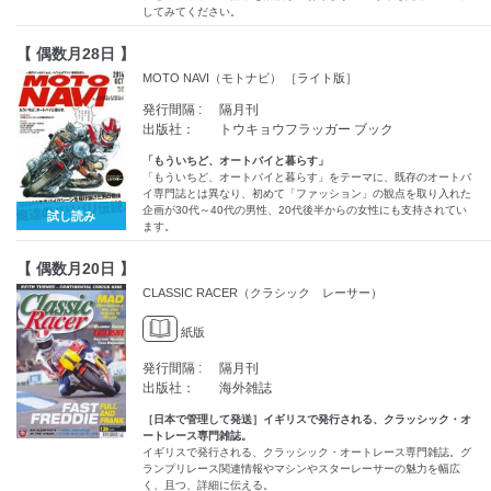
してみてください。
【 偶数月28日 】
MOTO NAVI（モトナビ） ［ライト版］
発行間隔 :
隔月刊
出版社：
トウキョウフラッガー ブック
「もういちど、オートバイと暮らす」
「もういちど、オートバイと暮らす」をテーマに、既存のオートバ
イ専門誌とは異なり、初めて「ファッション」の観点を取り入れた
企画が30代～40代の男性、20代後半からの女性にも支持されてい
試し読み
ます。
【 偶数月20日 】
CLASSIC RACER（クラシック レーサー）
紙版
発行間隔 :
隔月刊
出版社：
海外雑誌
［日本で管理して発送］イギリスで発行される、クラッシック・オ
ートレース専門雑誌。
イギリスで発行される、クラッシック・オートレース専門雑誌。グ
ランプリレース関連情報やマシンやスターレーサーの魅力を幅広
く、且つ、詳細に伝える。