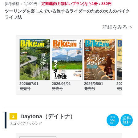
参考価格：
1,100円
定期購読(月額払いプラン)なら1冊：880円
ツーリングを楽しんでいる旅するライダーのための大人のバイク
ライフ誌
詳細をみる ＞
2026/07/01
2026/06/01
2026/05/01
2026/04/01
発売号
発売号
発売号
発売号
Daytona（デイトナ）
2
送料
最大
5%
無料
OFF
ネコ･パブリッシング