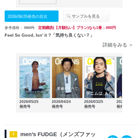
サンプルを見る
2026/06/25発売の目次
参考価格：
980円
定期購読(【月額払い】プラン)なら1冊：490円
Feel So Good, Isn’ it ?「気持ち良くない？」
詳細をみる ＞
2026/05/25
2026/04/24
2026/03/25
2026/02/25
発売号
発売号
発売号
発売号
men’s FUDGE（メンズファッ
7