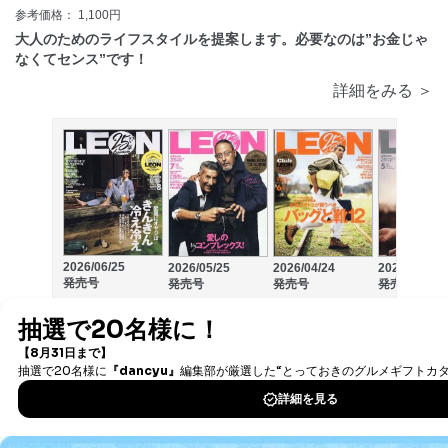
参考価格： 1,100円
大人のためのライフスタイルを提案します。必要なのは”お金じゃ
なくてセンス”です！
詳細をみる ＞
2026/06/25
2026/04/24
2026/05/25
2026/03/25
発売号
発売号
発売号
発売号
POPEYE（ポパイ）
9
最大
13%
OFF
マガジンハウス