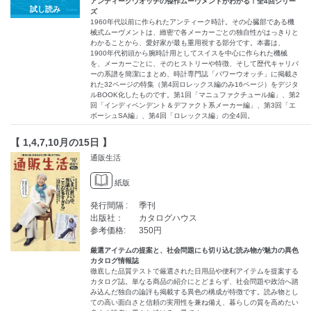
アンティークウオッチの傑作ムーヴメントがわかる！全4回シリー
試し読み
ズ
1960年代以前に作られたアンティーク時計。その心臓部である機
械式ムーヴメントは、緻密で各メーカーごとの独自性がはっきりと
わかることから、愛好家が最も重用視する部分です。本書は、
1900年代初頭から腕時計用としてスイスを中心に作られた機械
を、メーカーごとに、そのヒストリーや特徴、そして歴代キャリバ
ーの系譜を簡潔にまとめ、時計専門誌「パワーウオッチ」に掲載さ
れた32ページの特集（第4回ロレックス編のみ16ページ）をデジタ
ルBOOK化したものです。第1回「マニュファクチュール編」、第2
回「インディペンデント＆デファクト系メーカー編」、第3回「エ
ボーシュSA編」、第4回「ロレックス編」の全4回。
【 1,4,7,10月の15日 】
通販生活
紙版
発行間隔 :
季刊
出版社：
カタログハウス
参考価格:
350円
厳選アイテムの提案と、社会問題にも切り込む読み物が魅力の異色
カタログ情報誌
徹底した品質テストで厳選された日用品や便利アイテムを提案する
カタログ誌。単なる商品の紹介にとどまらず、社会問題や政治へ踏
み込んだ独自の論評も掲載する異色の構成が特徴です。読み物とし
ての高い面白さと信頼の実用性を兼ね備え、暮らしの質を高めたい