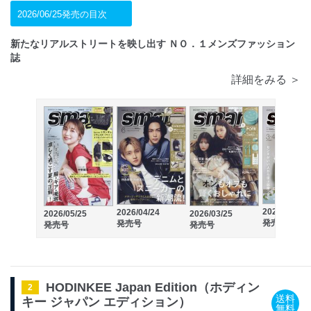
2026/06/25発売の目次
新たなリアルストリートを映し出す ＮＯ．１メンズファッション
誌
詳細をみる ＞
2026/01/23
2026/04/24
2026/05/25
2026/03/25
発売号
発売号
発売号
発売号
HODINKEE Japan Edition（ホディン
2
送料
キー ジャパン エディション）
無料