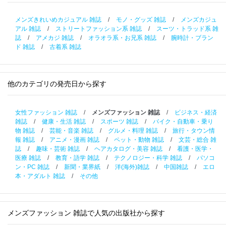
メンズきれいめカジュアル 雑誌
/
モノ・グッズ 雑誌
/
メンズカジュ
アル 雑誌
/
ストリートファッション系 雑誌
/
スーツ・トラッド系 雑
誌
/
アメカジ 雑誌
/
オラオラ系・お兄系 雑誌
/
腕時計・ブラン
ド 雑誌
/
古着系 雑誌
他のカテゴリの発売日から探す
女性ファッション 雑誌
/
メンズファッション 雑誌
/
ビジネス・経済
雑誌
/
健康・生活 雑誌
/
スポーツ 雑誌
/
バイク・自動車・乗り
物 雑誌
/
芸能・音楽 雑誌
/
グルメ・料理 雑誌
/
旅行・タウン情
報 雑誌
/
アニメ・漫画 雑誌
/
ペット・動物 雑誌
/
文芸・総合 雑
誌
/
趣味・芸術 雑誌
/
ヘアカタログ・美容 雑誌
/
看護・医学・
医療 雑誌
/
教育・語学 雑誌
/
テクノロジー・科学 雑誌
/
パソコ
ン・PC 雑誌
/
新聞・業界紙
/
洋(海外)雑誌
/
中国雑誌
/
エロ
本・アダルト 雑誌
/
その他
メンズファッション 雑誌で人気の出版社から探す