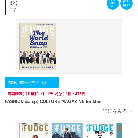
送料
最大
ジ）
50%
無料
OFF
三栄
2026/06/25発売の目次
定期購読(【月額払い】プラン)なら1冊：475円
FASHION &amp; CULTURE MAGAZINE for Men
詳細をみる ＞