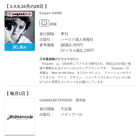
【 2,4,8,10月の28日 】
Esquire JAPAN
紙版
発行間隔 :
季刊
出版社：
ハースト婦人画報社
参考価格:
[紙版]1,400円
試し読み
[デジタル版]1,100円
日本最高峰のクラスマガジン
『Esquire』は、1933年にアメリカで創刊され、現在は18の国と地
域で展開されるグローバルメディアブランドです。『Esquire』日
本版は「Man At His Best」をスローガンとし、ファッションやライ
フスタイル、アート、デザイン、ジャーナリズムをシームレスに結
びつけた良質なコンテンツをお届けしています。
【 毎月1日 】
GIANNA BOYFRIEND 通常版
発行間隔 :
不定期
出版社：
メディアパル