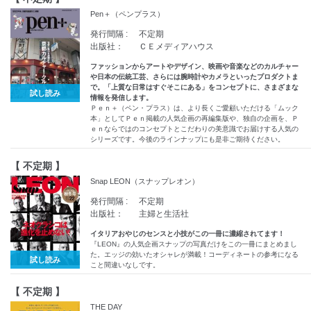
Pen＋（ペンプラス）
発行間隔 :
不定期
出版社：
ＣＥメディアハウス
ファッションからアートやデザイン、映画や音楽などのカルチャー
や日本の伝統工芸、さらには腕時計やカメラといったプロダクトま
で。「上質な日常はすぐそこにある」をコンセプトに、さまざまな
試し読み
情報を発信します。
Ｐｅｎ＋（ペン・プラス）は、より長くご愛顧いただける「ムック
本」としてＰｅｎ掲載の人気企画の再編集版や、独自の企画を、Ｐ
ｅｎならではのコンセプトとこだわりの美意識でお届けする人気の
シリーズです。今後のラインナップにも是非ご期待ください。
【 不定期 】
Snap LEON（スナップレオン）
発行間隔 :
不定期
出版社：
主婦と生活社
イタリアおやじのセンスと小技がこの一冊に濃縮されてます！
『LEON』の人気企画スナップの写真だけをこの一冊にまとめまし
た。エッジの効いたオシャレが満載！コーディネートの参考になる
試し読み
こと間違いなしです。
【 不定期 】
THE DAY