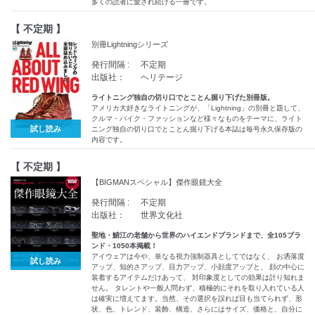
多くの読者に愛され続ける一冊です。
【 不定期 】
別冊Lightningシリーズ
発行間隔 :
不定期
出版社：
ヘリテージ
ライトニング独自の切り口でとことん掘り下げた別冊版。
アメリカ大好きなライトニングが、「Lightning」の別冊と題して、
クルマ・バイク・ファッションなど様々なものをテーマに、ライト
試し読み
ニング独自の切り口でとことん掘り下げる本誌は毎号永久保存版の
内容です。
【 不定期 】
【BIGMANスペシャル】傑作眼鏡大全
発行間隔 :
不定期
出版社：
世界文化社
聖地・鯖江の老舗から世界のハイエンドブランドまで、全105ブラ
ンド・1050本掲載！
アイウェアは今や、単なる視力強制器具としてではなく、 お洒落度
試し読み
アップ、知的さアップ、目力アップ、小顔度アップと、 顔の中心に
装着するアイテムだけあって、 対印象度としての効果は計り知れま
せん。 タレントや一般人問わず、積極的にそれを取り入れている人
は確実に増えてます。当然、その選択を誤れば目も当てられず、形
状、色、トレンド、装飾、構造、さらにはサイズ、価格と、自分に