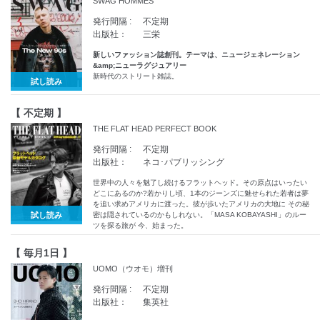
SWAG HOMMES
発行間隔 :
不定期
出版社：
三栄
新しいファッション誌創刊。テーマは、ニュージェネレーション
&amp;ニューラグジュアリー
新時代のストリート雑誌。
試し読み
【 不定期 】
THE FLAT HEAD PERFECT BOOK
発行間隔 :
不定期
出版社：
ネコ･パブリッシング
世界中の人々を魅了し続けるフラットヘッド。その原点はいったい
どこにあるのか?若かりし頃、1本のジーンズに魅せられた若者は夢
を追い求めアメリカに渡った。彼が歩いたアメリカの大地に その秘
試し読み
密は隠されているのかもしれない。「MASA KOBAYASHI」のルー
ツを探る旅が 今、始まった。
【 毎月1日 】
UOMO（ウオモ）増刊
発行間隔 :
不定期
出版社：
集英社