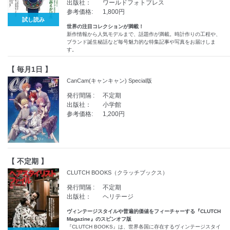
出版社：
ワールドフォトプレス
参考価格:
1,800円
試し読み
世界の注目コレクションが満載！
新作情報から人気モデルまで、話題作が満載。時計作りの工程や、
ブランド誕生秘話など毎号魅力的な特集記事や写真をお届けしま
す。
【 毎月1日 】
CanCam(キャンキャン) Special版
発行間隔 :
不定期
出版社：
小学館
参考価格:
1,200円
【 不定期 】
CLUTCH BOOKS（クラッチブックス）
発行間隔 :
不定期
出版社：
ヘリテージ
ヴィンテージスタイルや普遍的価値をフィーチャーする『CLUTCH
Magazine』のスピンオフ版
『CLUTCH BOOKS』は、世界各国に存在するヴィンテージスタイ