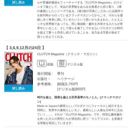
試し読み
ルや普遍的価値をフィーチャーする『CLUTCH Magazine』のスピ
ンオフ版として、本誌の世界観をあらゆる角度から切り取り、1冊
の書籍にしたシリーズである。1枚1枚の写真にこだわった誌面作り
を創刊時から行っているクラッチマガジンだからこそ、それらを凝
縮し永く将来に残していきたいという思いから生まれた。たとえニ
ッチな世界観であっても、同じ価値観・趣向を共有する人たちが世
界中にいること、そして彼らを魅了してやまないプロダクツが時代
を超えて脈々と存在し続けていることを、迫力ある写真が改めて
我々に伝えてくれる。
【 3,6,9,12月の24日 】
CLUTCH Magazine（クラッチ・マガジン）
紙版
デジタル版
発行間隔 :
季刊
出版社：
ヘリテージ
参考価格:
[紙版]1,760円
試し読み
[デジタル版]900円
時代を超え、国境を越える世界基準のモノと人。[クラッチマガジ
ン]
Made in Japanの素晴らしいプロダクツにフォーカスし紹介すると
同時に、世界中の素晴らしいモノ、素晴らしい人物を日本中に広め
ていく……。それが『CLUTCH Magazine』です。特別な趣味趣向
を持った大人の男性たちが潜在的に持つ「マニアゴコロ」を刺激す
る情報を発信していきます。