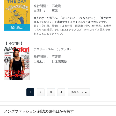
発行間隔 :
不定期
出版社：
三栄
大人になった男子へ。「かっこいい」ってなんだろう、「豊かに生
きるってなに？」を本気で考えるライフスタイルマガジンです。
高くて良い靴、着倒してよれた服、商店街で見つけた玩具、お土産
試し読み
でもらった雑貨、そしてD.Y.I.グッズなど、カッコイイと思える物
をとことんピックアップ。
【 不定期 】
アスリートSafari（サファリ）
発行間隔 :
不定期
出版社：
日之出出版
1
2
3
4
次のページ →
メンズファッション 雑誌の発売日から探す