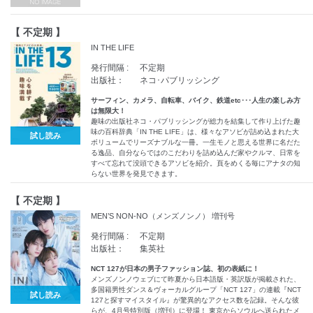
【 不定期 】
IN THE LIFE
発行間隔 :
不定期
出版社：
ネコ･パブリッシング
サーフィン、カメラ、自転車、バイク、鉄道etc･･･人生の楽しみ方
は無限大！
趣味の出版社ネコ・パブリッシングが総力を結集して作り上げた趣
味の百科辞典「IN THE LIFE」は、様々なアソビが詰め込まれた大
試し読み
ボリュームでリーズナブルな一冊。一生モノと思える世界に名だた
る逸品、自分ならではのこだわりを詰め込んだ家やクルマ、日常を
すべて忘れて没頭できるアソビを紹介。頁をめくる毎にアナタの知
らない世界を発見できます。
【 不定期 】
MEN’S NON-NO（メンズノンノ） 増刊号
発行間隔 :
不定期
出版社：
集英社
NCT 127が日本の男子ファッション誌、初の表紙に！
メンズノンノウェブにて昨夏から日本語版・英訳版が掲載された、
多国籍男性ダンス＆ヴォーカルグループ「NCT 127」の連載『NCT
試し読み
127と探すマイスタイル』が驚異的なアクセス数を記録。そんな彼
らが、4月号特別版（増刊）に登場！ 東京からソウルへ送られたメ