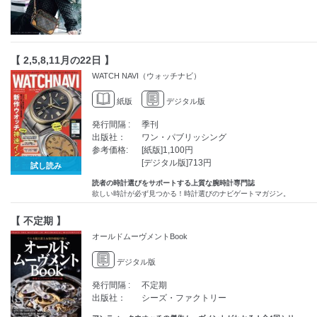
【 2,5,8,11月の22日 】
WATCH NAVI（ウォッチナビ）
紙版
デジタル版
発行間隔 :
季刊
出版社：
ワン・パブリッシング
参考価格:
[紙版]1,100円
[デジタル版]713円
試し読み
読者の時計選びをサポートする上質な腕時計専門誌
欲しい時計が必ず見つかる！時計選びのナビゲートマガジン。
【 不定期 】
オールドムーヴメントBook
デジタル版
発行間隔 :
不定期
出版社：
シーズ・ファクトリー