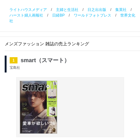
ライトハウスメディア
/
主婦と生活社
/
日之出出版
/
集英社
/
ハースト婦人画報社
/
日経BP
/
ワールドフォトプレス
/
世界文化
社
メンズファッション 雑誌の売上ランキング
smart（スマート）
1
宝島社