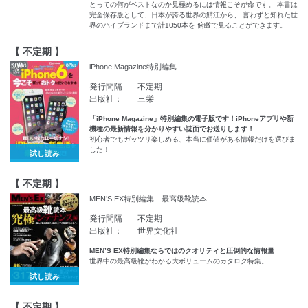
とっての何がベストなのか見極めるには情報こそが命です。 本書は
完全保存版として、日本が誇る世界の鯖江から、 言わずと知れた世
界のハイブランドまで計1050本を 俯瞰で見ることができます。
【 不定期 】
iPhone Magazine特別編集
発行間隔 :
不定期
出版社：
三栄
「iPhone Magazine」特別編集の電子版です！iPhoneアプリや新
機種の最新情報を分かりやすい誌面でお送りします！
初心者でもガッツリ楽しめる、本当に価値がある情報だけを選びま
した！
試し読み
【 不定期 】
MEN’S EX特別編集 最高級靴読本
発行間隔 :
不定期
出版社：
世界文化社
MEN’S EX特別編集ならではのクオリティと圧倒的な情報量
世界中の最高級靴がわかる大ボリュームのカタログ特集。
試し読み
【 不定期 】