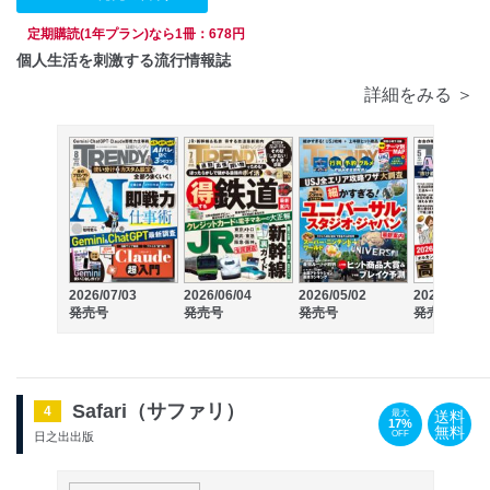
定期購読(1年プラン)なら1冊：678円
個人生活を刺激する流行情報誌
詳細をみる ＞
2026/07/03
2026/06/04
2026/05/02
2026/04/03
発売号
発売号
発売号
発売号
Safari（サファリ）
4
送料
最大
17%
無料
OFF
日之出出版