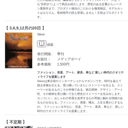
な“目利き”によって商品を紹介します。歴史のある定番からシーズ
ン最新作まで、プロダクト独自のこだわりを徹底検証。モデルカッ
トはもちろん、取材相手の顔も登場しません！主役はプロダクトで
す。
【 3,6,9,12月の20日 】
Silver
紙版
発行間隔 :
季刊
出版社：
メディアボーイ
参考価格:
1,500円
ファッション、音楽、アート、家具、車など 新しい時代のクオリテ
ィライフを提案します
Silverは東京発のインターナショナルマガジンです。時代を超えて
残る本物を伝える。受け継いでいきたいストーリーを伝える。スト
ーリーがあるものこそが本物である。独立精神、デザイン・アート
性、その精神を受け継いできた歴史がストーリーを生み出します。
カッコいい、おしゃれの本質を追求する心の琴線に触れる情緒のあ
るものを伝える。ファッション、洒落、嗜み、人生を豊かにするも
の。 ファッションを中心に、音楽、アート、家具、車など、新しい
時代のクオリティライフを提案します。
【 不定期 】