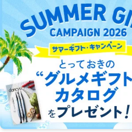
参考価格：
980円
定期購読(1年プラン)なら1冊：855円
都会型”若者”に焦点を絞ったメンズファッション・ライフスタイ
ル雑誌
詳細をみる ＞
2026/07/09
2026/06/09
2026/05/09
2026/04/09
発売号
発売号
発売号
発売号