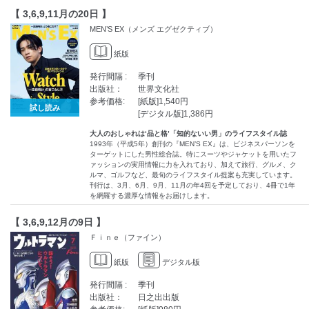
【 3,6,9,11月の20日 】
MEN’S EX（メンズ エグゼクティブ）
紙版
発行間隔 :
季刊
出版社：
世界文化社
参考価格:
[紙版]1,540円
試し読み
[デジタル版]1,386円
大人のおしゃれは‘品と格’「知的ないい男」のライフスタイル誌
1993年（平成5年）創刊の『MEN’S EX』は、ビジネスパーソンを
ターゲットにした男性総合誌。特にスーツやジャケットを用いたフ
ァッションの実用情報に力を入れており、加えて旅行、グルメ、ク
ルマ、ゴルフなど、最旬のライフスタイル提案も充実しています。
刊行は、3月、6月、9月、11月の年4回を予定しており、4冊で1年
を網羅する濃厚な情報をお届けします。
【 3,6,9,12月の9日 】
Ｆｉｎｅ（ファイン）
紙版
デジタル版
発行間隔 :
季刊
出版社：
日之出出版