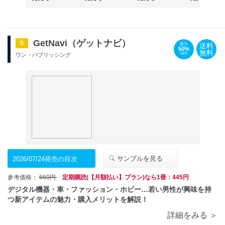
GetNavi（ゲットナビ）
5
送料
最大
50%
無料
OFF
ワン・パブリッシング
サンプルを見る
2026/07/24発売の目次
参考価格：
660円
定期購読(【月額払い】プラン)なら1冊：445円
デジタル機器・車・ファッション・ホビー…若い男性が興味を持
つ新アイテムの魅力・購入メリットを解説！
詳細をみる ＞