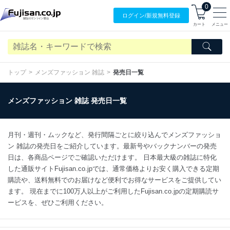
0
ログイン/
新規無料
登録
カート
メニュー
トップ
メンズファッション 雑誌
発売日一覧
メンズファッション 雑誌 発売日一覧
月刊・週刊・ムックなど、発行間隔ごとに絞り込んでメンズファッショ
ン 雑誌の発売日をご紹介しています。最新号やバックナンバーの発売
日は、各商品ページでご確認いただけます。 日本最大級の雑誌に特化
した通販サイトFujisan.co.jpでは、通常価格よりお安く購入できる定期
購読や、送料無料でのお届けなど便利でお得なサービスをご提供してい
ます。 現在までに100万人以上がご利用したFujisan.co.jpの定期購読サ
ービスを、ぜひご利用ください。