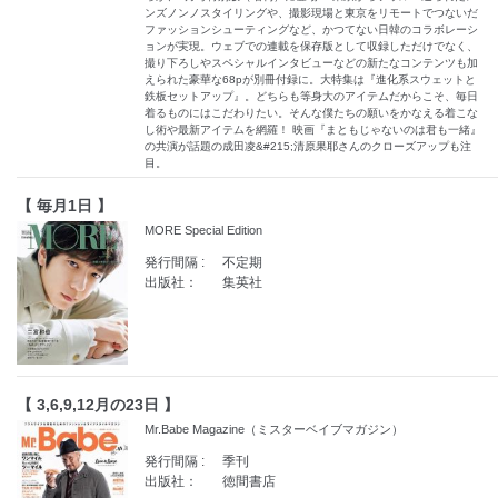
ンズノンノスタイリングや、撮影現場と東京をリモートでつないだ
ファッションシューティングなど、かつてない日韓のコラボレーシ
ョンが実現。ウェブでの連載を保存版として収録しただけでなく、
撮り下ろしやスペシャルインタビューなどの新たなコンテンツも加
えられた豪華な68pが別冊付録に。大特集は『進化系スウェットと
鉄板セットアップ』。どちらも等身大のアイテムだからこそ、毎日
着るものにはこだわりたい。そんな僕たちの願いをかなえる着こな
し術や最新アイテムを網羅！ 映画『まともじゃないのは君も一緒』
の共演が話題の成田凌&#215;清原果耶さんのクローズアップも注
目。
【 毎月1日 】
MORE Special Edition
発行間隔 :
不定期
出版社：
集英社
【 3,6,9,12月の23日 】
Mr.Babe Magazine（ミスターベイブマガジン）
発行間隔 :
季刊
出版社：
徳間書店