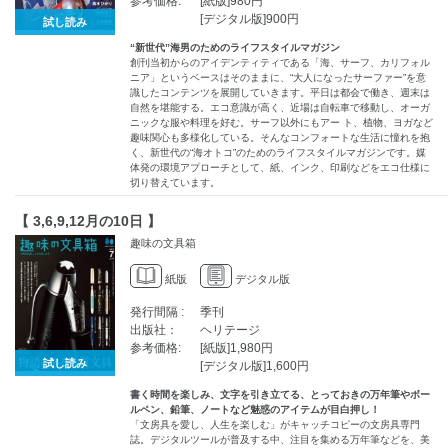
参考価格:
[紙版]980円
[デジタル版]900円
試し読み
“新世代”海男のためのライフスタイルマガジン
創刊当初からのアイデンティティである「海、サーフ、カリフォル
ニア」というベースはそのままに、“大人になったサーファー”を意
識したコンテンツを展開していきます。平日は都会で働き、週末は
自然を堪能する。エコ意識が高く、近場は自転車で移動し、オーガ
ニックな服や料理を好む。サーフ以外にもアー ト、植物、ヨガなど
趣味関心も多様化している。そんなコンフォートな生活に憧れを抱
く、新世代の“海オトコ”のためのライフスタイルマガジンです。媒
体発の環境アプローチとして、紙、インク、印刷などをエコ仕様に
切り替えています。
【 3,6,9,12月の10日 】
趣味の文具箱
紙版
デジタル版
発行間隔 :
季刊
出版社：
ヘリテージ
参考価格:
[紙版]1,980円
試し読み
[デジタル版]1,600円
書く時間を楽しみ、文字を引き立てる、とっておきの万年筆やボー
ルペン、鉛筆、ノートなど魅惑のアイテムが目白押し！
「文房具を愛し、人生を楽しむ」がキャッチコピーの文房具専門
誌。デジタルツールが普及する中、注目を集める万年筆などを、美