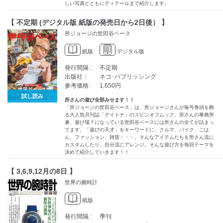
しい写真とともにディテールまで紹介します。
【 不定期 (デジタル版 紙版の発売日から2日後） 】
所ジョージの世田谷ベース
紙版
デジタル版
発行間隔 :
不定期
出版社：
ネコ･パブリッシング
参考価格:
1,650円
試し読み
所さんの遊び全部みせます！！
「所ジョージの世田谷ベース」は、所ジョージさんが毎号巻頭を飾
る大人気月刊誌「デイトナ」のスピンオフムック。所さんの事務所
兼、遊び場？になっている世田谷ベースには所さんの全てが詰まっ
てます。「遊びの天才」をキーワードに、クルマ、バイク、ごは
ん、ファッション、雑貨・・・。そんなアイテムたちを所さん流に
カスタムしたり、自分流にアレンジ。そんな遊び方を毎回テーマを
決めて紹介していきます！！
【 3,6,9,12月の8日 】
世界の腕時計
紙版
発行間隔 :
季刊