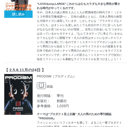
“LOVE&amp;LARGE”これからは心もカラダも大きな男性が愛さ
れる時代がやってくるのです。
今や、日本人の成人男性３人に１人が肥満体型の時代です！（２０
試し読み
１３年厚生労働省調べ）。日本の成長とともに、日本人男性の体型
も大陸サイズに成長しています。しかしそんな「プラスサイズなメ
ンズたち」はオシャレを楽しみたくても自分のサイズに合ったもの
がなかなか見つからないのが現状…。女性との出会いも“どうせオレ
は太っているからモテナイよ…”なんてネガティブに考えていません
か？そんな方々に朗報です！大人の女性はオシャレなポッチャリメ
ンズに魅力を感じているのです！ミスターベイブマガジンはポッチ
ャリ男性だから似合うファッションやライフスタイルの提案をする
日本で初めてのポッチャリ男性のためのファッション＆ライフスタ
イルマガジンです。ポチャメンの皆さん！ミスターベイブで自分に
似合うファッション＆素敵なライフスタイルを見つけましょう！！
【 2,5,8,11月の24日 】
PRODISM（プロディズム）
紙版
発行間隔 :
季刊
出版社：
創藝社
参考価格:
1,026円
テーマは“プロダクト至上主義” 大人の男のための季刊雑誌
『PRODISM』
ファッションというフィルターを通して、まるごと一冊プロダクト
だけの誌面を実現。編集者がセレクトショップのバイヤーのよう