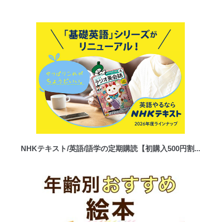
NHKテキスト/英語/語学の定期購読【初購入500円割...