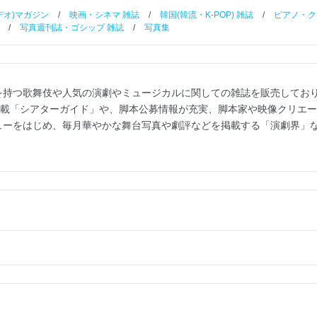
ビデオ)マガジン
/
映画・シネマ 雑誌
/
韓国(韓流・K-POP) 雑誌
/
ピアノ・ク
/
写真週刊誌・ゴシップ 雑誌
/
写真集
を持つ歌舞伎や人気の演劇やミュージカルに関しての雑誌を販売してお
掲載「シアターガイド」や、脚本公募情報が充実、脚本家や映像クリエ
ューをはじめ、毎月華やかな舞台写真や劇評などを掲載する「演劇界」