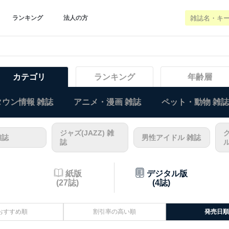
ランキング
法人の方
カテゴリ
ランキング
年齢層
ウン情報 雑誌
アニメ・漫画 雑誌
ペット・動物 雑誌
ジャズ(JAZZ) 雑
雑誌
男性アイドル 雑誌
誌
紙版
デジタル版
(27誌)
(4誌)
おすすめ順
割引率の高い順
発売日順