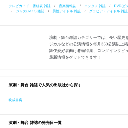
テレビガイド・番組表 雑誌
/
音楽情報誌
/
エンタメ 雑誌
/
DVD(
/
ジャズ(JAZZ) 雑誌
/
男性アイドル 雑誌
/
グラビア・アイドル 雑誌
演劇・舞台雑誌カテゴリーでは、長い歴史
ジカルなどの公演情報を毎月350公演以上
舞伎愛好者向け巻頭特集、ロングインタビ
最新情報をゲットできます！
演劇・舞台 雑誌で人気の出版社から探す
晩成書房
演劇・舞台 雑誌の発売日一覧