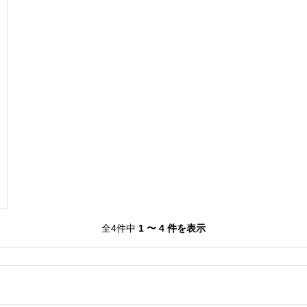
2023/11/15
2023/06/15
発売号
発売号
全4件中
1 〜 4 件を表示