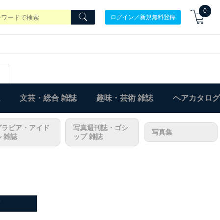
0
ログイン／新規無料登録
文芸・総合 雑誌
趣味・芸術 雑誌
ヘアカタログ
グラビア・アイド
写真週刊誌・ゴシ
写真集
ル 雑誌
ップ 雑誌