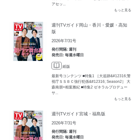
アセッ...
もっと見る
週刊TVガイド岡山・香川・愛媛・高知
版
2026年7/31号
発行間隔: 週刊
発売日: 毎週水曜日
紙版
最新号コンテンツ ■特集1 ［大追跡&#12316;警
視庁ＳＳＢＣ強行犯係&#12316; Season2］ 大
森南朋×相葉雅紀 ■特集2 ゼネラルプロデュー
サ...
もっと見る
週刊TVガイド宮城・福島版
2026年7/31号
発行間隔: 週刊
発売日: 毎週水曜日