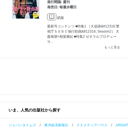
発行間隔: 週刊
発売日: 毎週水曜日
紙版
最新号コンテンツ ■特集1 ［大追跡&#12316;警
視庁ＳＳＢＣ強行犯係&#12316; Season2］ 大
森南朋×相葉雅紀 ■特集2 ゼネラルプロデュー
サ...
もっと見る
いま、人気の出版社から探す
ジャパンタイムズ
/
東洋経済新報社
/
ＣＥメディアハウス
/
ARIGA