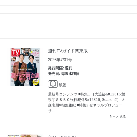
週刊TVガイド関東版
2026年7/31号
発行間隔: 週刊
発売日: 毎週水曜日
紙版
最新号コンテンツ ■特集1 ［大追跡&#12316;警
視庁ＳＳＢＣ強行犯係&#12316; Season2］ 大
森南朋×相葉雅紀 ■特集2 ゼネラルプロデュー
サ...
もっと見る