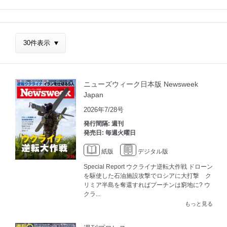
ニューズウィーク日本版 Newsweek
Japan
2026年7/28号
発行間隔: 週刊
発売日: 毎週火曜日
紙版
デジタル版
Special Report ウクライナ逆転大作戦 ドローン
を駆使した石油施設攻撃でロシアに大打撃 ク
リミア半島を奪還すればプーチンは窮地に? ウ
クラ...
もっと見る