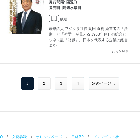
発行間隔: 隔週刊
発売日: 隔週水曜日
紙版
表紙の人 フジクラ社長 岡田 直樹 経営者の「決
断」と「哲学」が見える 1953年創刊の総合ビ
ジネス誌『財界』。日本を代表する企業の経営
者や...
もっと見る
1
2
3
4
次のページ →
TO
/
文藝春秋
/
オレンジページ
/
日経BP
/
プレジデント社