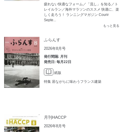
疲れない快適なフォーム／「流し」を知る／ト
レイルラン／海外マラソンのススメ 快適に、楽
しく走ろう！ ランニングマガジン Courir
Septe...
もっと見る
ふらんす
2026年8月号
発行間隔: 月刊
発売日: 毎月22日
紙版
特集 居ながらに味わうフランス建築
月刊HACCP
2026年8月号