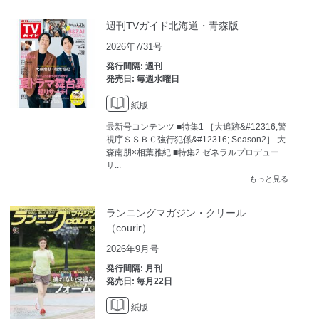
週刊TVガイド北海道・青森版
2026年7/31号
発行間隔: 週刊
発売日: 毎週水曜日
紙版
最新号コンテンツ ■特集1 ［大追跡&#12316;警
視庁ＳＳＢＣ強行犯係&#12316; Season2］ 大
森南朋×相葉雅紀 ■特集2 ゼネラルプロデュー
サ...
もっと見る
ランニングマガジン・クリール
（courir）
2026年9月号
発行間隔: 月刊
発売日: 毎月22日
紙版