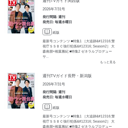
週刊TVガイド関西版
2026年7/31号
発行間隔: 週刊
発売日: 毎週水曜日
紙版
最新号コンテンツ ■特集1 ［大追跡&#12316;警
視庁ＳＳＢＣ強行犯係&#12316; Season2］ 大
森南朋×相葉雅紀 ■特集2 ゼネラルプロデュー
サ...
もっと見る
週刊TVガイド長野・新潟版
2026年7/31号
発行間隔: 週刊
発売日: 毎週水曜日
紙版
最新号コンテンツ ■特集1 ［大追跡&#12316;警
視庁ＳＳＢＣ強行犯係&#12316; Season2］ 大
森南朋×相葉雅紀 ■特集2 ゼネラルプロデュー