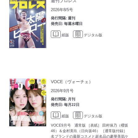
週刊プロレス
2026年8/5号
発行間隔: 週刊
発売日: 毎週水曜日
紙版
デジタル版
VOCE（ヴォーチェ）
2026年9月号
発行間隔: 月刊
発売日: 毎月22日
紙版
デジタル版
VOCE9月号 通常版 ［表紙］ 田村保乃（櫻坂
46）＆金村美玖（日向坂46） ［通常版付録］
名ブランドの最新コスメと超名品の豪華美肌ケ