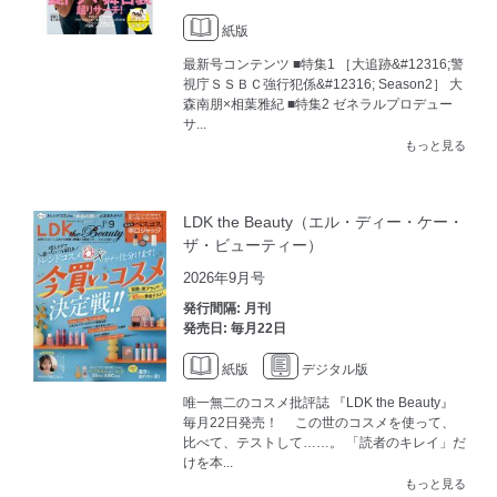
紙版
最新号コンテンツ ■特集1 ［大追跡&#12316;警
視庁ＳＳＢＣ強行犯係&#12316; Season2］ 大
森南朋×相葉雅紀 ■特集2 ゼネラルプロデュー
サ...
もっと見る
LDK the Beauty（エル・ディー・ケー・
ザ・ビューティー）
2026年9月号
発行間隔: 月刊
発売日: 毎月22日
紙版
デジタル版
唯一無二のコスメ批評誌 『LDK the Beauty』
毎月22日発売！ この世のコスメを使って、
比べて、テストして……。 「読者のキレイ」だ
けを本...
もっと見る