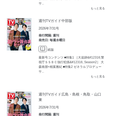
サ...
もっと見る
週刊TVガイド中部版
2026年7/31号
発行間隔: 週刊
発売日: 毎週水曜日
紙版
最新号コンテンツ ■特集1 ［大追跡&#12316;警
視庁ＳＳＢＣ強行犯係&#12316; Season2］ 大
森南朋×相葉雅紀 ■特集2 ゼネラルプロデュー
サ...
もっと見る
週刊TVガイド広島・島根・鳥取・山口
東
2026年7/31号
発行間隔: 週刊