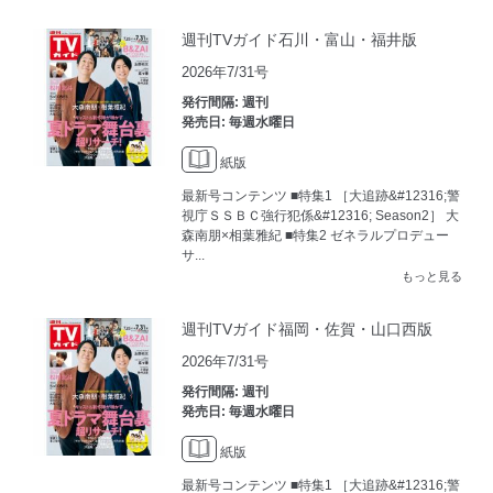
週刊TVガイド石川・富山・福井版
2026年7/31号
発行間隔: 週刊
発売日: 毎週水曜日
紙版
最新号コンテンツ ■特集1 ［大追跡&#12316;警
視庁ＳＳＢＣ強行犯係&#12316; Season2］ 大
森南朋×相葉雅紀 ■特集2 ゼネラルプロデュー
サ...
もっと見る
週刊TVガイド福岡・佐賀・山口西版
2026年7/31号
発行間隔: 週刊
発売日: 毎週水曜日
紙版
最新号コンテンツ ■特集1 ［大追跡&#12316;警