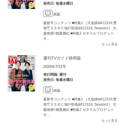
発売日: 毎週水曜日
紙版
最新号コンテンツ ■特集1 ［大追跡&#12316;警
視庁ＳＳＢＣ強行犯係&#12316; Season2］ 大
森南朋×相葉雅紀 ■特集2 ゼネラルプロデュー
サ...
もっと見る
週刊TVガイド静岡版
2026年7/31号
発行間隔: 週刊
発売日: 毎週水曜日
紙版
最新号コンテンツ ■特集1 ［大追跡&#12316;警
視庁ＳＳＢＣ強行犯係&#12316; Season2］ 大
森南朋×相葉雅紀 ■特集2 ゼネラルプロデュー
サ...
もっと見る