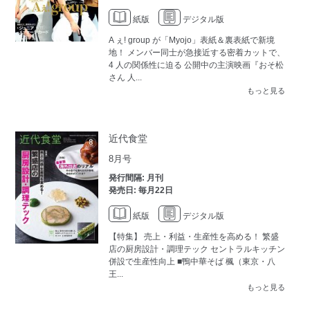
紙版
デジタル版
A ぇ! group が「Myojo」表紙＆裏表紙で新境
地！ メンバー同士が急接近する密着カットで、
4 人の関係性に迫る 公開中の主演映画『おそ松
さん 人...
もっと見る
近代食堂
8月号
発行間隔: 月刊
発売日: 毎月22日
紙版
デジタル版
【特集】 売上・利益・生産性を高める！ 繁盛
店の厨房設計・調理テック セントラルキッチン
併設で生産性向上 ■鴨中華そば 楓（東京・八
王...
もっと見る