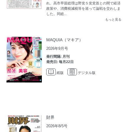
れ、高市早苗総理は野党５党党首との間で経済
政策や、消費税減税等を巡って論戦を交わしま
した。同総...
もっと見る
MAQUIA（マキア）
2026年9月号
発行間隔: 月刊
発売日: 毎月22日
紙版
デジタル版
財界
2026年8/5号