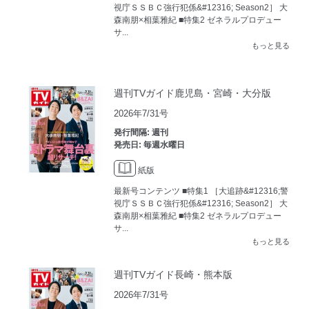
視庁ＳＳＢＣ強行犯係&#12316; Season2］ 大
森南朋×相葉雅紀 ■特集2 ゼネラルプロデュー
サ...
もっと見る
週刊TVガイド鹿児島・宮崎・大分版
2026年7/31号
発行間隔: 週刊
発売日: 毎週水曜日
紙版
最新号コンテンツ ■特集1 ［大追跡&#12316;警
視庁ＳＳＢＣ強行犯係&#12316; Season2］ 大
森南朋×相葉雅紀 ■特集2 ゼネラルプロデュー
サ...
もっと見る
週刊TVガイド長崎・熊本版
2026年7/31号