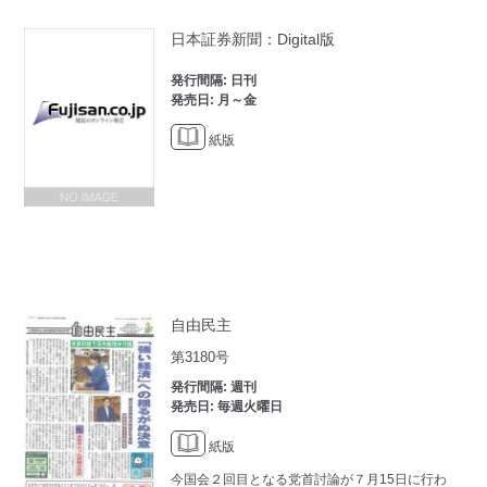
日本証券新聞：Digital版
発行間隔: 日刊
発売日: 月～金
紙版
自由民主
第3180号
発行間隔: 週刊
発売日: 毎週火曜日
紙版
今国会２回目となる党首討論が７月15日に行わ