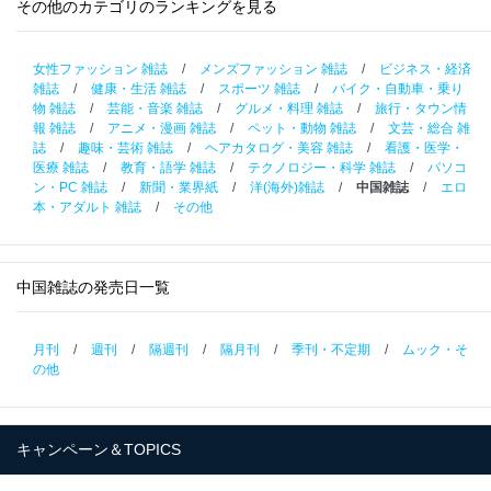
その他のカテゴリのランキングを見る
女性ファッション 雑誌
/
メンズファッション 雑誌
/
ビジネス・経済
雑誌
/
健康・生活 雑誌
/
スポーツ 雑誌
/
バイク・自動車・乗り
物 雑誌
/
芸能・音楽 雑誌
/
グルメ・料理 雑誌
/
旅行・タウン情
報 雑誌
/
アニメ・漫画 雑誌
/
ペット・動物 雑誌
/
文芸・総合 雑
誌
/
趣味・芸術 雑誌
/
ヘアカタログ・美容 雑誌
/
看護・医学・
医療 雑誌
/
教育・語学 雑誌
/
テクノロジー・科学 雑誌
/
パソコ
ン・PC 雑誌
/
新聞・業界紙
/
洋(海外)雑誌
/
中国雑誌
/
エロ
本・アダルト 雑誌
/
その他
中国雑誌の発売日一覧
月刊
/
週刊
/
隔週刊
/
隔月刊
/
季刊・不定期
/
ムック・そ
の他
キャンペーン＆TOPICS