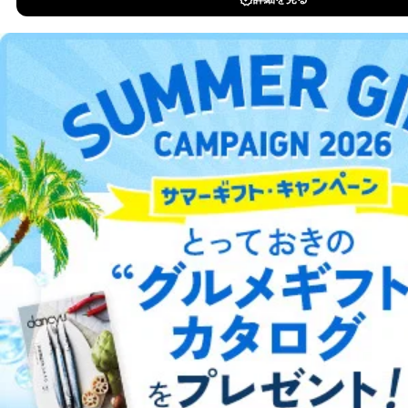
新聞・業界紙
洋(海外)雑誌
中国雑誌
その他
総合案内
アフィリエイト
採用情報
プレスリリース
お問い合わせ
利用規約
プライバシーポリシー
特定商取引法に基づく表示
会社案内
出版社の皆様へ
投資家の皆様へ
サイトマップ