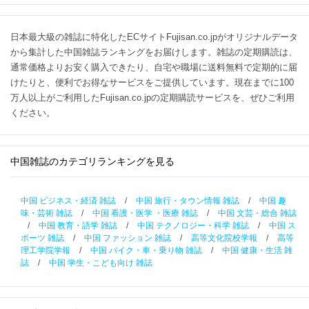
日本最大級の雑誌に特化したECサイトFujisan.co.jpがオリジナルデータ
から集計した中国雑誌ランキングをお届けします。雑誌の定期購読は、
通常価格よりお安く購入できたり、自宅や職場に送料無料で定期的に届
けたりと、便利でお得なサービスをご提供しています。現在までに100
万人以上がご利用したFujisan.co.jpの定期購読サービスを、ぜひご利用
ください。
中国雑誌のカテゴリランキングを見る
中国 ビジネス・経済 雑誌
/
中国 旅行・タウン情報 雑誌
/
中国 趣
味・芸術 雑誌
/
中国 看護・医学 ・医療 雑誌
/
中国 文芸・総合 雑誌
/
中国 教育・語学 雑誌
/
中国 テクノロジー・科学 雑誌
/
中国 ス
ポーツ 雑誌
/
中国 ファッション 雑誌
/
高等文化院校学報
/
高等
理工学院学報
/
中国 バイク・車・乗り物 雑誌
/
中国 健康・生活 雑
誌
/
中国 学生・こども向け 雑誌