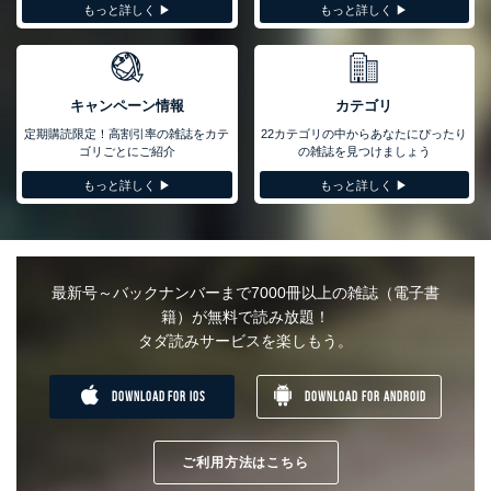
もっと詳しく ▶︎
もっと詳しく ▶︎
キャンペーン情報
カテゴリ
定期購読限定！高割引率の雑誌をカテ
22カテゴリの中からあなたにぴったり
ゴリごとにご紹介
の雑誌を見つけましょう
もっと詳しく ▶︎
もっと詳しく ▶︎
最新号～バックナンバーまで7000冊以上の雑誌（電子書
籍）が無料で読み放題！
タダ読みサービスを楽しもう。
DOWNLOAD FOR IOS
DOWNLOAD FOR ANDROID
ご利用方法はこちら