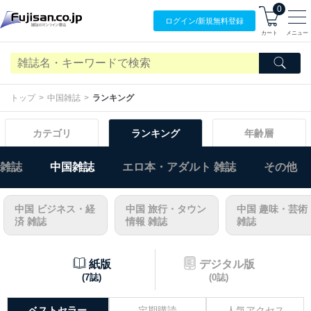
0
ログイン/
新規無料
登録
カート
メニュー
トップ
中国雑誌
ランキング
カテゴリ
ランキング
年齢層
)雑誌
中国雑誌
エロ本・アダルト 雑誌
その他
中国 ビジネス・経
中国 旅行・タウン
中国 趣味・芸術
済 雑誌
情報 雑誌
雑誌
紙版
デジタル版
(7誌)
(0誌)
ベストセラー
定期購読
人気アクセス