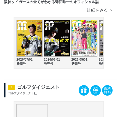
阪神タイガースの全てがわかる球団唯一のオフィシャル誌
詳細をみる ＞
2026/07/01
2026/06/01
2026/05/01
2026/04/01
発売号
発売号
発売号
発売号
ゴルフダイジェスト
2
送料
最大
14%
無料
OFF
ゴルフダイジェスト社