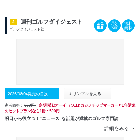
週刊ゴルフダイジェスト
3
送料
最大
14%
無料
OFF
ゴルフダイジェスト社
サンプルを見る
2026/08/04発売の目次
参考価格：
580円
定期購読(オーイ! とんぼ カジノチップマーカーと1年購読
のセットプラン)なら1冊：500円
明日から役立つ！“ニュース”な話題が満載のゴルフ専門誌
詳細をみる ＞