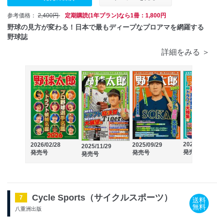
参考価格：
2,400円
定期購読(1年プラン)なら1冊：1,800円
野球の見方が変わる！日本で最もディープなプロアマを網羅する
野球誌
詳細をみる ＞
2025/06/25
2026/02/28
2025/09/29
2025/11/29
発売号
発売号
発売号
発売号
Cycle Sports（サイクルスポーツ）
7
送料
無料
八重洲出版