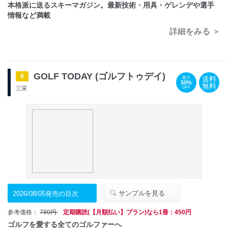
本格派に送るスキーマガジン。最新技術・用具・ゲレンデや選手
情報など満載
詳細をみる ＞
GOLF TODAY (ゴルフトゥデイ)
9
送料
最大
50%
無料
OFF
三栄
サンプルを見る
2026/08/05発売の目次
参考価格：
780円
定期購読(【月額払い】プラン)なら1冊：450円
ゴルフを愛する全てのゴルファーへ