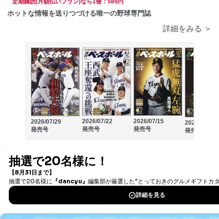
定期購読(月額払いプラン)なら1冊：589円
ホットな情報を送りつづける唯一の野球専門誌
詳細をみる ＞
2026/07/22
2026/07/15
2026/07/29
2026/07/08
発売号
発売号
発売号
発売号
月刊バレーボール
22
送料
無料
日本文化出版