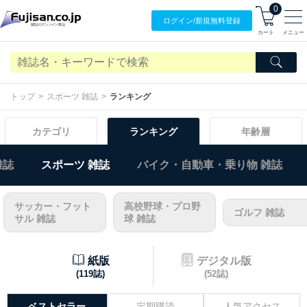
0
ログイン/
新規無料
登録
カート
メニュー
トップ
スポーツ 雑誌
ランキング
カテゴリ
ランキング
年齢層
雑誌
スポーツ 雑誌
バイク・自動車・乗り物 雑誌
サッカー・フット
高校野球・プロ野
ゴルフ 雑誌
サル 雑誌
球 雑誌
紙版
デジタル版
(119誌)
(52誌)
ベストセラー
定期購読
人気アクセス