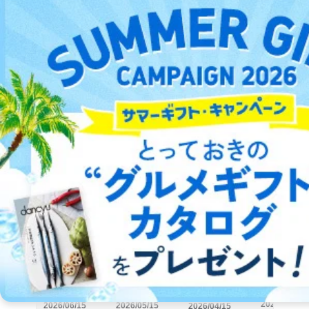
2026/07/15発売の目次
参考価格： 990円
70年を超える歴史と伝統を誇る雑誌『月刊バレーボール』は、フ
ァンの夢を育み、日々の練習に励む部活生たちを応援します。
詳細をみる ＞
2026/03/13
2026/06/15
2026/05/15
2026/04/15