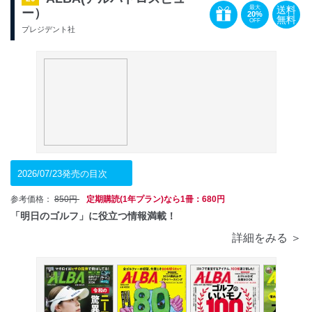
送料
最大
ー）
20%
無料
OFF
プレジデント社
2026/07/23発売の目次
参考価格：
850円
定期購読(1年プラン)なら1冊：680円
「明日のゴルフ」に役立つ情報満載！
詳細をみる ＞