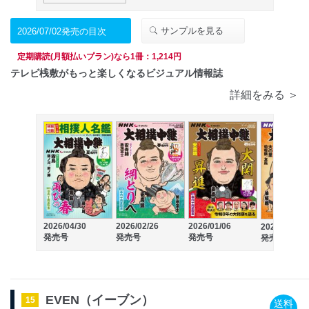
サンプルを見る
2026/07/02発売の目次
定期購読(月額払いプラン)なら1冊：1,214円
テレビ桟敷がもっと楽しくなるビジュアル情報誌
詳細をみる ＞
2026/04/30
2026/02/26
2026/01/06
2025/10/30
発売号
発売号
発売号
発売号
EVEN（イーブン）
15
送料