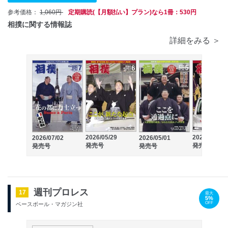
参考価格：
1,060円
定期購読(【月額払い】プラン)なら1冊：530円
相撲に関する情報誌
詳細をみる ＞
2026/05/29
2026/03/27
2026/07/02
2026/05/01
発売号
発売号
発売号
発売号
週刊プロレス
17
最大
5%
OFF
ベースボール・マガジン社