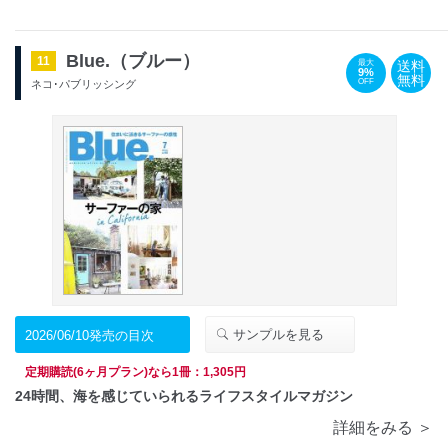
Blue.（ブルー）
11
送料
最大
9%
無料
OFF
ネコ･パブリッシング
サンプルを見る
2026/06/10発売の目次
定期購読(6ヶ月プラン)なら1冊：1,305円
24時間、海を感じていられるライフスタイルマガジン
詳細をみる ＞