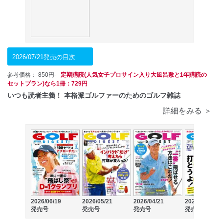
2026/07/21発売の目次
参考価格：
850円
定期購読(人気女子プロサイン入り大風呂敷と1年購読の
セットプラン)なら1冊：729円
いつも読者主義！ 本格派ゴルファーのためのゴルフ雑誌
詳細をみる ＞
2026/04/21
2026/03/21
2026/06/19
2026/05/21
発売号
発売号
発売号
発売号