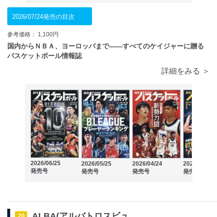
2026/07/24発売の目次
参考価格： 1,100円
国内からＮＢＡ、ヨーロッパまで――すべてのケイジャーに贈る
バスケットボール情報誌
詳細をみる ＞
2026/06/25
2026/05/25
2026/04/24
2026/03/25
発売号
発売号
発売号
発売号
ALBA(アルバトロスビュ
20