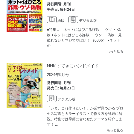
発行間隔: 月刊
発売日: 毎月24日
紙版
デジタル版
■特集１ ネットにはびこる詐欺 ・ ウソ ・ 偽
物 ●ネットにはびこる詐欺 ・ ウソ ・ 偽物 見
破れないとマジでやばい！ （006p） ●ネット
の...
もっと見る
NHK すてきにハンドメイド
2024年9月号
発行間隔: 月刊
発売日: 毎月23日
デジタル版
「いま、これ作りたい！」が必ず見つかる プロ
セス写真とカラーイラストで作り方を詳細に解
説。特集では季節に合わせたテーマを紹介しま
す！ ...
もっと見る