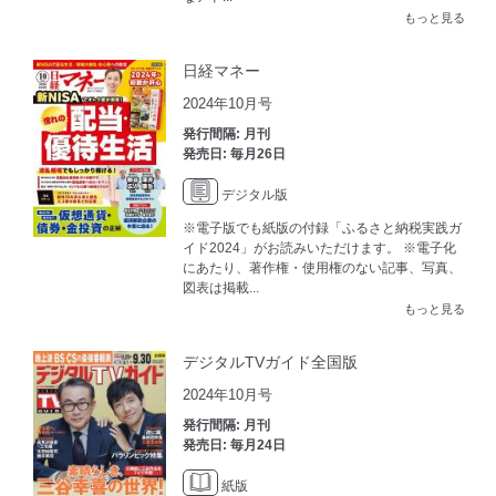
もっと見る
日経マネー
2024年10月号
発行間隔: 月刊
発売日: 毎月26日
デジタル版
※電子版でも紙版の付録「ふるさと納税実践ガ
イド2024」がお読みいただけます。 ※電子化
にあたり、著作権・使用権のない記事、写真、
図表は掲載...
もっと見る
デジタルTVガイド全国版
2024年10月号
発行間隔: 月刊
発売日: 毎月24日
紙版