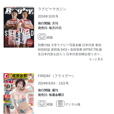
ラグビーマガジン
2024年10月号
発行間隔: 月刊
発売日: 毎月25日
紙版
別冊付録 大学ラグビー写真名鑑 日本代表 巻頭
特別対談 原田衛 [HO] × 長田智希 [WTB/CTB] 新
生日本代表を語ろう 日本代表宮崎合宿リポー...
もっと見る
FRIDAY（フライデー）
2024年9月6・13日号
発行間隔: 週刊
発売日: 毎週金曜日
紙版
デジタル版