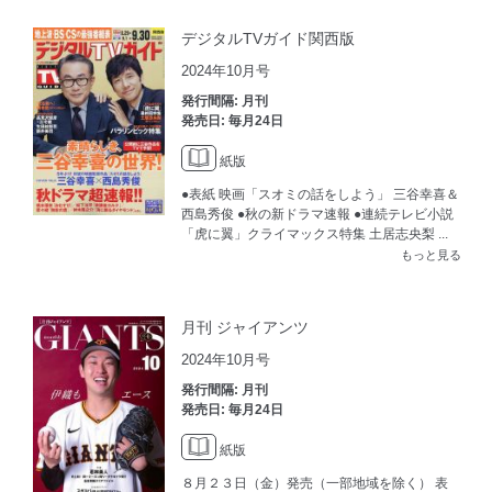
デジタルTVガイド関西版
2024年10月号
発行間隔: 月刊
発売日: 毎月24日
紙版
●表紙 映画「スオミの話をしよう」 三谷幸喜＆
西島秀俊 ●秋の新ドラマ速報 ●連続テレビ小説
「虎に翼」クライマックス特集 土居志央梨 ...
もっと見る
月刊 ジャイアンツ
2024年10月号
発行間隔: 月刊
発売日: 毎月24日
紙版
８月２３日（金）発売（一部地域を除く） 表