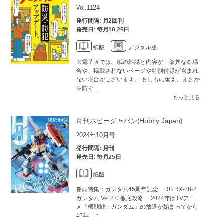
Vol.1124
発行間隔: 月2回刊
発売日: 毎月10,25日
紙版
デジタル版
※電子版では、紙の雑誌と内容が一部異なる場
合や、掲載されないページや特別付録が含まれ
ない場合がございます。 もしもに備え、まさか
を防ぐ...
もっと見る
月刊ホビージャパン(Hobby Japan)
2024年10月号
発行間隔: 月刊
発売日: 毎月25日
紙版
巻頭特集：ガンダム45周年記念 RG RX-78-2
ガンダム Ver.2.0 徹底攻略 2024年はTVアニ
メ『機動戦士ガンダム』の放送が始まってから
45年。こ...