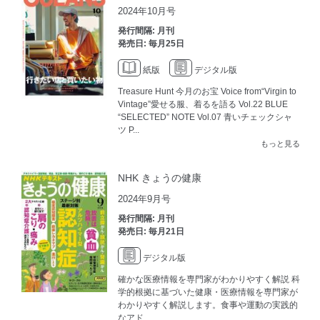
2024年10月号
発行間隔: 月刊
発売日: 毎月25日
紙版
デジタル版
Treasure Hunt 今月のお宝 Voice from“Virgin to
Vintage”愛せる服、着るを語る Vol.22 BLUE
“SELECTED” NOTE Vol.07 青いチェックシャ
ツ P...
もっと見る
NHK きょうの健康
2024年9月号
発行間隔: 月刊
発売日: 毎月21日
デジタル版
確かな医療情報を専門家がわかりやすく解説 科
学的根拠に基づいた健康・医療情報を専門家が
わかりやすく解説します。食事や運動の実践的
なアド...