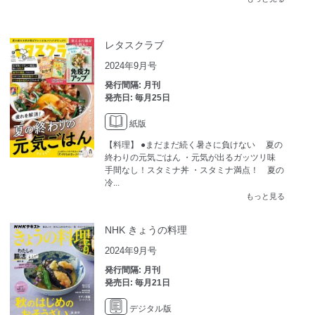
レタスクラブ
2024年9月号
発行間隔: 月刊
発売日: 毎月25日
紙版
【料理】 ●まだまだ続く暑さに負けない 夏の
終わりの元気ごはん ・元気が出るガッツリ味
手間なし！スタミナ丼 ・スタミナ満点！ 夏の
冷...
もっと見る
NHK きょうの料理
2024年9月号
発行間隔: 月刊
発売日: 毎月21日
デジタル版