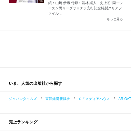
紙：山崎 伊織 付録：若林 楽人 史上初! 同一シ
ーズン両リーグサヨナラ安打記念特製クリアフ
ァイル ...
もっと見る
いま、人気の出版社から探す
ジャパンタイムズ
/
東洋経済新報社
/
ＣＥメディアハウス
/
ARIGA
売上ランキング