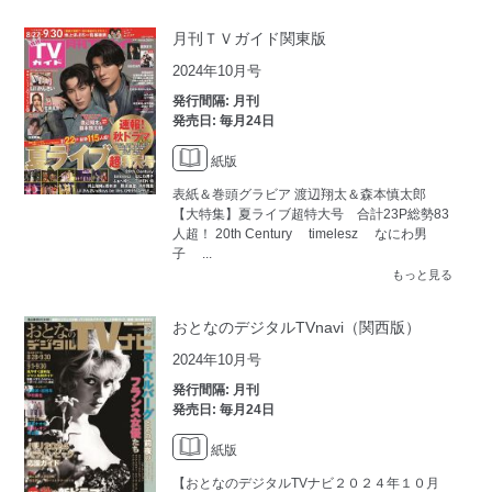
月刊ＴＶガイド関東版
2024年10月号
発行間隔: 月刊
発売日: 毎月24日
紙版
表紙＆巻頭グラビア 渡辺翔太＆森本慎太郎
【大特集】夏ライブ超特大号 合計23P総勢83
人超！ 20th Century timelesz なにわ男
子 ...
もっと見る
おとなのデジタルTVnavi（関西版）
2024年10月号
発行間隔: 月刊
発売日: 毎月24日
紙版
【おとなのデジタルTVナビ２０２４年１０月