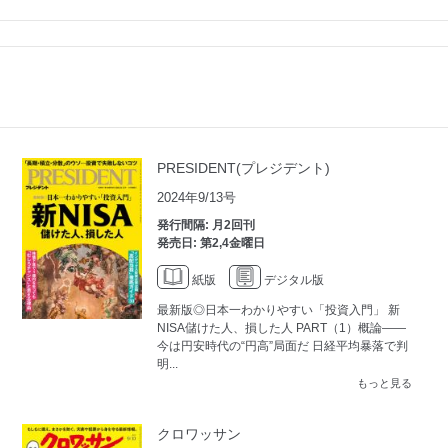
PRESIDENT(プレジデント)
2024年9/13号
発行間隔: 月2回刊
発売日: 第2,4金曜日
紙版
デジタル版
最新版◎日本一わかりやすい「投資入門」 新
NISA儲けた人、損した人 PART（1）概論――
今は円安時代の“円高”局面だ 日経平均暴落で判
明...
もっと見る
クロワッサン