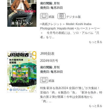
発行間隔: 月刊
発売日: 毎月25日
紙版
デジタル版
<表紙クレジット＞ Model: Koshi Inaba
Photograph: Hayato Araki <カバーストーリー
＞ 今月号の表紙には、ソロ・アルバム『只
者』をリ...
もっと見る
JR時刻表
2024年9月号
発行間隔: 月刊
発売日: 毎月20日
紙版
特集 駅弁を熱弁2024 全国の“推し”が大集結！
至福の「肉」＆魅惑の「魚」 「駅弁を熱弁」特
集の第２弾が開幕！今年は全国各地から
「肉」...
もっと見る