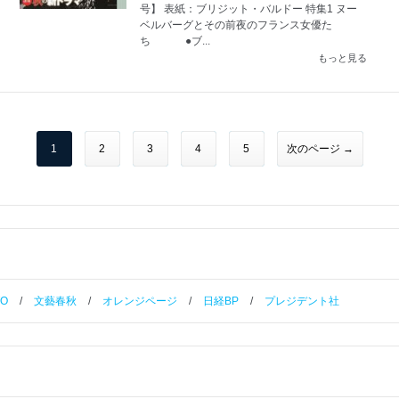
号】 表紙：ブリジット・バルドー 特集1 ヌー
ベルバーグとその前夜のフランス女優た
ち ●ブ...
もっと見る
1
2
3
4
5
次のページ →
TO
/
文藝春秋
/
オレンジページ
/
日経BP
/
プレジデント社