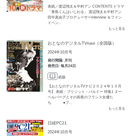
表紙／渡辺翔太＆中村アン CONTENTS ドラマ
「青島くんはいじわる」 渡辺翔太＆中村アン
田中真由子プロデューサーinterview ＆ファン
イベン...
もっと見る
おとなのデジタルTVnavi（全国版）
2024年10月号
発行間隔: 月刊
発売日: 毎月24日
紙版
【おとなのデジタルTVナビ２０２４年１０月
号】 表紙：ブリジット・バルドー 特集1 ヌー
ベルバーグとその前夜のフランス女優た
ち ●ブ...
もっと見る
日経PC21
2024年10月号