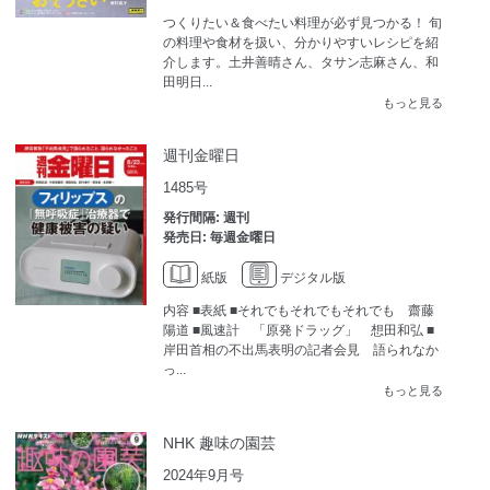
つくりたい＆食べたい料理が必ず見つかる！ 旬
の料理や食材を扱い、分かりやすいレシピを紹
介します。土井善晴さん、タサン志麻さん、和
田明日...
もっと見る
週刊金曜日
1485号
発行間隔: 週刊
発売日: 毎週金曜日
紙版
デジタル版
内容 ■表紙 ■それでもそれでもそれでも 齋藤
陽道 ■風速計 「原発ドラッグ」 想田和弘 ■
岸田首相の不出馬表明の記者会見 語られなか
っ...
もっと見る
NHK 趣味の園芸
2024年9月号