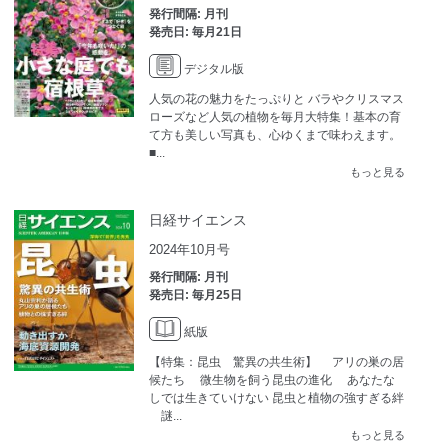
発行間隔: 月刊
発売日: 毎月21日
デジタル版
人気の花の魅力をたっぷりと バラやクリスマス
ローズなど人気の植物を毎月大特集！基本の育
て方も美しい写真も、心ゆくまで味わえます。
■...
もっと見る
日経サイエンス
2024年10月号
発行間隔: 月刊
発売日: 毎月25日
紙版
【特集：昆虫 驚異の共生術】 アリの巣の居
候たち 微生物を飼う昆虫の進化 あなたな
しでは生きていけない 昆虫と植物の強すぎる絆
謎...
もっと見る