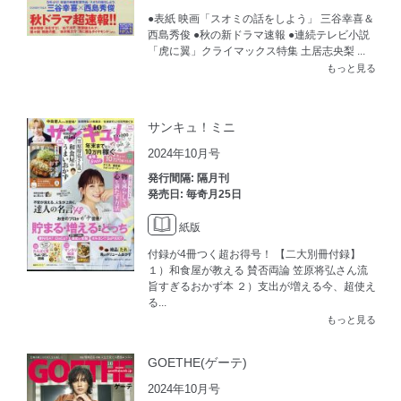
●表紙 映画「スオミの話をしよう」 三谷幸喜＆
西島秀俊 ●秋の新ドラマ速報 ●連続テレビ小説
「虎に翼」クライマックス特集 土居志央梨 ...
もっと見る
サンキュ！ミニ
2024年10月号
発行間隔: 隔月刊
発売日: 毎奇月25日
紙版
付録が4冊つく超お得号！ 【二大別冊付録】
１）和食屋が教える 賛否両論 笠原将弘さん流
旨すぎるおかず本 ２）支出が増える今、超使え
る...
もっと見る
GOETHE(ゲーテ)
2024年10月号