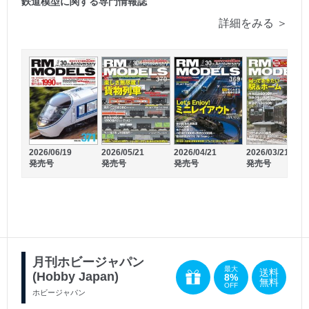
鉄道模型に関する専門情報誌
詳細をみる ＞
2026/06/19
2026/04/21
2026/03/21
2026/05/21
発売号
発売号
発売号
発売号
2026/02/26
2026/01/26
発売号
発売号
月刊ホビージャパン
最大
送料
(Hobby Japan)
8%
無料
OFF
ホビージャパン