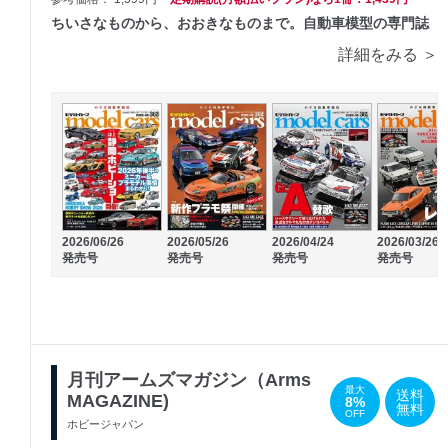
ちいさなものから、おおきなものまで。自動車模型の専門誌
詳細をみる ＞
2026/06/26
2026/05/26
2026/04/24
2026/03/26
発売号
発売号
発売号
発売号
月刊アームズマガジン（Arms
最大
送料
MAGAZINE)
8%
無料
OFF
ホビージャパン