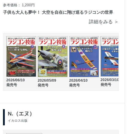
参考価格： 1,200円
子供も大人も夢中！ 大空を自在に翔け巡るラジコンの世界
詳細をみる ＞
2026/02/19
2026/01/21
発売号
発売号
2026/03/10
2026/06/10
2
2026/05/09
2026/04/10
発売号
発売号
発売号
発売号
N.（エヌ）
イカロス出版