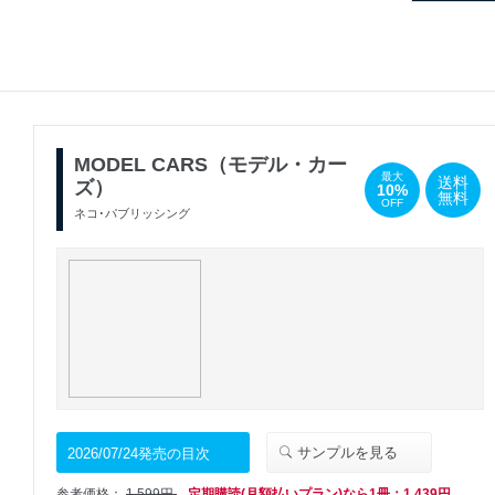
MODEL CARS（モデル・カー
最大
送料
ズ）
10%
無料
OFF
ネコ･パブリッシング
サンプルを見る
2026/07/24発売の目次
参考価格：
1,599円
定期購読(月額払いプラン)なら1冊：1,439円