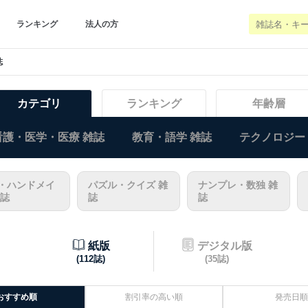
ランキング
法人の方
誌
カテゴリ
ランキング
年齢層
看護・医学・医療 雑誌
教育・語学 雑誌
テクノロジー
・ハンドメイ
パズル・クイズ 雑
ナンプレ・数独 雑
雑誌
誌
誌
紙版
デジタル版
(112誌)
(35誌)
おすすめ順
割引率の高い順
発売日順