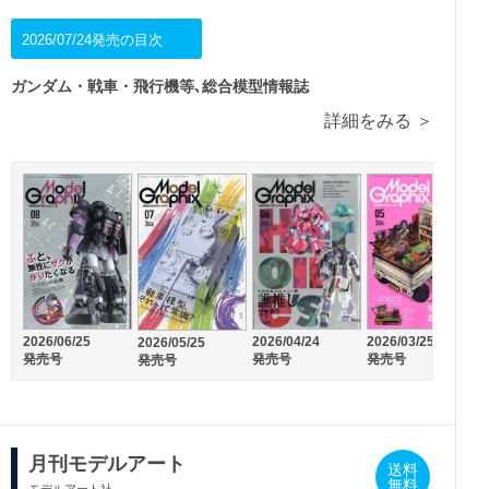
2026/07/24発売の目次
ガンダム・戦車・飛行機等､総合模型情報誌
詳細をみる ＞
2026/02/13
2026/01/13
発売号
発売号
2
2026/06/25
2026/04/24
2026/03/25
2026/05/25
発売号
発売号
発売号
発売号
月刊モデルアート
送料
無料
モデルアート社