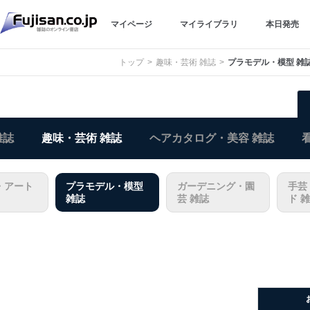
マイページ
マイライブラリ
本日発売
トップ
趣味・芸術 雑誌
プラモデル・模型 雑
雑誌
趣味・芸術 雑誌
ヘアカタログ・美容 雑誌
・アート
プラモデル・模型
ガーデニング・園
手芸
雑誌
芸 雑誌
ド 