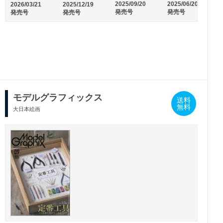
2025/09/20
2025/06/20
2
2026/03/21
2025/12/19
発売号
発売号
発売号
発売号
2026/02/25
2026/01/23
発売号
発売号
モデルグラフィックス
送料
無料
大日本絵画