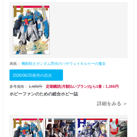
表紙：
機動戦士ガンダム閃光のハサウェイキルケーの魔女
2026/06/25発売の目次
参考価格：
1,485円
定期購読(月額払いプラン)なら1冊：1,366円
ホビーファンのための総合ホビー誌
詳細をみる ＞