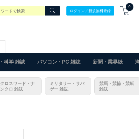
0
ログイン／新規無料登録
・科学 雑誌
パソコン・PC 雑誌
新聞・業界紙
洋
クロスワード・ナ
ミリタリー・サバ
競馬・競輪・競艇
ンクロ 雑誌
ゲー 雑誌
雑誌