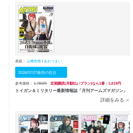
表紙：
山﨑悠稀
/
あわつまい
2026/07/27発売の目次
参考価格：
1,760円
定期購読(月額払いプラン)なら1冊：1,619円
トイガン＆ミリタリー最新情報誌「月刊アームズマガジン」
詳細をみる ＞