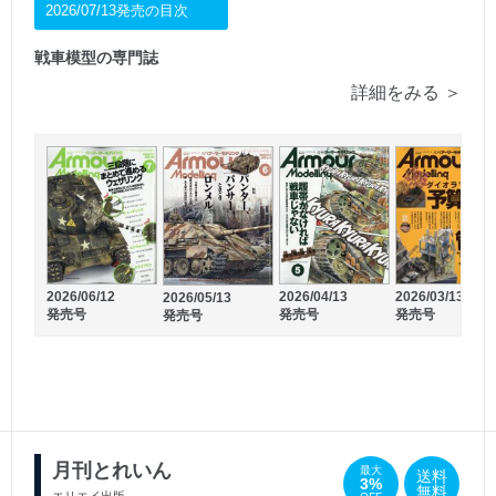
2026/07/13発売の目次
戦車模型の専門誌
詳細をみる ＞
2026/06/12
2026/04/13
2026/03/13
2026/05/13
発売号
発売号
発売号
発売号
2025/06/13
2025/08/12
発売号
発売号
月刊とれいん
最大
送料
3%
無料
エリエイ出版