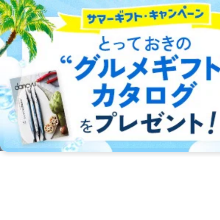
新聞・業界紙
洋(海外)雑誌
中国雑誌
その他
総合案内
アフィリエイト
採用情報
プレスリリース
お問い合わせ
利用規約
プライバシーポリシー
特定商取引法に基づく表示
会社案内
出版社の皆様へ
投資家の皆様へ
サイトマップ