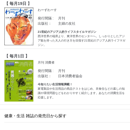
【 毎月19日 】
わーずわーす
発行間隔 :
月刊
出版社：
主婦の友社
21世紀のアジア人的ライフスタイルマガジン
西洋世界の端席より、東洋世界のセンターへ。しっかりとしたアジ
ア観を持った大人の行き方を目指す21世紀のアジア人的ライフマガ
ジン。
【 毎月1日 】
月刊 消費者
発行間隔 :
月刊
出版社：
日本消費者協会
今知りたい生活情報満載！
家電製品や生活用品の商品テストをはじめ、衣食住などの暮しの知
識や環境問題などをわかりやすく紹介します。あなたの消費生活を
応援します。
健康・生活 雑誌の発売日から探す