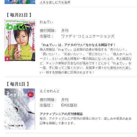
人生を楽しむ力を追求
【 毎月21日 】
わぁでぃ
発行間隔 :
月刊
出版社：
ワァディ･コミュニケーションズ
「わぁでぃ」は、アナタの“たい”をかなえる雑誌です！
個人情報誌『わぁでぃ』は全国の読者が発信する「売りたい！」
「買いたい！」「出会いたい！」「世に出たい！」「個人ホームペ
ージ！」といった個人情報が一冊の雑誌になったもの。本人確認な
ど、チェック体制が万全なのが強みです！とにかく『わぁでぃ』を
一度、手に取ってご覧ください。全国津々浦々から発信された楽し
い・得する情報の量に圧倒されますヨ！
【 毎月1日 】
えくせれんと
発行間隔 :
月刊
出版社：
EH出版社
アクティブシニアの月刊情報誌
毎月、アクティブシニア世代の皆様に向けて、楽しみや発見のある
記事を掲載して参ります。