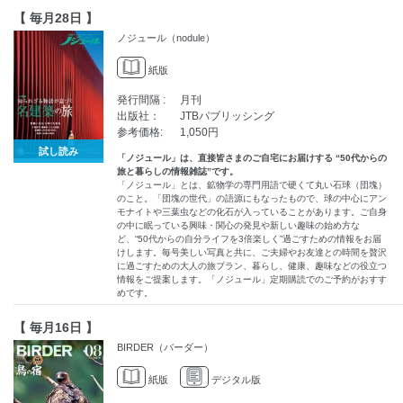
【 毎月28日 】
ノジュール（nodule）
紙版
発行間隔 :
月刊
出版社：
JTBパブリッシング
参考価格:
1,050円
試し読み
「ノジュール」は、直接皆さまのご自宅にお届けする “50代からの
旅と暮らしの情報雑誌”です。
「ノジュール」とは、鉱物学の専門用語で硬くて丸い石球（団塊）
のこと。「団塊の世代」の語源にもなったもので、球の中心にアン
モナイトや三葉虫などの化石が入っていることがあります。ご自身
の中に眠っている興味・関心の発見や新しい趣味の始め方な
ど、“50代からの自分ライフを3倍楽しく”過ごすための情報をお届
けします。毎号美しい写真と共に、ご夫婦やお友達との時間を贅沢
に過ごすための大人の旅プラン、暮らし、健康、趣味などの役立つ
情報をご提案します。「ノジュール」定期購読でのご予約がおすす
めです。
【 毎月16日 】
BIRDER（バーダー）
紙版
デジタル版