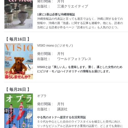
発行間隔 :
月刊
出版社：
三浦クリエイティブ
1家に1冊は必要な沖縄情報誌
沖縄情報誌の代表誌と言っても過言ではなく、沖縄に関する全ての
情報や、沖縄の酒『泡盛』に関する記事も連載中。他にも、読者の
当初による読者が作るページ『読者がたより』も人気のひとつ。
【 毎月16日 】
VISIO mono (ビジオモノ)
発行間隔 :
月刊
出版社：
ワールドフォトプレス
VISIOとは「美しい人」を意味します。潔く、凛とした女性のため
にビジオ・モノはハイクオリティの情報をお届けします。
【 毎月26日 】
オブラ
発行間隔 :
月刊
出版社：
講談社
やる気のオトナへ提言する生活実用誌
５０代を中心とした自分のライフスタイルを確立した世代に向け、
リッチなビジュアルと読みやすさ重視の誌面で、どこまでも貪欲に