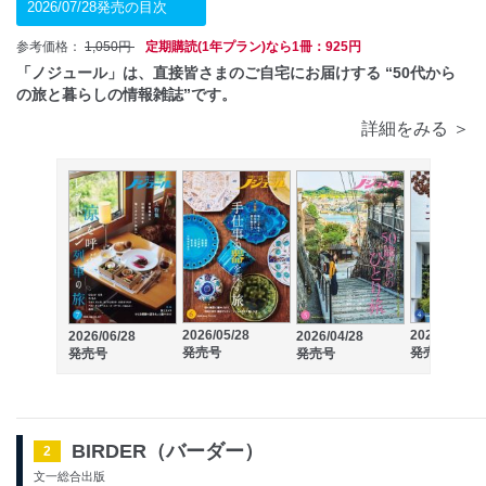
2026/07/28発売の目次
参考価格：
1,050円
定期購読(1年プラン)なら1冊：925円
「ノジュール」は、直接皆さまのご自宅にお届けする “50代から
の旅と暮らしの情報雑誌”です。
詳細をみる ＞
2026/05/28
2026/03/28
2026/06/28
2026/04/28
発売号
発売号
発売号
発売号
BIRDER（バーダー）
2
文一総合出版