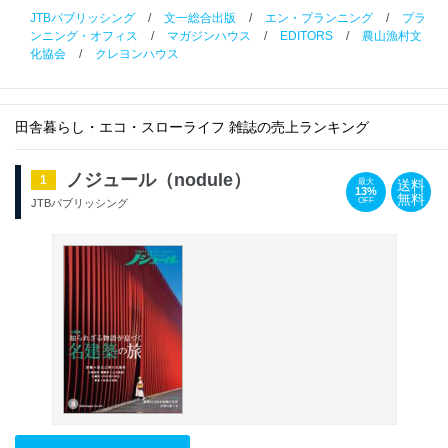
JTBパブリッシング
/
文一総合出版
/
エン・プランニング
/
プラ
ンニング・オフィス
/
マガジンハウス
/
EDITORS
/
農山漁村文
化協会
/
クレヨンハウス
田舎暮らし・エコ・スローライフ 雑誌の売上ランキング
ノジュール（nodule）
1
送料
最大
13%
無料
OFF
JTBパブリッシング