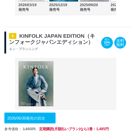
2026/03/19
2025/12/19
2025/09/20
2025/06/20
発売号
発売号
発売号
発売号
KINFOLK JAPAN EDITION（キ
8
送料
最大
ンフォークジャパンエディション）
10%
無料
OFF
エン・プランニング
2026/06/30発売の目次
参考価格：
1,650円
定期購読(月額払いプラン)なら1冊：1,485円