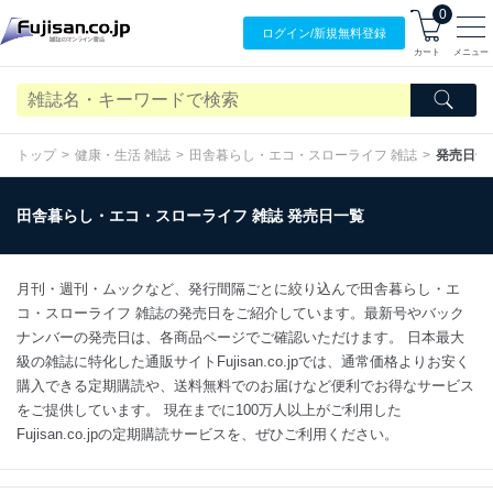
0
ログイン/
新規無料
登録
カート
メニュー
トップ
健康・生活 雑誌
田舎暮らし・エコ・スローライフ 雑誌
発売日一
田舎暮らし・エコ・スローライフ 雑誌 発売日一覧
月刊・週刊・ムックなど、発行間隔ごとに絞り込んで田舎暮らし・エ
コ・スローライフ 雑誌の発売日をご紹介しています。最新号やバック
ナンバーの発売日は、各商品ページでご確認いただけます。 日本最大
級の雑誌に特化した通販サイトFujisan.co.jpでは、通常価格よりお安く
購入できる定期購読や、送料無料でのお届けなど便利でお得なサービス
をご提供しています。 現在までに100万人以上がご利用した
Fujisan.co.jpの定期購読サービスを、ぜひご利用ください。