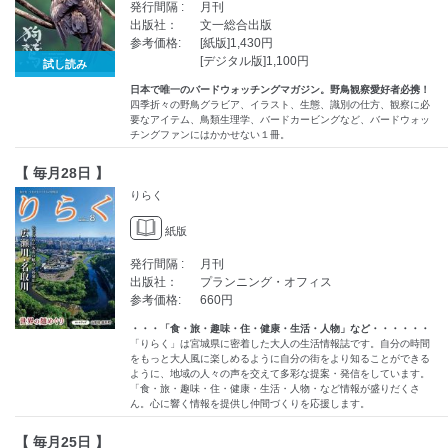
発行間隔 :
月刊
出版社：
文一総合出版
参考価格:
[紙版]1,430円
[デジタル版]1,100円
試し読み
日本で唯一のバードウォッチングマガジン。野鳥観察愛好者必携！
四季折々の野鳥グラビア、イラスト、生態、識別の仕方、観察に必
要なアイテム、鳥類生理学、バードカービングなど、バードウォッ
チングファンにはかかせない１冊。
【 毎月28日 】
りらく
紙版
発行間隔 :
月刊
出版社：
プランニング・オフィス
参考価格:
660円
・・・「食・旅・趣味・住・健康・生活・人物」など・・・・・・
「りらく」は宮城県に密着した大人の生活情報誌です。自分の時間
をもっと大人風に楽しめるように自分の街をより知ることができる
ように、地域の人々の声を交えて多彩な提案・発信をしています。
「食・旅・趣味・住・健康・生活・人物・など情報が盛りだくさ
ん。心に響く情報を提供し仲間づくりを応援します。
【 毎月25日 】