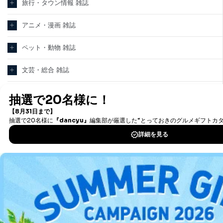
旅行・タウン情報 雑誌
アニメ・漫画 雑誌
ペット・動物 雑誌
文芸・総合 雑誌
趣味・芸術 雑誌
ヘアカタログ・美容 雑誌
看護・医学・医療 雑誌
教育・語学 雑誌
テクノロジー・科学 雑誌
パソコン・PC 雑誌