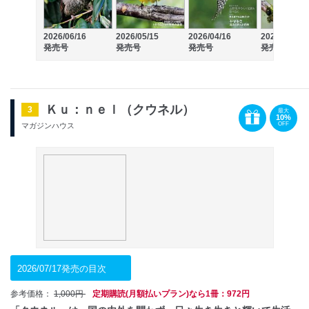
2026/06/16
2026/05/15
2026/04/16
2026/03/16
発売号
発売号
発売号
発売号
Ｋｕ：ｎｅｌ（クウネル）
3
最大
10%
OFF
マガジンハウス
2026/07/17発売の目次
参考価格：
1,000円
定期購読(月額払いプラン)なら1冊：972円