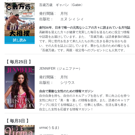
百歳万歳 ギャバン〈Gabin〉
発行間隔 :
月刊
出版社：
エヌ シィ シィ
創刊36年、日本で唯一の元気なシニアの方々に読まれている月刊誌
高齢期を迎えた方々が健康で充実した毎日を送るために役立つ情報
や話題をお届けしています。また、『百歳万歳』は読者参加の雑誌
試し読み
です。同じ世代を生きて来た人たちが共に生きる喜びを分かち合
い、その人生を誌上に記しています。豊かな人生のための糧となる
『百歳万歳』です。両親・祖父母へのプレゼントにも人気です。
【 毎月25日 】
JENNIFER（ジェニファー）
発行間隔 :
月刊
出版社：
シリウス
自由で素敵な女性のための情報マガジン
自分自身を持ち、自分のスキルアップを怠らず、常に向上心を持つ
女性に向けて『美・食・遊』の情報を提供。また、読者のキャリア
アップに役立てる情報誌として、仕事にも慣れ、生活も落ち着き、
自立した女性を応援する情報マガジン！
【 毎月3日 】
urma(うるま)