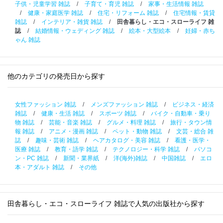
子供・児童学習 雑誌
/
子育て・育児 雑誌
/
家事・生活情報 雑誌
/
健康・家庭医学 雑誌
/
住宅・リフォーム 雑誌
/
住宅情報・賃貸
雑誌
/
インテリア・雑貨 雑誌
/
田舎暮らし・エコ・スローライフ 雑
誌
/
結婚情報・ウェディング 雑誌
/
絵本・大型絵本
/
妊婦・赤ち
ゃん 雑誌
他のカテゴリの発売日から探す
女性ファッション 雑誌
/
メンズファッション 雑誌
/
ビジネス・経済
雑誌
/
健康・生活 雑誌
/
スポーツ 雑誌
/
バイク・自動車・乗り
物 雑誌
/
芸能・音楽 雑誌
/
グルメ・料理 雑誌
/
旅行・タウン情
報 雑誌
/
アニメ・漫画 雑誌
/
ペット・動物 雑誌
/
文芸・総合 雑
誌
/
趣味・芸術 雑誌
/
ヘアカタログ・美容 雑誌
/
看護・医学・
医療 雑誌
/
教育・語学 雑誌
/
テクノロジー・科学 雑誌
/
パソコ
ン・PC 雑誌
/
新聞・業界紙
/
洋(海外)雑誌
/
中国雑誌
/
エロ
本・アダルト 雑誌
/
その他
田舎暮らし・エコ・スローライフ 雑誌で人気の出版社から探す