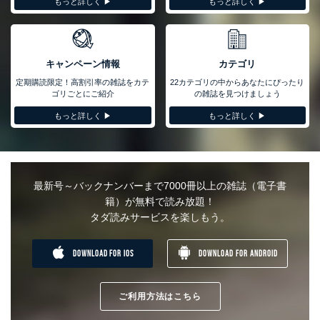
もっと詳しく ▶︎
もっと詳しく ▶︎
キャンペーン情報
カテゴリ
定期購読限定！高割引率の雑誌をカテ
22カテゴリの中からあなたにぴったり
ゴリごとにご紹介
の雑誌を見つけましょう
もっと詳しく ▶︎
もっと詳しく ▶︎
最新号～バックナンバーまで7000冊以上の雑誌（電子書
籍）が無料で読み放題！
タダ読みサービスを楽しもう。
DOWNLOAD FOR IOS
DOWNLOAD FOR ANDROID
ご利用方法はこちら